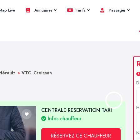
ap Live
Annuaires
Tarifs
Passager
R
Hérault
>
VTC Creissan
D
H
CENTRALE RESERVATION TAXI
Infos chauffeur
N
RÉSERVEZ CE CHAUFFEUR