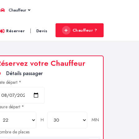
Chauffeur
Chauffeur ?
|
Réserver
Devis
éservez votre Chauffeur
Détails passager
ate départ *
eure départ *
H
MIN
ombre de places