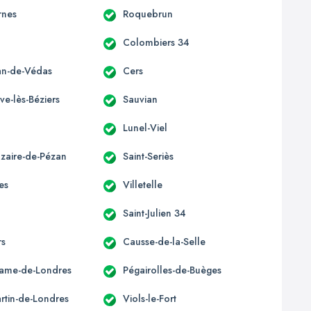
rnes
Roquebrun
Colombiers 34
ean-de-Védas
Cers
ve-lès-Béziers
Sauvian
Lunel-Viel
azaire-de-Pézan
Saint-Seriès
es
Villetelle
Saint-Julien 34
rs
Causse-de-la-Selle
ame-de-Londres
Pégairolles-de-Buèges
artin-de-Londres
Viols-le-Fort