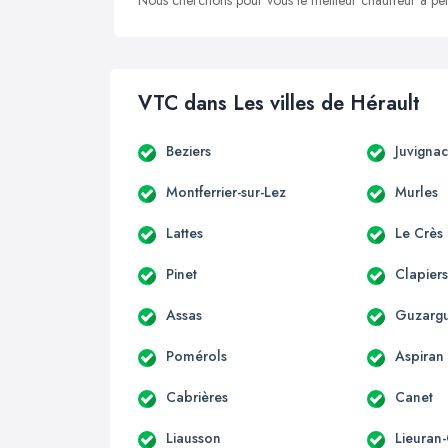
Nous cherchons pour vous le meilleur chauffeur à peti
VTC dans Les villes de Hérault
Beziers
Juvigna
Montferrier-sur-Lez
Murles
Lattes
Le Crès
Pinet
Clapier
Assas
Guzarg
Pomérols
Aspiran
Cabrières
Canet
Liausson
Lieuran