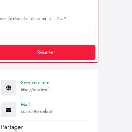
rci de résoudre l'équation : 4 + 2 = ?
Réserver
Service client
https://proxilive.fr
Mail
contact@proxilive.fr
Partager