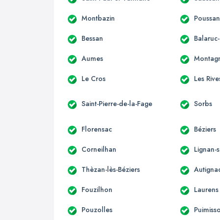
Montbazin
Poussa
Bessan
Balaruc-
Aumes
Montag
Le Cros
Les Rive
Saint-Pierre-de-la-Fage
Sorbs
Florensac
Béziers
Corneilhan
Lignan-
Thèzan-lès-Béziers
Autigna
Fouzilhon
Laurens
Pouzolles
Puimiss