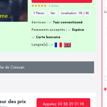
5 étoiles
B
7 Places
Van
Localisation : FR / BE
Services :
Taxi conventionné
Paiements acceptés :
Espèce
Carte bancaire
Langue(s) :
he de Creissan
ur des prix
Appelez 09 88 29 01 98