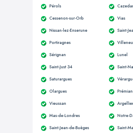
Pérols
Cazeda
Cessenon-sur-Orb
Vias
Nissan-lez-Enserune
Saint-J
Portiragnes
Villeneu
Sérignan
Lunel
Saint-Just 34
Saint-N
Saturargues
Vérargu
Olargues
Prémian
Vieussan
Argellie
Mas-de-Londres
Notre-D
Saint-Jean-de-Buèges
Saint-M