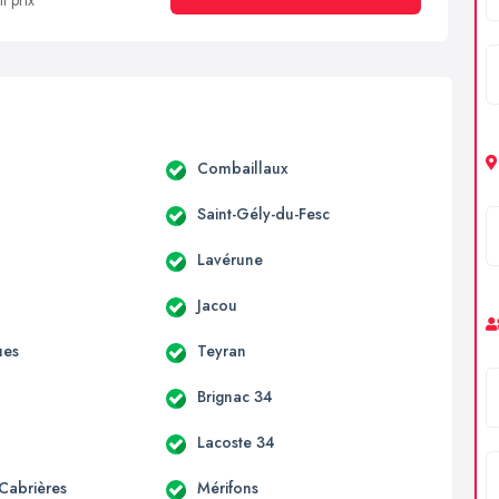
t prix
c
Combaillaux
Saint-Gély-du-Fesc
Lavérune
s
Jacou
ues
Teyran
Brignac 34
Lacoste 34
-Cabrières
Mérifons