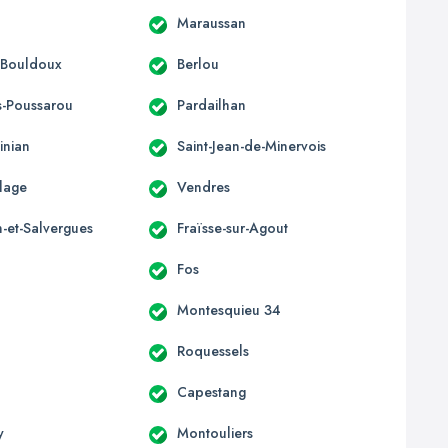
n
Maraussan
-Bouldoux
Berlou
es-Poussarou
Pardailhan
inian
Saint-Jean-de-Minervois
Plage
Vendres
et-Salvergues
Fraïsse-sur-Agout
Fos
Montesquieu 34
Roquessels
Capestang
y
Montouliers