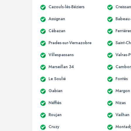
Cazouls-lès-Béziers
Creissa
Assignan
Babeau
Cébazan
Ferrièr
Prades-sur-Vernazobre
Saint-Ch
Villespassans
Valras-
Marseillan 34
Cambon-
Le Soulié
Fontès
Gabian
Margon
Néffiès
Nizas
Roujan
Vailhan
Cruzy
Montad