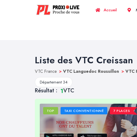
Accueil
M
Liste des VTC Creissan
VTC France
>
VTC Languedoc Roussillon
>
VTC 
Département 34
Résultat :
VTC
1
TOP
TAXI CONVENTIONNÉ
7 PLACES