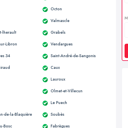
Octon
Me
Valmascle
-lherault
Grabels
sur-Libron
Vendargues
res 34
Saint-André-de-Sangonis
uiraud
Caux
s
Lauroux
Olmet-et-Villecun
Le Puech
an-de-la-Blaquière
Soubès
du-Bosc
Fabrègues