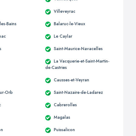
n
Villeveyrac
les-Bains
Balaruc-le-Vieux
nac
Le Caylar
s
Saint-Maurice-Navacelles
La Vacquerie-et-Saint-Martin-
de-Castries
Causses-et-Veyran
sur-Orb
Saint-Nazaire-de-Ladarez
c
Cabrerolles
Magalas
on
Puissalicon