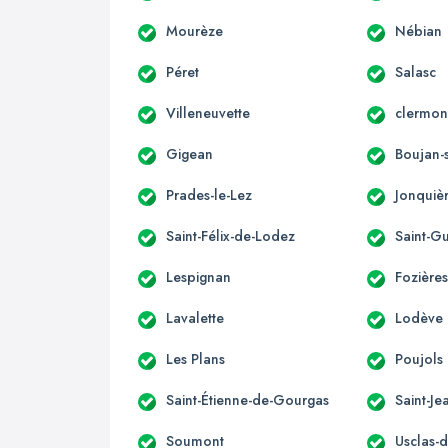
Mourèze
Nébian
Péret
Salasc
Villeneuvette
clermont
Gigean
Boujan-
Prades-le-Lez
Jonquiè
Saint-Félix-de-Lodez
Saint-G
Lespignan
Fozière
Lavalette
Lodève
Les Plans
Poujols
Saint-Étienne-de-Gourgas
Saint-Je
Soumont
Usclas-