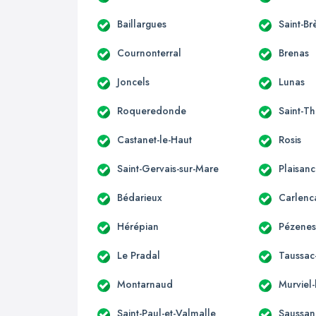
Baillargues
Saint-Br
Cournonterral
Brenas
Joncels
Lunas
Roqueredonde
Saint-Th
Castanet-le-Haut
Rosis
Saint-Gervais-sur-Mare
Plaisan
Bédarieux
Carlenc
Hérépian
Pézenes
Le Pradal
Taussac-
Montarnaud
Murviel-
Saint-Paul-et-Valmalle
Saussan