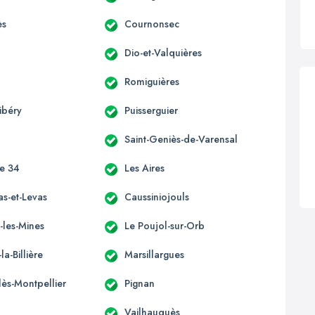
ès
Cournonsec
Dio-et-Valquières
Romiguières
ibéry
Puisserguier
Saint-Geniès-de-Varensal
ce 34
Les Aires
as-et-Levas
Caussiniojouls
-les-Mines
Le Poujol-sur-Orb
la-Billière
Marsillargues
lès-Montpellier
Pignan
Vailhauquès