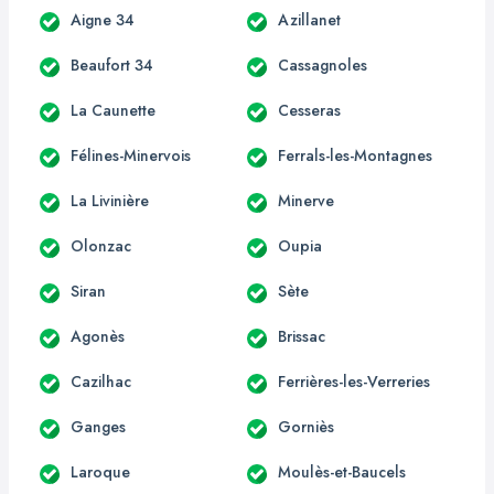
Aigne 34
Azillanet
Beaufort 34
Cassagnoles
La Caunette
Cesseras
Félines-Minervois
Ferrals-les-Montagnes
La Livinière
Minerve
Olonzac
Oupia
Siran
Sète
Agonès
Brissac
Cazilhac
Ferrières-les-Verreries
Ganges
Gorniès
Laroque
Moulès-et-Baucels