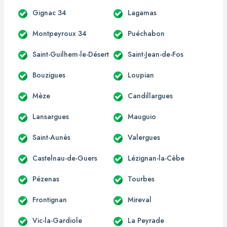
Gignac 34
Lagamas
Montpeyroux 34
Puéchabon
Saint-Guilhem-le-Désert
Saint-Jean-de-Fos
Bouzigues
Loupian
Mèze
Candillargues
Lansargues
Mauguio
Saint-Aunès
Valergues
Castelnau-de-Guers
Lézignan-la-Cèbe
Pézenas
Tourbes
Frontignan
Mireval
Vic-la-Gardiole
La Peyrade