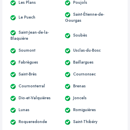
Les Plans
Poujols
Saint-Étienne-de-
Le Puech
Gourgas
Saint-Jean-de-la-
Soubès
Blaquière
Soumont
Usclas-du-Bosc
Fabrègues
Baillargues
Saint-Brès
Cournonsec
Cournonterral
Brenas
Dio-et-Valquières
Joncels
Lunas
Romiguières
Roqueredonde
Saint-Thibéry