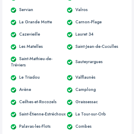
Servian
Valros
La Grande Motte
Carnon-Plage
Cazevieille
Lauret 34
Les Matelles
Saint-Jean-de-Cuculles
Saint-Mathieu-de-
Sauteyrargues
Tréviers
Le Triadou
Valflaunès
Avène
Camplong
Ceilhes-et-Rocozels
Graissessac
Saint-Étienne-Estréchoux
La Tour-sur-Orb
Palavas-les-Flots
Combes