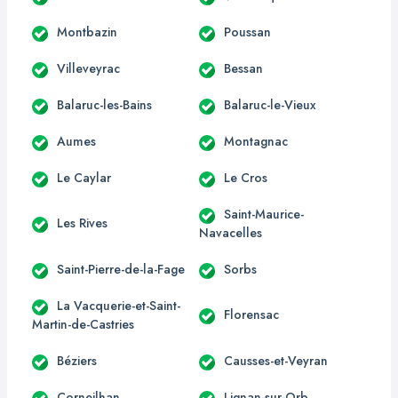
Montbazin
Poussan
Villeveyrac
Bessan
Balaruc-les-Bains
Balaruc-le-Vieux
Aumes
Montagnac
Le Caylar
Le Cros
Saint-Maurice-
Les Rives
Navacelles
Saint-Pierre-de-la-Fage
Sorbs
La Vacquerie-et-Saint-
Florensac
Martin-de-Castries
Béziers
Causses-et-Veyran
Corneilhan
Lignan-sur-Orb