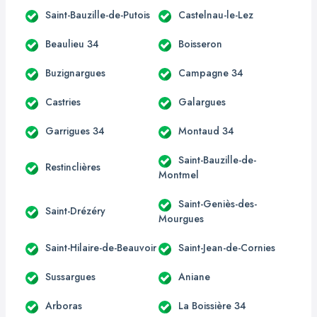
Saint-Bauzille-de-Putois
Castelnau-le-Lez
Beaulieu 34
Boisseron
Buzignargues
Campagne 34
Castries
Galargues
Garrigues 34
Montaud 34
Saint-Bauzille-de-
Restinclières
Montmel
Saint-Geniès-des-
Saint-Drézéry
Mourgues
Saint-Hilaire-de-Beauvoir
Saint-Jean-de-Cornies
Sussargues
Aniane
Arboras
La Boissière 34