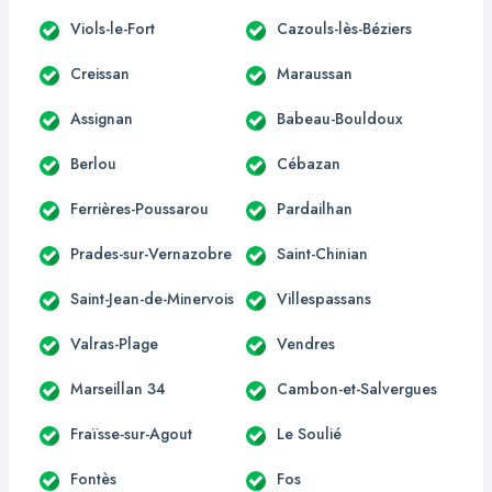
Viols-le-Fort
Cazouls-lès-Béziers
Creissan
Maraussan
Assignan
Babeau-Bouldoux
Berlou
Cébazan
Ferrières-Poussarou
Pardailhan
Prades-sur-Vernazobre
Saint-Chinian
Saint-Jean-de-Minervois
Villespassans
Valras-Plage
Vendres
Marseillan 34
Cambon-et-Salvergues
Fraïsse-sur-Agout
Le Soulié
Fontès
Fos