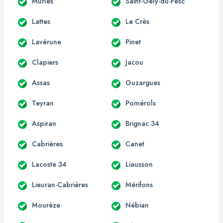
Murles
Saint-Gély-du-Fesc
Lattes
Le Crès
Lavérune
Pinet
Clapiers
Jacou
Assas
Guzargues
Teyran
Pomérols
Aspiran
Brignac 34
Cabrières
Canet
Lacoste 34
Liausson
Lieuran-Cabrières
Mérifons
Mourèze
Nébian