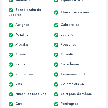
Saint-Nazaire-de-
Thèzan-lès-Béziers
Ladarez
Autignac
Cabrerolles
Fouzilhon
Laurens
Magalas
Pouzolles
Puimisson
Puissalicon
Pérols
Cazedarnes
Roquebrun
Cessenon-sur-Orb
Vias
Colombiers 34
Nissan-lez-Enserune
Saint-Jean-de-Védas
Cers
Portiragnes