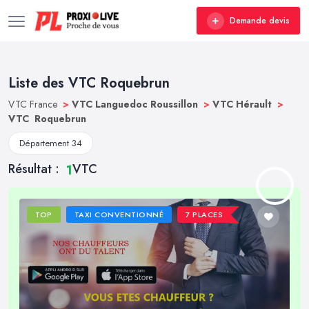
Demande devis
Liste des VTC Roquebrun
VTC France
>
VTC Languedoc Roussillon
>
VTC Hérault
>
VTC Roquebrun
Département 34
Résultat :
VTC
1
TOP
TAXI CONVENTIONNÉ
7 PLACES