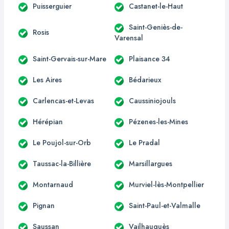
Puisserguier
Castanet-le-Haut
Saint-Geniès-de-
Rosis
Varensal
Saint-Gervais-sur-Mare
Plaisance 34
Les Aires
Bédarieux
Carlencas-et-Levas
Caussiniojouls
Hérépian
Pézenes-les-Mines
Le Poujol-sur-Orb
Le Pradal
Taussac-la-Billière
Marsillargues
Montarnaud
Murviel-lès-Montpellier
Pignan
Saint-Paul-et-Valmalle
Saussan
Vailhauquès