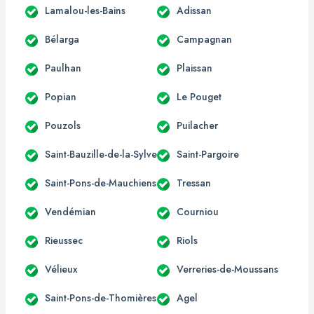
Lamalou-les-Bains
Adissan
Bélarga
Campagnan
Paulhan
Plaissan
Popian
Le Pouget
Pouzols
Puilacher
Saint-Bauzille-de-la-Sylve
Saint-Pargoire
Saint-Pons-de-Mauchiens
Tressan
Vendémian
Courniou
Rieussec
Riols
Vélieux
Verreries-de-Moussans
Saint-Pons-de-Thomières
Agel