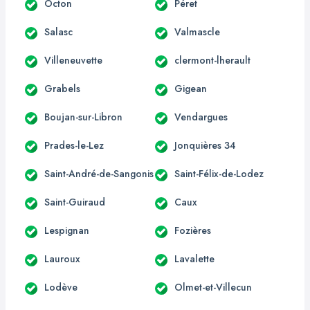
Octon
Péret
Salasc
Valmascle
Villeneuvette
clermont-lherault
Grabels
Gigean
Boujan-sur-Libron
Vendargues
Prades-le-Lez
Jonquières 34
Saint-André-de-Sangonis
Saint-Félix-de-Lodez
Saint-Guiraud
Caux
Lespignan
Fozières
Lauroux
Lavalette
Lodève
Olmet-et-Villecun