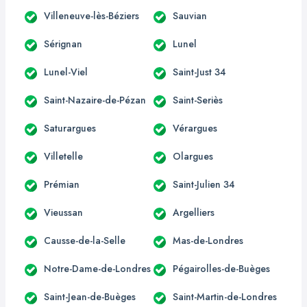
Villeneuve-lès-Béziers
Sauvian
Sérignan
Lunel
Lunel-Viel
Saint-Just 34
Saint-Nazaire-de-Pézan
Saint-Seriès
Saturargues
Vérargues
Villetelle
Olargues
Prémian
Saint-Julien 34
Vieussan
Argelliers
Causse-de-la-Selle
Mas-de-Londres
Notre-Dame-de-Londres
Pégairolles-de-Buèges
Saint-Jean-de-Buèges
Saint-Martin-de-Londres