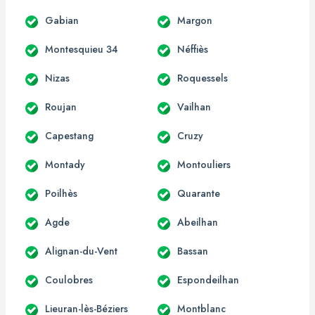
Gabian
Margon
Montesquieu 34
Néffiès
Nizas
Roquessels
Roujan
Vailhan
Capestang
Cruzy
Montady
Montouliers
Poilhès
Quarante
Agde
Abeilhan
Alignan-du-Vent
Bassan
Coulobres
Espondeilhan
Lieuran-lès-Béziers
Montblanc