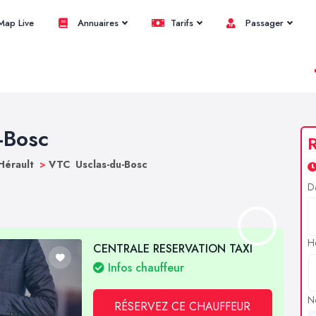
ap Live
Annuaires
Tarifs
Passager
-Bosc
R
Hérault
>
VTC Usclas-du-Bosc
D
H
CENTRALE RESERVATION TAXI
Infos chauffeur
N
RÉSERVEZ CE CHAUFFEUR