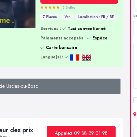
5 étoiles
B
7 Places
Van
Localisation : FR / BE
Services :
Taxi conventionné
Paiements acceptés :
Espèce
Carte bancaire
Langue(s) :
de Usclas-du-Bosc
ur des prix
Appelez 09 88 29 01 98