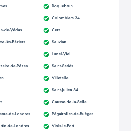
rnes
Roquebrun
Colombiers 34
ean-de-Védas
Cers
ve-lès-Béziers
Sauvian
Lunel-Viel
azaire-de-Pézan
Saint-Seriès
es
Villetelle
Saint-Julien 34
rs
Causse-de-la-Selle
ame-de-Londres
Pégairolles-de-Buèges
artin-de-Londres
Viols-le-Fort