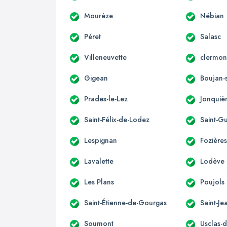
Mourèze
Nébian
Péret
Salasc
Villeneuvette
clermont
Gigean
Boujan-
Prades-le-Lez
Jonquiè
Saint-Félix-de-Lodez
Saint-G
Lespignan
Fozière
Lavalette
Lodève
Les Plans
Poujols
Saint-Étienne-de-Gourgas
Saint-Je
Soumont
Usclas-