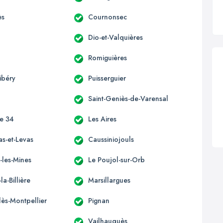
ès
Cournonsec
Dio-et-Valquières
Romiguières
ibéry
Puisserguier
Saint-Geniès-de-Varensal
ce 34
Les Aires
as-et-Levas
Caussiniojouls
-les-Mines
Le Poujol-sur-Orb
la-Billière
Marsillargues
lès-Montpellier
Pignan
Vailhauquès