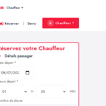
Chauffeur
Chauffeur ?
|
Réserver
Devis
éservez votre Chauffeur
Détails passager
ate départ *
eure départ *
H
MIN
ombre de places