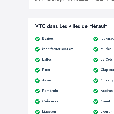
Nous cherchons pour vous le meilleur chauffeur à peti
VTC dans Les villes de Hérault
Beziers
Juvigna
Montferrier-sur-Lez
Murles
Lattes
Le Crès
Pinet
Clapier
Assas
Guzarg
Pomérols
Aspiran
Cabrières
Canet
Liausson
Lieuran