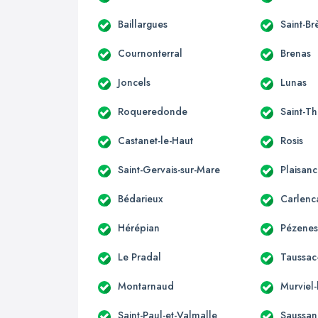
Baillargues
Saint-Br
Cournonterral
Brenas
Joncels
Lunas
Roqueredonde
Saint-Th
Castanet-le-Haut
Rosis
Saint-Gervais-sur-Mare
Plaisan
Bédarieux
Carlenc
Hérépian
Pézenes
Le Pradal
Taussac-
Montarnaud
Murviel-
Saint-Paul-et-Valmalle
Saussan