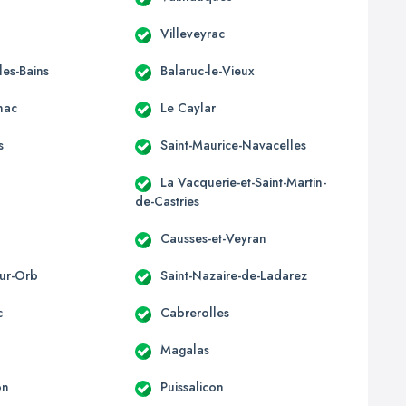
n
Villeveyrac
les-Bains
Balaruc-le-Vieux
nac
Le Caylar
s
Saint-Maurice-Navacelles
La Vacquerie-et-Saint-Martin-
de-Castries
Causses-et-Veyran
sur-Orb
Saint-Nazaire-de-Ladarez
c
Cabrerolles
Magalas
on
Puissalicon