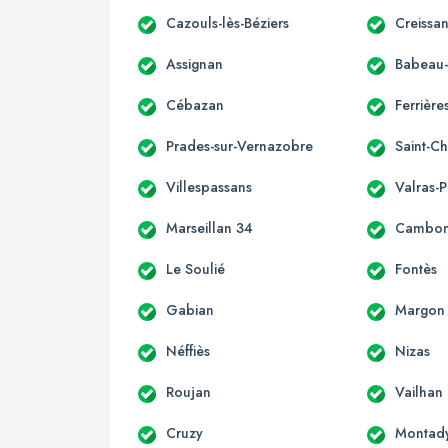
Cazouls-lès-Béziers
Creissa
Assignan
Babeau
Cébazan
Ferrièr
Prades-sur-Vernazobre
Saint-Ch
Villespassans
Valras-
Marseillan 34
Cambon-
Le Soulié
Fontès
Gabian
Margon
Néffiès
Nizas
Roujan
Vailhan
Cruzy
Montad