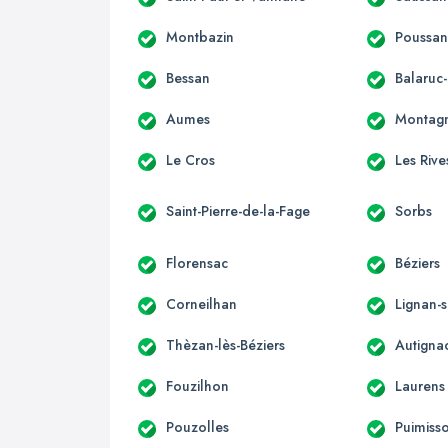
Montbazin
Poussa
Bessan
Balaruc-
Aumes
Montag
Le Cros
Les Rive
Saint-Pierre-de-la-Fage
Sorbs
Florensac
Béziers
Corneilhan
Lignan-
Thèzan-lès-Béziers
Autigna
Fouzilhon
Laurens
Pouzolles
Puimiss