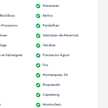
n
Maraussan
-Bouldoux
Berlou
es-Poussarou
Pardailhan
inian
Saint-Jean-de-Minervois
Plage
Vendres
et-Salvergues
Fraïsse-sur-Agout
Fos
Montesquieu 34
Roquessels
Capestang
y
Montouliers