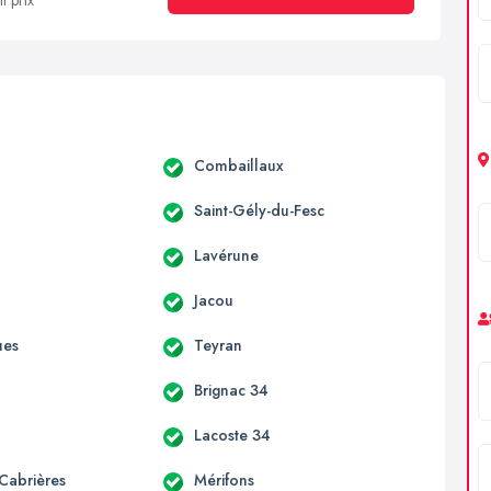
t prix
c
Combaillaux
Saint-Gély-du-Fesc
Lavérune
s
Jacou
ues
Teyran
Brignac 34
Lacoste 34
-Cabrières
Mérifons