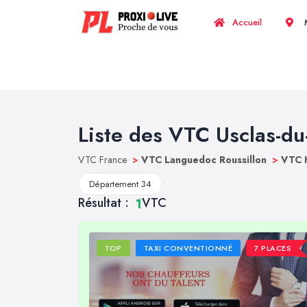
Accueil
M
Liste des VTC Usclas-du
VTC France
>
VTC Languedoc Roussillon
>
VTC 
Département 34
Résultat :
VTC
1
TOP
TAXI CONVENTIONNÉ
7 PLACES