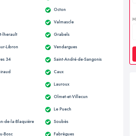
Octon
Me
Valmascle
-lherault
Grabels
sur-Libron
Vendargues
res 34
Saint-André-de-Sangonis
uiraud
Caux
s
Lauroux
Olmet-et-Villecun
Le Puech
an-de-la-Blaquière
Soubès
du-Bosc
Fabrègues