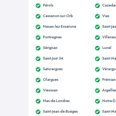
Pérols
Cazeda
Cessenon-sur-Orb
Vias
Nissan-lez-Enserune
Saint-J
Portiragnes
Villeneu
Sérignan
Lunel
Saint-Just 34
Saint-N
Saturargues
Vérargu
Olargues
Prémian
Vieussan
Argellie
Mas-de-Londres
Notre-D
Saint-Jean-de-Buèges
Saint-M