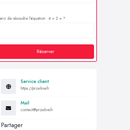
rci de résoudre l'équation : 4 + 2 = ?
Réserver
Service client
https://proxilive.fr
Mail
contact@proxilive.fr
Partager