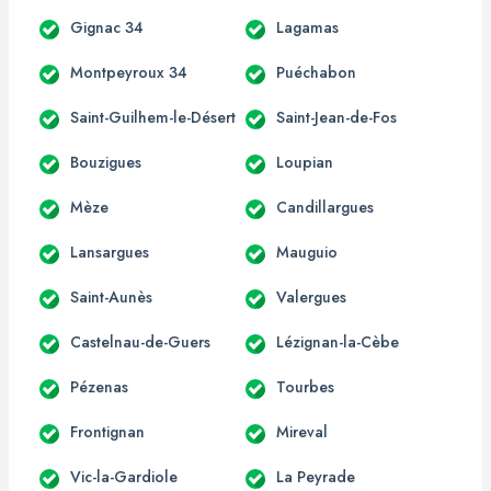
Gignac 34
Lagamas
Montpeyroux 34
Puéchabon
Saint-Guilhem-le-Désert
Saint-Jean-de-Fos
Bouzigues
Loupian
Mèze
Candillargues
Lansargues
Mauguio
Saint-Aunès
Valergues
Castelnau-de-Guers
Lézignan-la-Cèbe
Pézenas
Tourbes
Frontignan
Mireval
Vic-la-Gardiole
La Peyrade