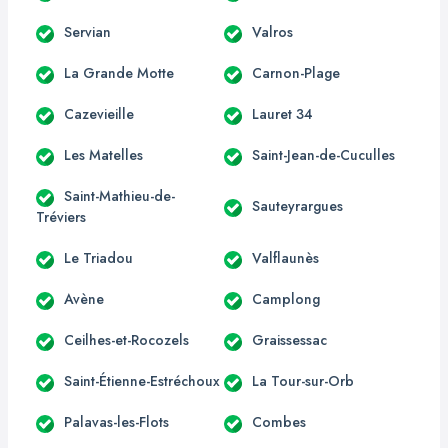
Servian
Valros
La Grande Motte
Carnon-Plage
Cazevieille
Lauret 34
Les Matelles
Saint-Jean-de-Cuculles
Saint-Mathieu-de-
Sauteyrargues
Tréviers
Le Triadou
Valflaunès
Avène
Camplong
Ceilhes-et-Rocozels
Graissessac
Saint-Étienne-Estréchoux
La Tour-sur-Orb
Palavas-les-Flots
Combes