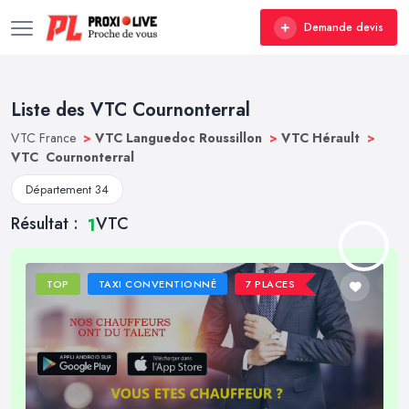
Demande devis
Liste des VTC Cournonterral
VTC France
>
VTC Languedoc Roussillon
>
VTC Hérault
>
VTC Cournonterral
Département 34
Résultat :
VTC
1
TOP
TAXI CONVENTIONNÉ
7 PLACES