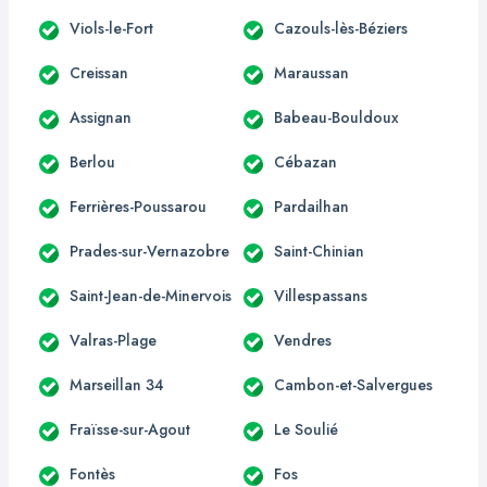
Viols-le-Fort
Cazouls-lès-Béziers
Creissan
Maraussan
Assignan
Babeau-Bouldoux
Berlou
Cébazan
Ferrières-Poussarou
Pardailhan
Prades-sur-Vernazobre
Saint-Chinian
Saint-Jean-de-Minervois
Villespassans
Valras-Plage
Vendres
Marseillan 34
Cambon-et-Salvergues
Fraïsse-sur-Agout
Le Soulié
Fontès
Fos