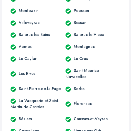
Montbazin
Poussan
Villeveyrac
Bessan
Balaruc-les-Bains
Balaruc-le-Vieux
Aumes
Montagnac
Le Caylar
Le Cros
Saint-Maurice-
Les Rives
Navacelles
Saint-Pierre-de-la-Fage
Sorbs
La Vacquerie-et-Saint-
Florensac
Martin-de-Castries
Béziers
Causses-et-Veyran
Corneilhan
Lignan-sur-Orb