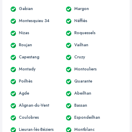
Gabian
Margon
Montesquieu 34
Néffiès
Nizas
Roquessels
Roujan
Vailhan
Capestang
Cruzy
Montady
Montouliers
Poilhès
Quarante
Agde
Abeilhan
Alignan-du-Vent
Bassan
Coulobres
Espondeilhan
Lieuran-lès-Béziers
Montblanc