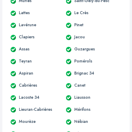
Murles
Saint-Gély-du-Fesc
Lattes
Le Crès
Lavérune
Pinet
Clapiers
Jacou
Assas
Guzargues
Teyran
Pomérols
Aspiran
Brignac 34
Cabrières
Canet
Lacoste 34
Liausson
Lieuran-Cabrières
Mérifons
Mourèze
Nébian