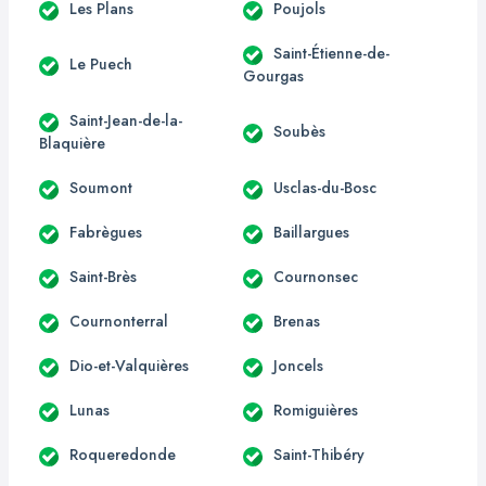
Les Plans
Poujols
Saint-Étienne-de-
Le Puech
Gourgas
Saint-Jean-de-la-
Soubès
Blaquière
Soumont
Usclas-du-Bosc
Fabrègues
Baillargues
Saint-Brès
Cournonsec
Cournonterral
Brenas
Dio-et-Valquières
Joncels
Lunas
Romiguières
Roqueredonde
Saint-Thibéry