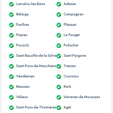
Lamalou-les-Bains
Adissan
Bélarga
Campagnan
Paulhan
Plaissan
Popian
Le Pouget
Pouzols
Puilacher
Saint-Bauzille-de-la-Sylve
Saint-Pargoire
Saint-Pons-de-Mauchiens
Tressan
Vendémian
Courniou
Rieussec
Riols
Vélieux
Verreries-de-Moussans
Saint-Pons-de-Thomières
Agel