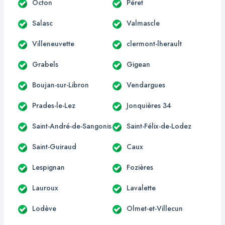
Octon
Péret
Salasc
Valmascle
Villeneuvette
clermont-lherault
Grabels
Gigean
Boujan-sur-Libron
Vendargues
Prades-le-Lez
Jonquières 34
Saint-André-de-Sangonis
Saint-Félix-de-Lodez
Saint-Guiraud
Caux
Lespignan
Fozières
Lauroux
Lavalette
Lodève
Olmet-et-Villecun