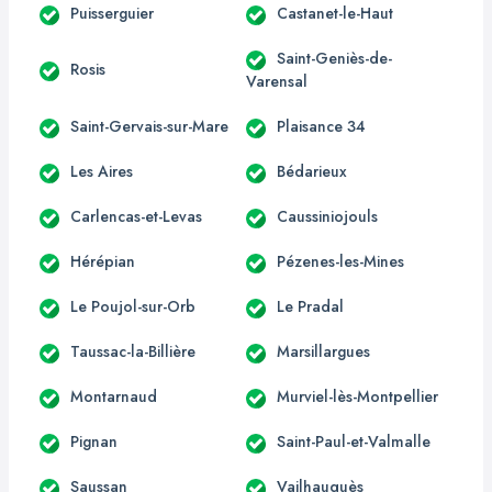
Puisserguier
Castanet-le-Haut
Saint-Geniès-de-
Rosis
Varensal
Saint-Gervais-sur-Mare
Plaisance 34
Les Aires
Bédarieux
Carlencas-et-Levas
Caussiniojouls
Hérépian
Pézenes-les-Mines
Le Poujol-sur-Orb
Le Pradal
Taussac-la-Billière
Marsillargues
Montarnaud
Murviel-lès-Montpellier
Pignan
Saint-Paul-et-Valmalle
Saussan
Vailhauquès