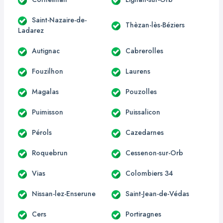
Saint-Nazaire-de-
Thèzan-lès-Béziers
Ladarez
Autignac
Cabrerolles
Fouzilhon
Laurens
Magalas
Pouzolles
Puimisson
Puissalicon
Pérols
Cazedarnes
Roquebrun
Cessenon-sur-Orb
Vias
Colombiers 34
Nissan-lez-Enserune
Saint-Jean-de-Védas
Cers
Portiragnes