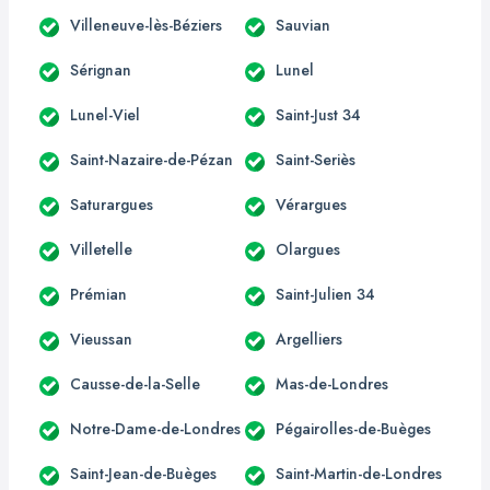
Villeneuve-lès-Béziers
Sauvian
Sérignan
Lunel
Lunel-Viel
Saint-Just 34
Saint-Nazaire-de-Pézan
Saint-Seriès
Saturargues
Vérargues
Villetelle
Olargues
Prémian
Saint-Julien 34
Vieussan
Argelliers
Causse-de-la-Selle
Mas-de-Londres
Notre-Dame-de-Londres
Pégairolles-de-Buèges
Saint-Jean-de-Buèges
Saint-Martin-de-Londres