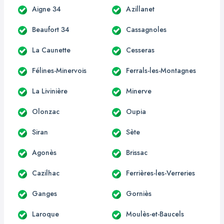
Aigne 34
Azillanet
Beaufort 34
Cassagnoles
La Caunette
Cesseras
Félines-Minervois
Ferrals-les-Montagnes
La Livinière
Minerve
Olonzac
Oupia
Siran
Sète
Agonès
Brissac
Cazilhac
Ferrières-les-Verreries
Ganges
Gorniès
Laroque
Moulès-et-Baucels