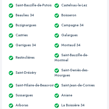
Saint-Bauzille-de-Putois
Castelnau-le-Lez
Beaulieu 34
Boisseron
Buzignargues
Campagne 34
Castries
Galargues
Garrigues 34
Montaud 34
Saint-Bauzille-de-
Restinclières
Montmel
Saint-Geniès-des-
Saint-Drézéry
Mourgues
Saint-Hilaire-de-Beauvoir
Saint-Jean-de-Cornies
Sussargues
Aniane
Arboras
La Boissière 34