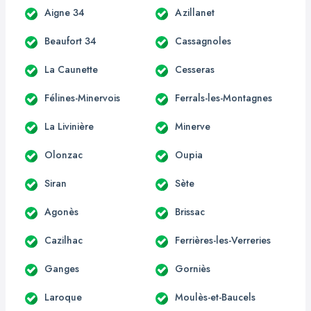
Aigne 34
Azillanet
Beaufort 34
Cassagnoles
La Caunette
Cesseras
Félines-Minervois
Ferrals-les-Montagnes
La Livinière
Minerve
Olonzac
Oupia
Siran
Sète
Agonès
Brissac
Cazilhac
Ferrières-les-Verreries
Ganges
Gorniès
Laroque
Moulès-et-Baucels