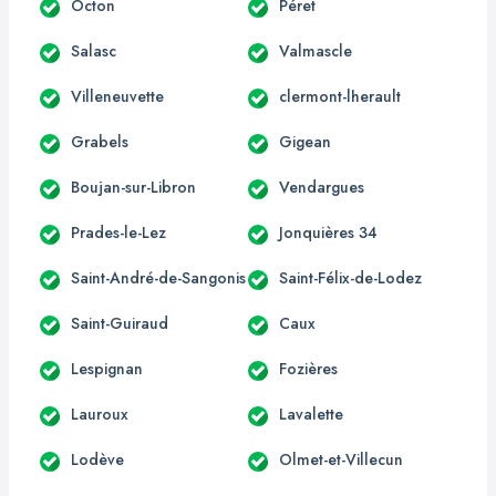
Octon
Péret
Salasc
Valmascle
Villeneuvette
clermont-lherault
Grabels
Gigean
Boujan-sur-Libron
Vendargues
Prades-le-Lez
Jonquières 34
Saint-André-de-Sangonis
Saint-Félix-de-Lodez
Saint-Guiraud
Caux
Lespignan
Fozières
Lauroux
Lavalette
Lodève
Olmet-et-Villecun