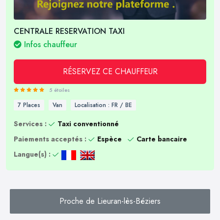
CENTRALE RESERVATION TAXI
Infos chauffeur
RÉSERVEZ CE CHAUFFEUR
5 étoiles
7 Places
Van
Localisation : FR / BE
Services :
Taxi conventionné
Paiements acceptés :
Espèce
Carte bancaire
Langue(s) :
Proche de Lieuran-lès-Béziers