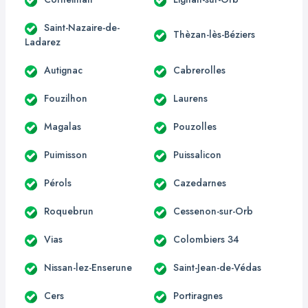
Saint-Nazaire-de-
Thèzan-lès-Béziers
Ladarez
Autignac
Cabrerolles
Fouzilhon
Laurens
Magalas
Pouzolles
Puimisson
Puissalicon
Pérols
Cazedarnes
Roquebrun
Cessenon-sur-Orb
Vias
Colombiers 34
Nissan-lez-Enserune
Saint-Jean-de-Védas
Cers
Portiragnes