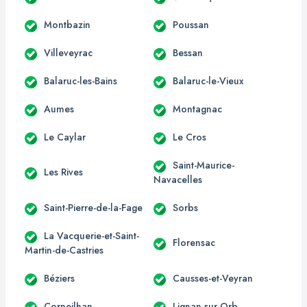
Montbazin
Poussan
Villeveyrac
Bessan
Balaruc-les-Bains
Balaruc-le-Vieux
Aumes
Montagnac
Le Caylar
Le Cros
Saint-Maurice-
Les Rives
Navacelles
Saint-Pierre-de-la-Fage
Sorbs
La Vacquerie-et-Saint-
Florensac
Martin-de-Castries
Béziers
Causses-et-Veyran
Corneilhan
Lignan-sur-Orb