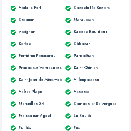
Viols-le-Fort
Cazouls-lès-Béziers
Creissan
Maraussan
Assignan
Babeau-Bouldoux
Berlou
Cébazan
Ferrières-Poussarou
Pardailhan
Prades-sur-Vernazobre
Saint-Chinian
Saint-Jean-de-Minervois
Villespassans
Valras-Plage
Vendres
Marseillan 34
Cambon-et-Salvergues
Fraïsse-sur-Agout
Le Soulié
Fontès
Fos