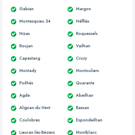
Gabian
Margon
Montesquieu 34
Néffiès
Nizas
Roquessels
Roujan
Vailhan
Capestang
Cruzy
Montady
Montouliers
Poilhès
Quarante
Agde
Abeilhan
Alignan-du-Vent
Bassan
Coulobres
Espondeilhan
Lieuran-lès-Béziers
Montblanc