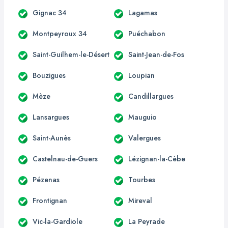
Gignac 34
Lagamas
Montpeyroux 34
Puéchabon
Saint-Guilhem-le-Désert
Saint-Jean-de-Fos
Bouzigues
Loupian
Mèze
Candillargues
Lansargues
Mauguio
Saint-Aunès
Valergues
Castelnau-de-Guers
Lézignan-la-Cèbe
Pézenas
Tourbes
Frontignan
Mireval
Vic-la-Gardiole
La Peyrade