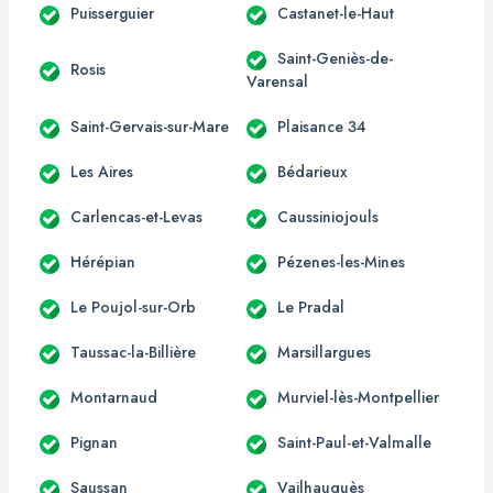
Puisserguier
Castanet-le-Haut
Saint-Geniès-de-
Rosis
Varensal
Saint-Gervais-sur-Mare
Plaisance 34
Les Aires
Bédarieux
Carlencas-et-Levas
Caussiniojouls
Hérépian
Pézenes-les-Mines
Le Poujol-sur-Orb
Le Pradal
Taussac-la-Billière
Marsillargues
Montarnaud
Murviel-lès-Montpellier
Pignan
Saint-Paul-et-Valmalle
Saussan
Vailhauquès