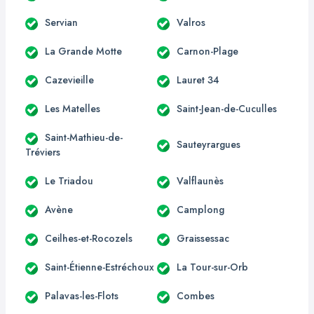
Servian
Valros
La Grande Motte
Carnon-Plage
Cazevieille
Lauret 34
Les Matelles
Saint-Jean-de-Cuculles
Saint-Mathieu-de-
Sauteyrargues
Tréviers
Le Triadou
Valflaunès
Avène
Camplong
Ceilhes-et-Rocozels
Graissessac
Saint-Étienne-Estréchoux
La Tour-sur-Orb
Palavas-les-Flots
Combes