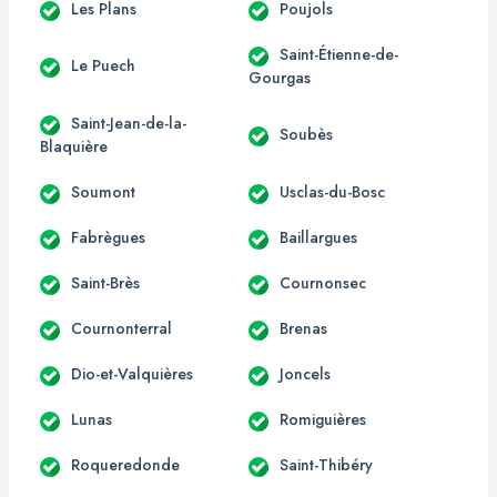
Les Plans
Poujols
Saint-Étienne-de-
Le Puech
Gourgas
Saint-Jean-de-la-
Soubès
Blaquière
Soumont
Usclas-du-Bosc
Fabrègues
Baillargues
Saint-Brès
Cournonsec
Cournonterral
Brenas
Dio-et-Valquières
Joncels
Lunas
Romiguières
Roqueredonde
Saint-Thibéry