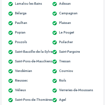
Lamalou-les-Bains
Adissan
Bélarga
Campagnan
Paulhan
Plaissan
Popian
Le Pouget
Pouzols
Puilacher
Saint-Bauzille-de-la-Sylve
Saint-Pargoire
Saint-Pons-de-Mauchiens
Tressan
Vendémian
Courniou
Rieussec
Riols
Vélieux
Verreries-de-Moussans
Saint-Pons-de-Thomières
Agel