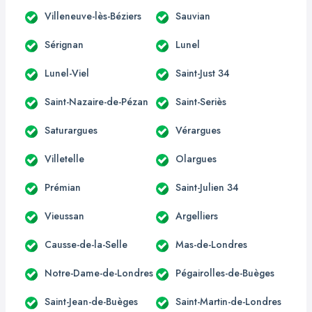
Villeneuve-lès-Béziers
Sauvian
Sérignan
Lunel
Lunel-Viel
Saint-Just 34
Saint-Nazaire-de-Pézan
Saint-Seriès
Saturargues
Vérargues
Villetelle
Olargues
Prémian
Saint-Julien 34
Vieussan
Argelliers
Causse-de-la-Selle
Mas-de-Londres
Notre-Dame-de-Londres
Pégairolles-de-Buèges
Saint-Jean-de-Buèges
Saint-Martin-de-Londres