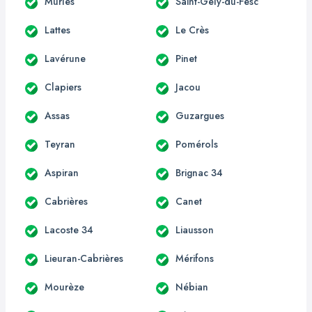
Murles
Saint-Gély-du-Fesc
Lattes
Le Crès
Lavérune
Pinet
Clapiers
Jacou
Assas
Guzargues
Teyran
Pomérols
Aspiran
Brignac 34
Cabrières
Canet
Lacoste 34
Liausson
Lieuran-Cabrières
Mérifons
Mourèze
Nébian