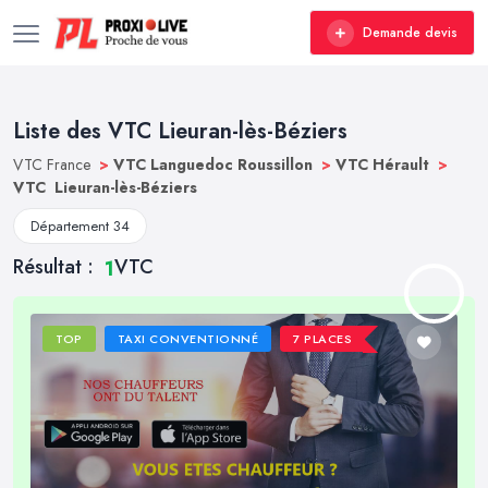
Demande devis
Liste des VTC Lieuran-lès-Béziers
VTC France
>
VTC Languedoc Roussillon
>
VTC Hérault
>
VTC Lieuran-lès-Béziers
Département 34
Résultat :
VTC
1
TOP
TAXI CONVENTIONNÉ
7 PLACES