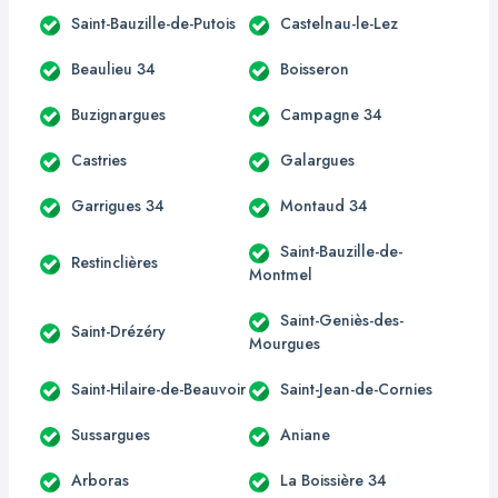
Saint-Bauzille-de-Putois
Castelnau-le-Lez
Beaulieu 34
Boisseron
Buzignargues
Campagne 34
Castries
Galargues
Garrigues 34
Montaud 34
Saint-Bauzille-de-
Restinclières
Montmel
Saint-Geniès-des-
Saint-Drézéry
Mourgues
Saint-Hilaire-de-Beauvoir
Saint-Jean-de-Cornies
Sussargues
Aniane
Arboras
La Boissière 34