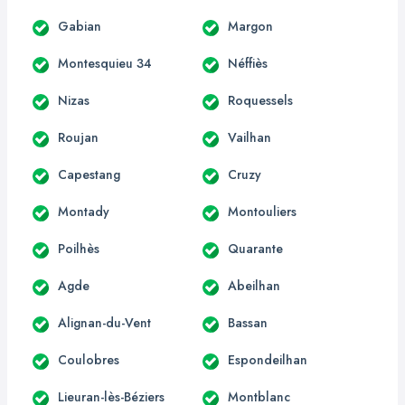
Gabian
Margon
Montesquieu 34
Néffiès
Nizas
Roquessels
Roujan
Vailhan
Capestang
Cruzy
Montady
Montouliers
Poilhès
Quarante
Agde
Abeilhan
Alignan-du-Vent
Bassan
Coulobres
Espondeilhan
Lieuran-lès-Béziers
Montblanc