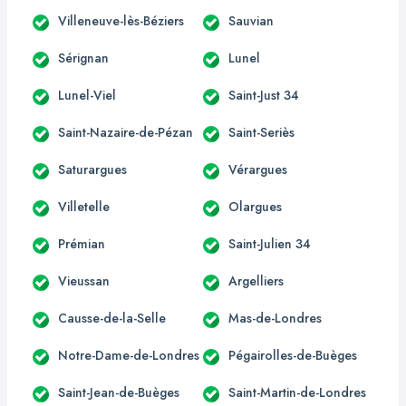
Villeneuve-lès-Béziers
Sauvian
Sérignan
Lunel
Lunel-Viel
Saint-Just 34
Saint-Nazaire-de-Pézan
Saint-Seriès
Saturargues
Vérargues
Villetelle
Olargues
Prémian
Saint-Julien 34
Vieussan
Argelliers
Causse-de-la-Selle
Mas-de-Londres
Notre-Dame-de-Londres
Pégairolles-de-Buèges
Saint-Jean-de-Buèges
Saint-Martin-de-Londres