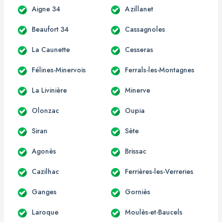
Aigne 34
Azillanet
Beaufort 34
Cassagnoles
La Caunette
Cesseras
Félines-Minervois
Ferrals-les-Montagnes
La Livinière
Minerve
Olonzac
Oupia
Siran
Sète
Agonès
Brissac
Cazilhac
Ferrières-les-Verreries
Ganges
Gorniès
Laroque
Moulès-et-Baucels