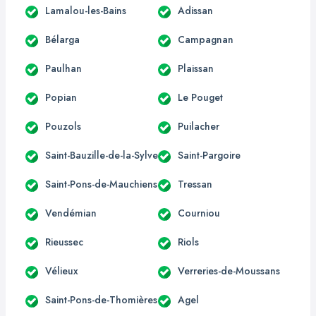
Lamalou-les-Bains
Adissan
Bélarga
Campagnan
Paulhan
Plaissan
Popian
Le Pouget
Pouzols
Puilacher
Saint-Bauzille-de-la-Sylve
Saint-Pargoire
Saint-Pons-de-Mauchiens
Tressan
Vendémian
Courniou
Rieussec
Riols
Vélieux
Verreries-de-Moussans
Saint-Pons-de-Thomières
Agel