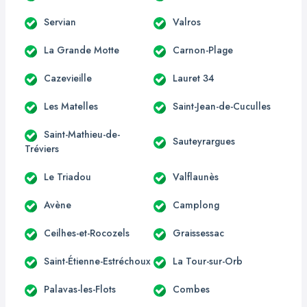
Servian
Valros
La Grande Motte
Carnon-Plage
Cazevieille
Lauret 34
Les Matelles
Saint-Jean-de-Cuculles
Saint-Mathieu-de-
Sauteyrargues
Tréviers
Le Triadou
Valflaunès
Avène
Camplong
Ceilhes-et-Rocozels
Graissessac
Saint-Étienne-Estréchoux
La Tour-sur-Orb
Palavas-les-Flots
Combes