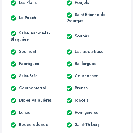
Les Plans
Poujols
Saint-Étienne-de-
Le Puech
Gourgas
Saint-Jean-de-la-
Soubès
Blaquière
Soumont
Usclas-du-Bosc
Fabrègues
Baillargues
Saint-Brès
Cournonsec
Cournonterral
Brenas
Dio-et-Valquières
Joncels
Lunas
Romiguières
Roqueredonde
Saint-Thibéry