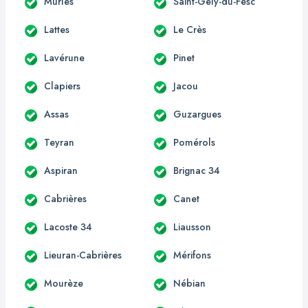
Murles
Saint-Gély-du-Fesc
Lattes
Le Crès
Lavérune
Pinet
Clapiers
Jacou
Assas
Guzargues
Teyran
Pomérols
Aspiran
Brignac 34
Cabrières
Canet
Lacoste 34
Liausson
Lieuran-Cabrières
Mérifons
Mourèze
Nébian