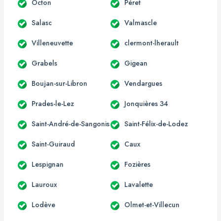
Octon
Péret
Salasc
Valmascle
Villeneuvette
clermont-lherault
Grabels
Gigean
Boujan-sur-Libron
Vendargues
Prades-le-Lez
Jonquières 34
Saint-André-de-Sangonis
Saint-Félix-de-Lodez
Saint-Guiraud
Caux
Lespignan
Fozières
Lauroux
Lavalette
Lodève
Olmet-et-Villecun