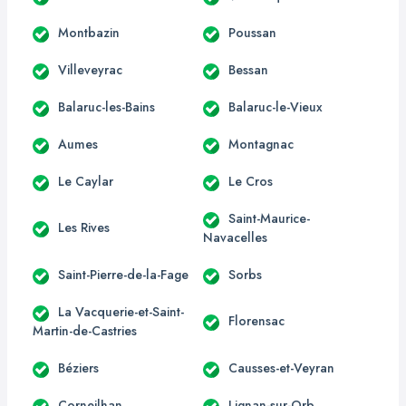
Montbazin
Poussan
Villeveyrac
Bessan
Balaruc-les-Bains
Balaruc-le-Vieux
Aumes
Montagnac
Le Caylar
Le Cros
Saint-Maurice-
Les Rives
Navacelles
Saint-Pierre-de-la-Fage
Sorbs
La Vacquerie-et-Saint-
Florensac
Martin-de-Castries
Béziers
Causses-et-Veyran
Corneilhan
Lignan-sur-Orb