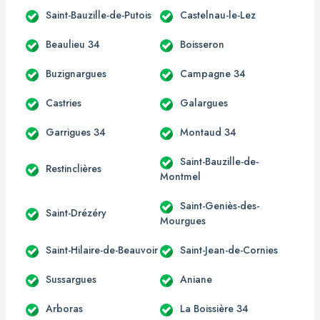
Saint-Bauzille-de-Putois
Castelnau-le-Lez
Beaulieu 34
Boisseron
Buzignargues
Campagne 34
Castries
Galargues
Garrigues 34
Montaud 34
Saint-Bauzille-de-
Restinclières
Montmel
Saint-Geniès-des-
Saint-Drézéry
Mourgues
Saint-Hilaire-de-Beauvoir
Saint-Jean-de-Cornies
Sussargues
Aniane
Arboras
La Boissière 34