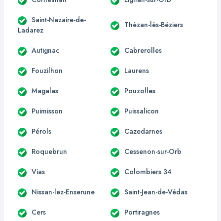
Saint-Nazaire-de-
Thèzan-lès-Béziers
Ladarez
Autignac
Cabrerolles
Fouzilhon
Laurens
Magalas
Pouzolles
Puimisson
Puissalicon
Pérols
Cazedarnes
Roquebrun
Cessenon-sur-Orb
Vias
Colombiers 34
Nissan-lez-Enserune
Saint-Jean-de-Védas
Cers
Portiragnes