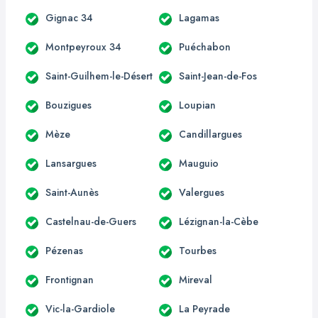
Gignac 34
Lagamas
Montpeyroux 34
Puéchabon
Saint-Guilhem-le-Désert
Saint-Jean-de-Fos
Bouzigues
Loupian
Mèze
Candillargues
Lansargues
Mauguio
Saint-Aunès
Valergues
Castelnau-de-Guers
Lézignan-la-Cèbe
Pézenas
Tourbes
Frontignan
Mireval
Vic-la-Gardiole
La Peyrade