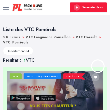
Demande devis
Liste des VTC Pomérols
VTC France
>
VTC Languedoc Roussillon
>
VTC Hérault
>
VTC Pomérols
Département 34
Résultat :
VTC
1
TOP
TAXI CONVENTIONNÉ
7 PLACES