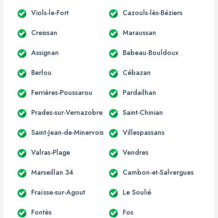
Viols-le-Fort
Cazouls-lès-Béziers
Creissan
Maraussan
Assignan
Babeau-Bouldoux
Berlou
Cébazan
Ferrières-Poussarou
Pardailhan
Prades-sur-Vernazobre
Saint-Chinian
Saint-Jean-de-Minervois
Villespassans
Valras-Plage
Vendres
Marseillan 34
Cambon-et-Salvergues
Fraïsse-sur-Agout
Le Soulié
Fontès
Fos