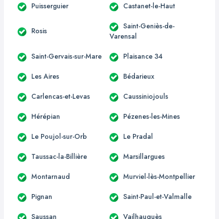
Puisserguier
Castanet-le-Haut
Saint-Geniès-de-
Rosis
Varensal
Saint-Gervais-sur-Mare
Plaisance 34
Les Aires
Bédarieux
Carlencas-et-Levas
Caussiniojouls
Hérépian
Pézenes-les-Mines
Le Poujol-sur-Orb
Le Pradal
Taussac-la-Billière
Marsillargues
Montarnaud
Murviel-lès-Montpellier
Pignan
Saint-Paul-et-Valmalle
Saussan
Vailhauquès