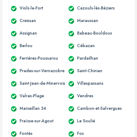
Viols-le-Fort
Cazouls-lès-Béziers
Creissan
Maraussan
Assignan
Babeau-Bouldoux
Berlou
Cébazan
Ferrières-Poussarou
Pardailhan
Prades-sur-Vernazobre
Saint-Chinian
Saint-Jean-de-Minervois
Villespassans
Valras-Plage
Vendres
Marseillan 34
Cambon-et-Salvergues
Fraïsse-sur-Agout
Le Soulié
Fontès
Fos