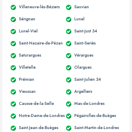
Villeneuve-lès-Béziers
Sauvian
Sérignan
Lunel
Lunel-Viel
Saint-Just 34
Saint-Nazaire-de-Pézan
Saint-Seriès
Saturargues
Vérargues
Villetelle
Olargues
Prémian
Saint-Julien 34
Vieussan
Argelliers
Causse-de-la-Selle
Mas-de-Londres
Notre-Dame-de-Londres
Pégairolles-de-Buèges
Saint-Jean-de-Buèges
Saint-Martin-de-Londres