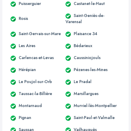
Puisserguier
Castanet-le-Haut
Saint-Geniès-de-
Rosis
Varensal
Saint-Gervais-sur-Mare
Plaisance 34
Les Aires
Bédarieux
Carlencas-et-Levas
Caussiniojouls
Hérépian
Pézenes-les-Mines
Le Poujol-sur-Orb
Le Pradal
Taussac-la-Billière
Marsillargues
Montarnaud
Murviel-lès-Montpellier
Pignan
Saint-Paul-et-Valmalle
Saussan
Vailhauquès