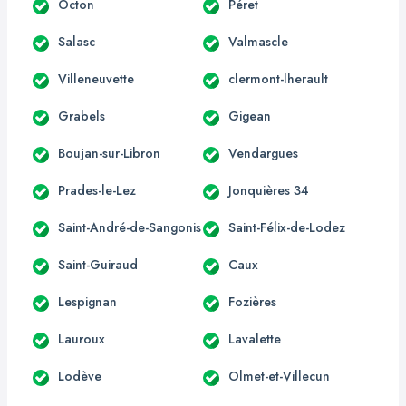
Octon
Péret
Salasc
Valmascle
Villeneuvette
clermont-lherault
Grabels
Gigean
Boujan-sur-Libron
Vendargues
Prades-le-Lez
Jonquières 34
Saint-André-de-Sangonis
Saint-Félix-de-Lodez
Saint-Guiraud
Caux
Lespignan
Fozières
Lauroux
Lavalette
Lodève
Olmet-et-Villecun