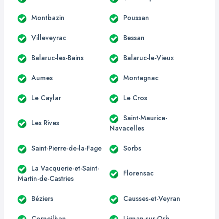
Montbazin
Poussan
Villeveyrac
Bessan
Balaruc-les-Bains
Balaruc-le-Vieux
Aumes
Montagnac
Le Caylar
Le Cros
Saint-Maurice-
Les Rives
Navacelles
Saint-Pierre-de-la-Fage
Sorbs
La Vacquerie-et-Saint-
Florensac
Martin-de-Castries
Béziers
Causses-et-Veyran
Corneilhan
Lignan-sur-Orb