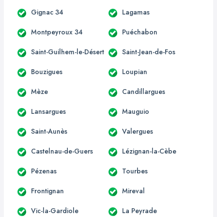
Gignac 34
Lagamas
Montpeyroux 34
Puéchabon
Saint-Guilhem-le-Désert
Saint-Jean-de-Fos
Bouzigues
Loupian
Mèze
Candillargues
Lansargues
Mauguio
Saint-Aunès
Valergues
Castelnau-de-Guers
Lézignan-la-Cèbe
Pézenas
Tourbes
Frontignan
Mireval
Vic-la-Gardiole
La Peyrade