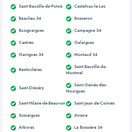
Saint-Bauzille-de-Putois
Castelnau-le-Lez
Beaulieu 34
Boisseron
Buzignargues
Campagne 34
Castries
Galargues
Garrigues 34
Montaud 34
Saint-Bauzille-de-
Restinclières
Montmel
Saint-Geniès-des-
Saint-Drézéry
Mourgues
Saint-Hilaire-de-Beauvoir
Saint-Jean-de-Cornies
Sussargues
Aniane
Arboras
La Boissière 34