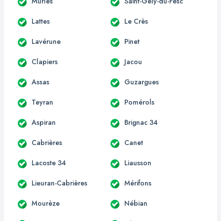
Murles
Saint-Gély-du-Fesc
Lattes
Le Crès
Lavérune
Pinet
Clapiers
Jacou
Assas
Guzargues
Teyran
Pomérols
Aspiran
Brignac 34
Cabrières
Canet
Lacoste 34
Liausson
Lieuran-Cabrières
Mérifons
Mourèze
Nébian