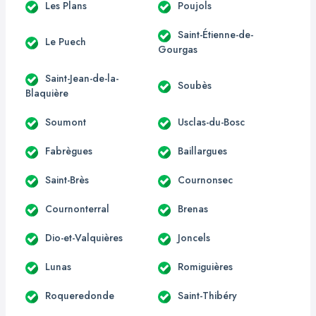
Les Plans
Poujols
Saint-Étienne-de-
Le Puech
Gourgas
Saint-Jean-de-la-
Soubès
Blaquière
Soumont
Usclas-du-Bosc
Fabrègues
Baillargues
Saint-Brès
Cournonsec
Cournonterral
Brenas
Dio-et-Valquières
Joncels
Lunas
Romiguières
Roqueredonde
Saint-Thibéry