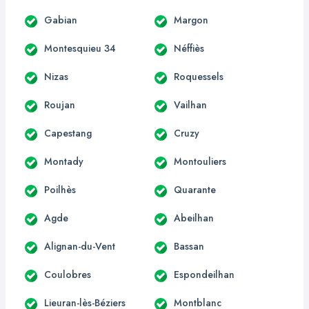
Gabian
Margon
Montesquieu 34
Néffiès
Nizas
Roquessels
Roujan
Vailhan
Capestang
Cruzy
Montady
Montouliers
Poilhès
Quarante
Agde
Abeilhan
Alignan-du-Vent
Bassan
Coulobres
Espondeilhan
Lieuran-lès-Béziers
Montblanc