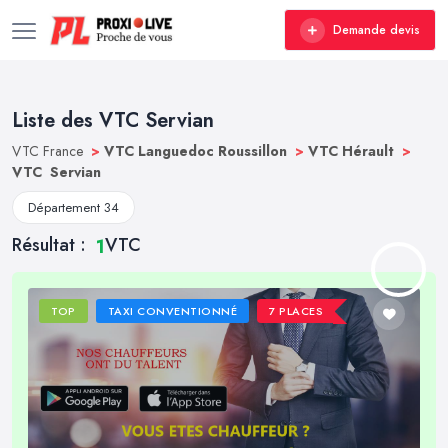
Demande devis
Liste des VTC Servian
VTC France
>
VTC Languedoc Roussillon
>
VTC Hérault
>
VTC Servian
Département 34
Résultat :
VTC
1
TOP
TAXI CONVENTIONNÉ
7 PLACES