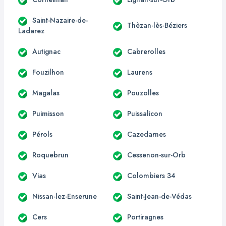
Saint-Nazaire-de-
Thèzan-lès-Béziers
Ladarez
Autignac
Cabrerolles
Fouzilhon
Laurens
Magalas
Pouzolles
Puimisson
Puissalicon
Pérols
Cazedarnes
Roquebrun
Cessenon-sur-Orb
Vias
Colombiers 34
Nissan-lez-Enserune
Saint-Jean-de-Védas
Cers
Portiragnes