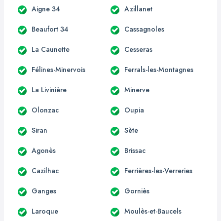
Aigne 34
Azillanet
Beaufort 34
Cassagnoles
La Caunette
Cesseras
Félines-Minervois
Ferrals-les-Montagnes
La Livinière
Minerve
Olonzac
Oupia
Siran
Sète
Agonès
Brissac
Cazilhac
Ferrières-les-Verreries
Ganges
Gorniès
Laroque
Moulès-et-Baucels