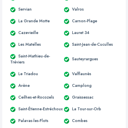
Servian
Valros
La Grande Motte
Carnon-Plage
Cazevieille
Lauret 34
Les Matelles
Saint-Jean-de-Cuculles
Saint-Mathieu-de-
Sauteyrargues
Tréviers
Le Triadou
Valflaunès
Avène
Camplong
Ceilhes-et-Rocozels
Graissessac
Saint-Étienne-Estréchoux
La Tour-sur-Orb
Palavas-les-Flots
Combes