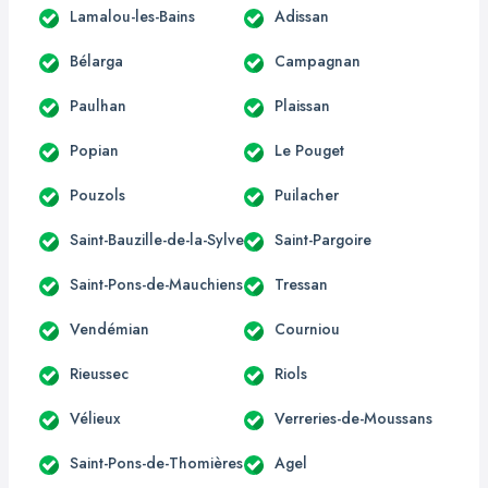
Lamalou-les-Bains
Adissan
Bélarga
Campagnan
Paulhan
Plaissan
Popian
Le Pouget
Pouzols
Puilacher
Saint-Bauzille-de-la-Sylve
Saint-Pargoire
Saint-Pons-de-Mauchiens
Tressan
Vendémian
Courniou
Rieussec
Riols
Vélieux
Verreries-de-Moussans
Saint-Pons-de-Thomières
Agel