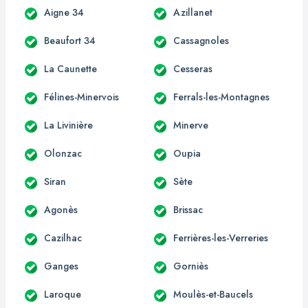
Aigne 34
Azillanet
Beaufort 34
Cassagnoles
La Caunette
Cesseras
Félines-Minervois
Ferrals-les-Montagnes
La Livinière
Minerve
Olonzac
Oupia
Siran
Sète
Agonès
Brissac
Cazilhac
Ferrières-les-Verreries
Ganges
Gorniès
Laroque
Moulès-et-Baucels