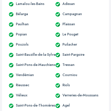
Lamalou-les-Bains
Adissan
Bélarga
Campagnan
Paulhan
Plaissan
Popian
Le Pouget
Pouzols
Puilacher
Saint-Bauzille-de-la-Sylve
Saint-Pargoire
Saint-Pons-de-Mauchiens
Tressan
Vendémian
Courniou
Rieussec
Riols
Vélieux
Verreries-de-Moussans
Saint-Pons-de-Thomières
Agel