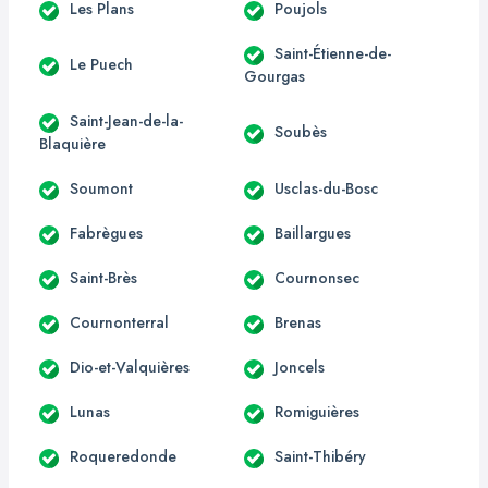
Les Plans
Poujols
Saint-Étienne-de-
Le Puech
Gourgas
Saint-Jean-de-la-
Soubès
Blaquière
Soumont
Usclas-du-Bosc
Fabrègues
Baillargues
Saint-Brès
Cournonsec
Cournonterral
Brenas
Dio-et-Valquières
Joncels
Lunas
Romiguières
Roqueredonde
Saint-Thibéry