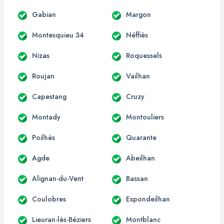
Gabian
Margon
Montesquieu 34
Néffiès
Nizas
Roquessels
Roujan
Vailhan
Capestang
Cruzy
Montady
Montouliers
Poilhès
Quarante
Agde
Abeilhan
Alignan-du-Vent
Bassan
Coulobres
Espondeilhan
Lieuran-lès-Béziers
Montblanc