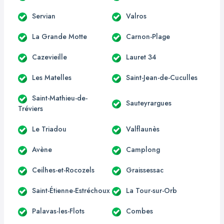
Servian
Valros
La Grande Motte
Carnon-Plage
Cazevieille
Lauret 34
Les Matelles
Saint-Jean-de-Cuculles
Saint-Mathieu-de-
Sauteyrargues
Tréviers
Le Triadou
Valflaunès
Avène
Camplong
Ceilhes-et-Rocozels
Graissessac
Saint-Étienne-Estréchoux
La Tour-sur-Orb
Palavas-les-Flots
Combes