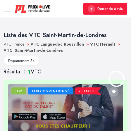
Demande devis
Liste des VTC Saint-Martin-de-Londres
VTC France
>
VTC Languedoc Roussillon
>
VTC Hérault
>
VTC Saint-Martin-de-Londres
Département 34
Résultat :
VTC
1
TOP
TAXI CONVENTIONNÉ
7 PLACES