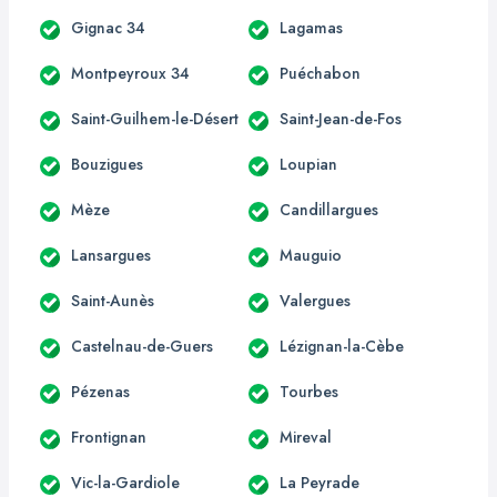
Gignac 34
Lagamas
Montpeyroux 34
Puéchabon
Saint-Guilhem-le-Désert
Saint-Jean-de-Fos
Bouzigues
Loupian
Mèze
Candillargues
Lansargues
Mauguio
Saint-Aunès
Valergues
Castelnau-de-Guers
Lézignan-la-Cèbe
Pézenas
Tourbes
Frontignan
Mireval
Vic-la-Gardiole
La Peyrade