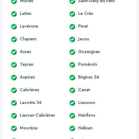
Murles
Saint-Gély-du-Fesc
Lattes
Le Crès
Lavérune
Pinet
Clapiers
Jacou
Assas
Guzargues
Teyran
Pomérols
Aspiran
Brignac 34
Cabrières
Canet
Lacoste 34
Liausson
Lieuran-Cabrières
Mérifons
Mourèze
Nébian