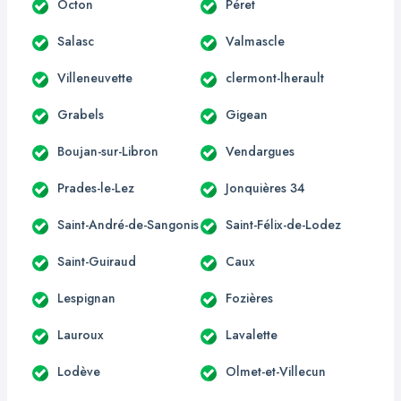
Octon
Péret
Salasc
Valmascle
Villeneuvette
clermont-lherault
Grabels
Gigean
Boujan-sur-Libron
Vendargues
Prades-le-Lez
Jonquières 34
Saint-André-de-Sangonis
Saint-Félix-de-Lodez
Saint-Guiraud
Caux
Lespignan
Fozières
Lauroux
Lavalette
Lodève
Olmet-et-Villecun