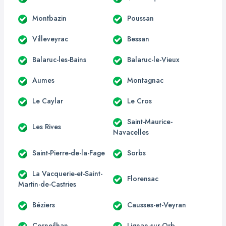
Montbazin
Poussan
Villeveyrac
Bessan
Balaruc-les-Bains
Balaruc-le-Vieux
Aumes
Montagnac
Le Caylar
Le Cros
Saint-Maurice-
Les Rives
Navacelles
Saint-Pierre-de-la-Fage
Sorbs
La Vacquerie-et-Saint-
Florensac
Martin-de-Castries
Béziers
Causses-et-Veyran
Corneilhan
Lignan-sur-Orb