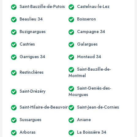
Saint-Bauzille-de-Putois
Castelnau-le-Lez
Beaulieu 34
Boisseron
Buzignargues
Campagne 34
Castries
Galargues
Garrigues 34
Montaud 34
Saint-Bauzille-de-
Restinclières
Montmel
Saint-Geniès-des-
Saint-Drézéry
Mourgues
Saint-Hilaire-de-Beauvoir
Saint-Jean-de-Cornies
Sussargues
Aniane
Arboras
La Boissière 34