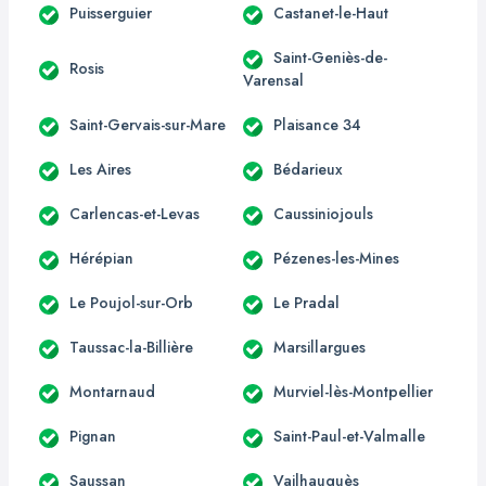
Puisserguier
Castanet-le-Haut
Saint-Geniès-de-
Rosis
Varensal
Saint-Gervais-sur-Mare
Plaisance 34
Les Aires
Bédarieux
Carlencas-et-Levas
Caussiniojouls
Hérépian
Pézenes-les-Mines
Le Poujol-sur-Orb
Le Pradal
Taussac-la-Billière
Marsillargues
Montarnaud
Murviel-lès-Montpellier
Pignan
Saint-Paul-et-Valmalle
Saussan
Vailhauquès