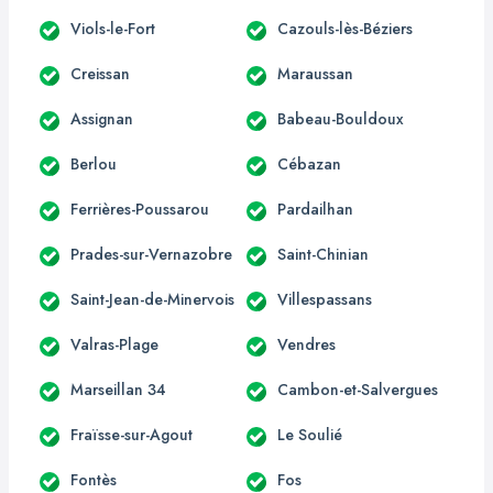
Viols-le-Fort
Cazouls-lès-Béziers
Creissan
Maraussan
Assignan
Babeau-Bouldoux
Berlou
Cébazan
Ferrières-Poussarou
Pardailhan
Prades-sur-Vernazobre
Saint-Chinian
Saint-Jean-de-Minervois
Villespassans
Valras-Plage
Vendres
Marseillan 34
Cambon-et-Salvergues
Fraïsse-sur-Agout
Le Soulié
Fontès
Fos