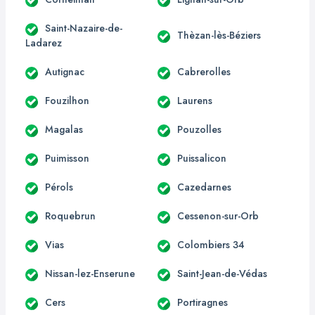
Saint-Nazaire-de-
Thèzan-lès-Béziers
Ladarez
Autignac
Cabrerolles
Fouzilhon
Laurens
Magalas
Pouzolles
Puimisson
Puissalicon
Pérols
Cazedarnes
Roquebrun
Cessenon-sur-Orb
Vias
Colombiers 34
Nissan-lez-Enserune
Saint-Jean-de-Védas
Cers
Portiragnes