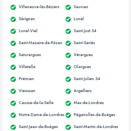
Villeneuve-lès-Béziers
Sauvian
Sérignan
Lunel
Lunel-Viel
Saint-Just 34
Saint-Nazaire-de-Pézan
Saint-Seriès
Saturargues
Vérargues
Villetelle
Olargues
Prémian
Saint-Julien 34
Vieussan
Argelliers
Causse-de-la-Selle
Mas-de-Londres
Notre-Dame-de-Londres
Pégairolles-de-Buèges
Saint-Jean-de-Buèges
Saint-Martin-de-Londres