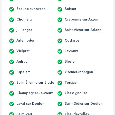
Beaune-sur-Arzon
Boisset
Chomelix
Craponne-sur-Arzon
Jullianges
Saint-Victor-sur-Arlanc
Arlempdes
Costaros
Vielprat
Leyvaux
Autrac
Blesle
Espalem
Grenier-Montgon
Saint-Étienne-sur-Blesle
Torsiac
Champagnac-le-Vieux
Chassignolles
Laval-sur-Doulon
Saint-Didier-sur-Doulon
Saint-Vert
Chaudeyrolles