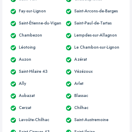
Fay-sur-Lignon
Saint-Arcons-de-Barges
Saint-Étienne-du-Vigan
Saint-Paul-de-Tartas
Chambezon
Lempdes-sur-Allagnon
Léotoing
Le Chambon-sur-Lignon
Auzon
Azérat
Saint-Hilaire 43
Vézézoux
Ally
Arlet
Aubazat
Blassac
Cerzat
Chilhac
Lavoûte-Chilhac
Saint-Austremoine
Saint-Cirgues 43
Saint-Ilpize