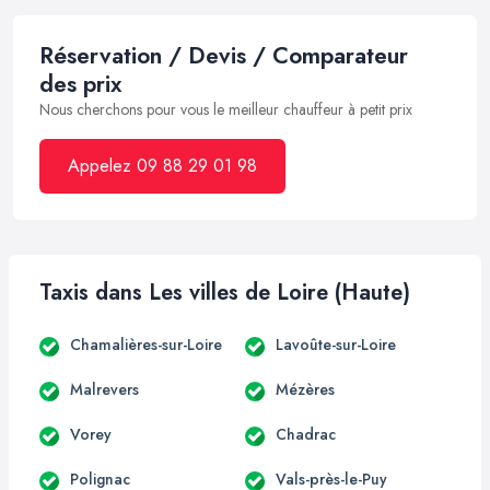
Réservation / Devis / Comparateur
des prix
Nous cherchons pour vous le meilleur chauffeur à petit prix
Appelez 09 88 29 01 98
Taxis dans Les villes de Loire (Haute)
Chamalières-sur-Loire
Lavoûte-sur-Loire
Malrevers
Mézères
Vorey
Chadrac
Polignac
Vals-près-le-Puy