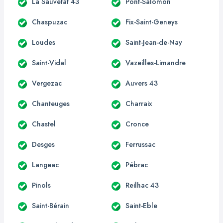
La Sauvetat 43
Pont-Salomon
Chaspuzac
Fix-Saint-Geneys
Loudes
Saint-Jean-de-Nay
Saint-Vidal
Vazeilles-Limandre
Vergezac
Auvers 43
Chanteuges
Charraix
Chastel
Cronce
Desges
Ferrussac
Langeac
Pébrac
Pinols
Reilhac 43
Saint-Bérain
Saint-Eble