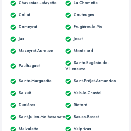
Chavaniac-Lafayette
La Chomette
Collat
Couteuges
Domeyrat
Frugières-le-Pin
Jax
Josat
Mazeyrat-Aurouze
Montclard
Sainte-Eugénie-de-
Paulhaguet
Villeneuve
Sainte-Marguerite
Saint-Préjet-Armandon
Salzuit
Vals-le-Chastel
Dunières
Riotord
Saint-Julien-Molhesabate
Bas-en-Basset
Malvalette
Valprivas