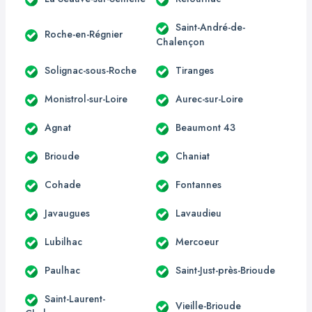
Saint-André-de-
Roche-en-Régnier
Chalençon
Solignac-sous-Roche
Tiranges
Monistrol-sur-Loire
Aurec-sur-Loire
Agnat
Beaumont 43
Brioude
Chaniat
Cohade
Fontannes
Javaugues
Lavaudieu
Lubilhac
Mercoeur
Paulhac
Saint-Just-près-Brioude
Saint-Laurent-
Vieille-Brioude