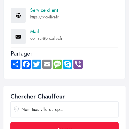
Service client
https://proxilive.fr
Mail
contact@proxilive.fr
Partager
Share
Facebook
Twitter
Email
Message
Skype
Viber
Chercher Chauffeur