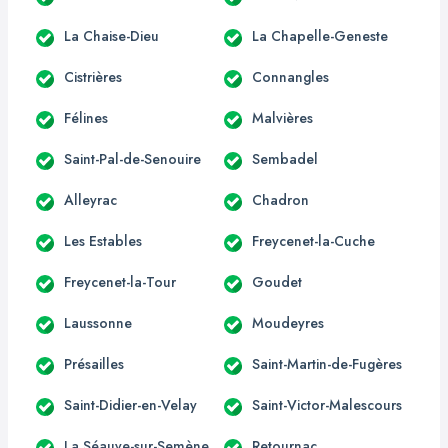
La Chaise-Dieu
La Chapelle-Geneste
Cistrières
Connangles
Félines
Malvières
Saint-Pal-de-Senouire
Sembadel
Alleyrac
Chadron
Les Estables
Freycenet-la-Cuche
Freycenet-la-Tour
Goudet
Laussonne
Moudeyres
Présailles
Saint-Martin-de-Fugères
Saint-Didier-en-Velay
Saint-Victor-Malescours
La Séauve-sur-Semène
Retournac