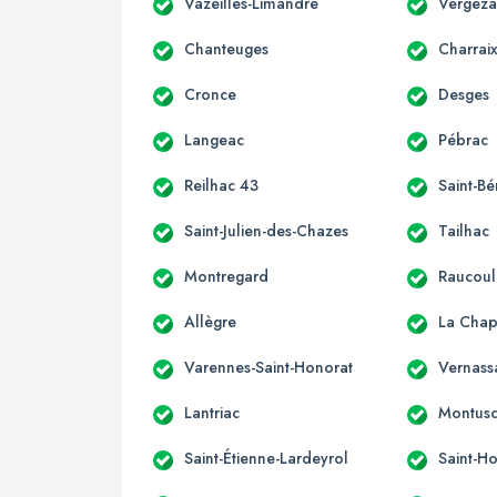
Vazeilles-Limandre
Vergeza
Chanteuges
Charrai
Cronce
Desges
Langeac
Pébrac
Reilhac 43
Saint-Bé
Saint-Julien-des-Chazes
Tailhac
Montregard
Raucoul
Allègre
La Chape
Varennes-Saint-Honorat
Vernass
Lantriac
Montusc
Saint-Étienne-Lardeyrol
Saint-Ho