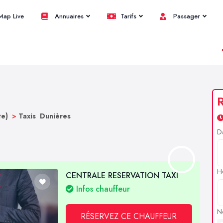
ap Live
Annuaires
Tarifs
Passager
R
te)
>
Taxis Dunières
D
H
CENTRALE RESERVATION TAXI
Infos chauffeur
N
RÉSERVEZ CE CHAUFFEUR