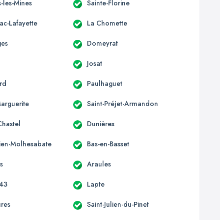
-les-Mines
Sainte-Florine
ac-Lafayette
La Chomette
ges
Domeyrat
Josat
rd
Paulhaguet
Marguerite
Saint-Préjet-Armandon
Chastel
Dunières
lien-Molhesabate
Bas-en-Basset
s
Araules
 43
Lapte
ures
Saint-Julien-du-Pinet