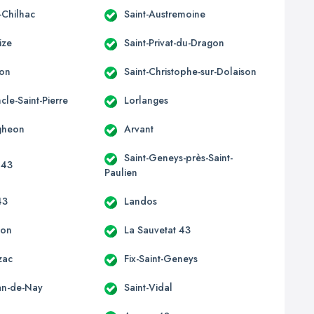
-Chilhac
Saint-Austremoine
ize
Saint-Privat-du-Dragon
non
Saint-Christophe-sur-Dolaison
le-Saint-Pierre
Lorlanges
gheon
Arvant
Saint-Geneys-près-Saint-
 43
Paulien
43
Landos
aon
La Sauvetat 43
zac
Fix-Saint-Geneys
ean-de-Nay
Saint-Vidal