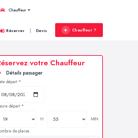
Chauffeur
Chauffeur ?
|
Réserver
Devis
éservez votre Chauffeur
Détails passager
ate départ *
eure départ *
H
MIN
ombre de places