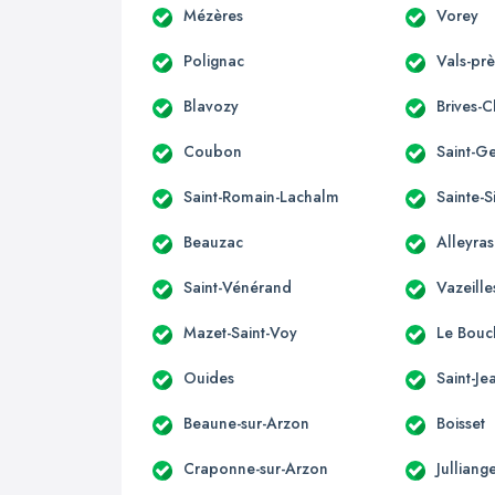
Mézères
Vorey
Polignac
Vals-prè
Blavozy
Brives-
Coubon
Saint-G
Saint-Romain-Lachalm
Sainte-
Beauzac
Alleyras
Saint-Vénérand
Vazeill
Mazet-Saint-Voy
Le Bouch
Ouides
Saint-J
Beaune-sur-Arzon
Boisset
Craponne-sur-Arzon
Julliang