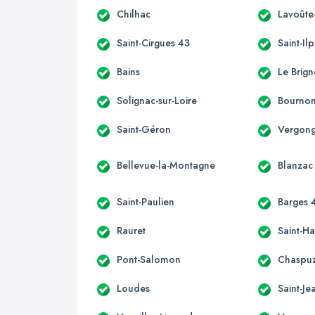
Chilhac
Lavoûte
Saint-Cirgues 43
Saint-Ilp
Bains
Le Brig
Solignac-sur-Loire
Bournonc
Saint-Géron
Vergon
Bellevue-la-Montagne
Blanzac
Saint-Paulien
Barges 
Rauret
Saint-H
Pont-Salomon
Chaspu
Loudes
Saint-J