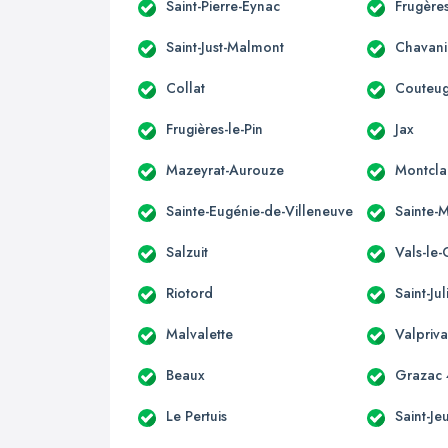
Saint-Pierre-Eynac
Frugères
Saint-Just-Malmont
Chavani
Collat
Couteu
Frugières-le-Pin
Jax
Mazeyrat-Aurouze
Montcla
Sainte-Eugénie-de-Villeneuve
Sainte-
Salzuit
Vals-le-
Riotord
Saint-Ju
Malvalette
Valpriva
Beaux
Grazac
Le Pertuis
Saint-Je