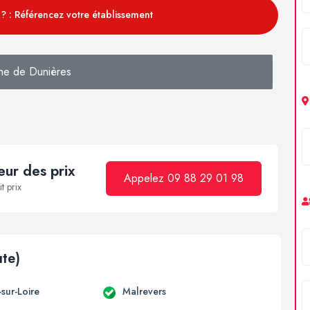
? : Référencez votre établissement
he de Dunières
ur des prix
Appelez 09 88 29 01 98
t prix
ute)
sur-Loire
Malrevers