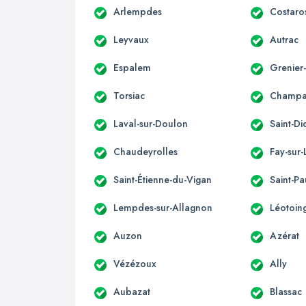
Arlempdes
Costaro
Leyvaux
Autrac
Espalem
Grenier
Torsiac
Champag
Laval-sur-Doulon
Saint-Di
Chaudeyrolles
Fay-sur-
Saint-Étienne-du-Vigan
Saint-Pa
Lempdes-sur-Allagnon
Léotoin
Auzon
Azérat
Vézézoux
Ally
Aubazat
Blassac