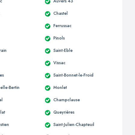
c
Auvers 43
x
Chastel
Ferrussac
Pinols
rain
Saint-Eble
Vissac
es
Saint-Bonnet-le-Froid
lle-Bertin
Monlet
al
Champclause
lat
Queyrières
stien
Saint-Julien-Chapteuil