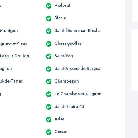
s
Vielprat
Blesle
-Montgon
Saint-Étienne-sur-Blesle
nac-le-Vieux
Chassignolles
dier-sur-Doulon
Saint-Vert
Lignon
Saint-Arcons-de-Barges
ul-de-Tartas
Chambezon
g
Le Chambon-sur-Lignon
Saint-Hilaire 43
Arlet
Cerzat