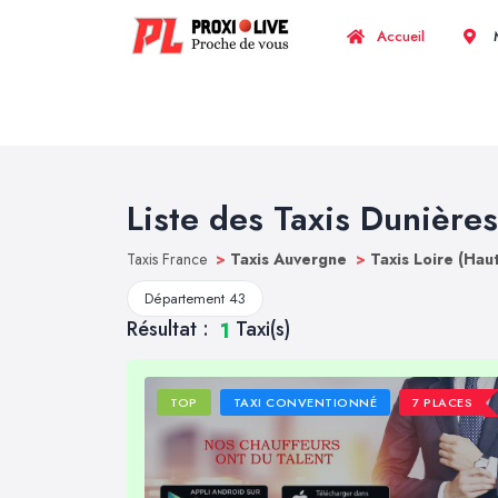
Accueil
M
Liste des Taxis Dunières
Taxis France
>
Taxis Auvergne
>
Taxis Loire (Hau
Département 43
Résultat :
Taxi(s)
1
TOP
TAXI CONVENTIONNÉ
7 PLACES