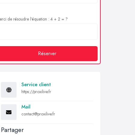
rci de résoudre l'équation : 4 + 2 = ?
Réserver
Service client
https://proxilive.fr
Mail
contact@proxilive.fr
Partager