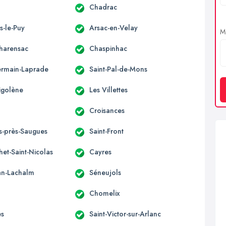
Chadrac
s-le-Puy
Arsac-en-Velay
Me
Charensac
Chaspinhac
ermain-Laprade
Saint-Pal-de-Mons
Sigolène
Les Villettes
Croisances
es-près-Saugues
Saint-Front
et-Saint-Nicolas
Cayres
ean-Lachalm
Séneujols
Chomelix
es
Saint-Victor-sur-Arlanc