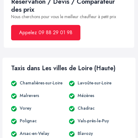
Réservation / Devis / Comparateur
des prix
Nous cherchons pour vous le meilleur chauffeur à petit prix
Appelez 09 88 29 01 98
Taxis dans Les villes de Loire (Haute)
Chamalières-sur-Loire
Lavoûte-sur-Loire
Malrevers
Mézères
Vorey
Chadrac
Polignac
Vals-près-le-Puy
Arsac-en-Velay
Blavozy