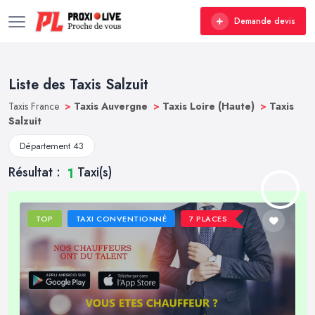
Demande devis
Liste des Taxis Salzuit
Taxis France
>
Taxis Auvergne
>
Taxis Loire (Haute)
>
Taxis
Salzuit
Département 43
Résultat :
Taxi(s)
1
TOP
TAXI CONVENTIONNÉ
7 PLACES