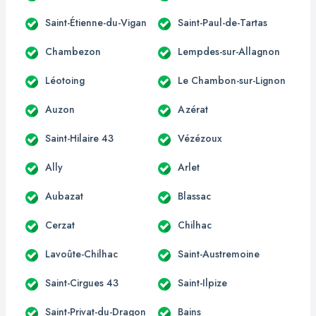
Saint-Étienne-du-Vigan
Saint-Paul-de-Tartas
Chambezon
Lempdes-sur-Allagnon
Léotoing
Le Chambon-sur-Lignon
Auzon
Azérat
Saint-Hilaire 43
Vézézoux
Ally
Arlet
Aubazat
Blassac
Cerzat
Chilhac
Lavoûte-Chilhac
Saint-Austremoine
Saint-Cirgues 43
Saint-Ilpize
Saint-Privat-du-Dragon
Bains