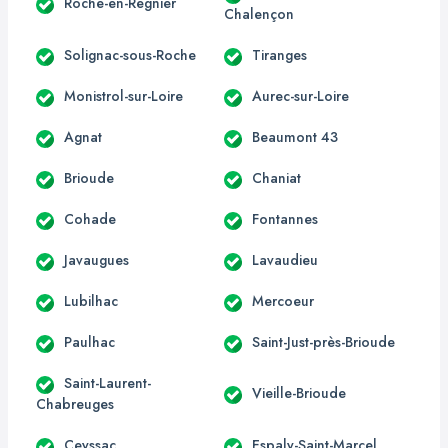
Roche-en-Régnier
Chalençon
Solignac-sous-Roche
Tiranges
Monistrol-sur-Loire
Aurec-sur-Loire
Agnat
Beaumont 43
Brioude
Chaniat
Cohade
Fontannes
Javaugues
Lavaudieu
Lubilhac
Mercoeur
Paulhac
Saint-Just-près-Brioude
Saint-Laurent-
Vieille-Brioude
Chabreuges
Ceyssac
Espaly-Saint-Marcel