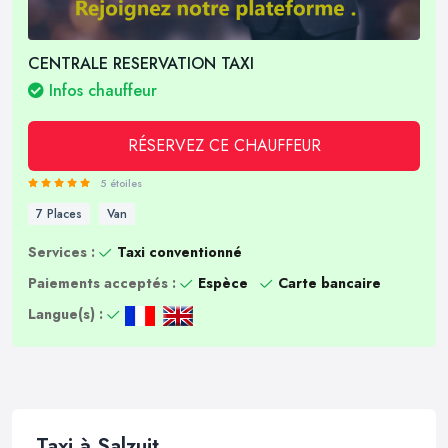
CENTRALE RESERVATION TAXI
Infos chauffeur
RÉSERVEZ CE CHAUFFEUR
5 étoiles
7 Places
Van
Services :
Taxi conventionné
Paiements acceptés :
Espèce
Carte bancaire
Langue(s) :
Taxi à Salzuit