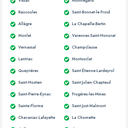
Vissac
Montregard
Raucoules
Saint-Bonnet-le-Froid
Allègre
La Chapelle-Bertin
Monlet
Varennes-Saint-Honorat
Vernassal
Champclause
Lantriac
Montusclat
Queyrières
Saint-Étienne-Lardeyrol
Saint-Hostien
Saint-Julien-Chapteuil
Saint-Pierre-Eynac
Frugères-les-Mines
Sainte-Florine
Saint-Just-Malmont
Chavaniac-Lafayette
La Chomette