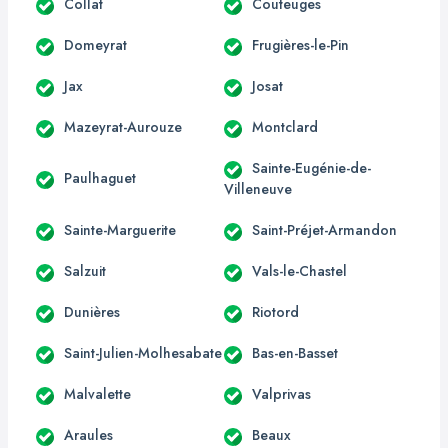
Collat
Couteuges
Domeyrat
Frugières-le-Pin
Jax
Josat
Mazeyrat-Aurouze
Montclard
Sainte-Eugénie-de-
Paulhaguet
Villeneuve
Sainte-Marguerite
Saint-Préjet-Armandon
Salzuit
Vals-le-Chastel
Dunières
Riotord
Saint-Julien-Molhesabate
Bas-en-Basset
Malvalette
Valprivas
Araules
Beaux