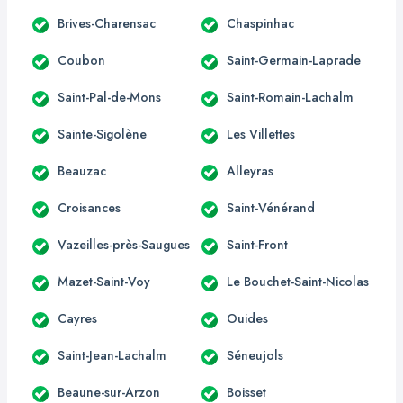
Brives-Charensac
Chaspinhac
Coubon
Saint-Germain-Laprade
Saint-Pal-de-Mons
Saint-Romain-Lachalm
Sainte-Sigolène
Les Villettes
Beauzac
Alleyras
Croisances
Saint-Vénérand
Vazeilles-près-Saugues
Saint-Front
Mazet-Saint-Voy
Le Bouchet-Saint-Nicolas
Cayres
Ouides
Saint-Jean-Lachalm
Séneujols
Beaune-sur-Arzon
Boisset