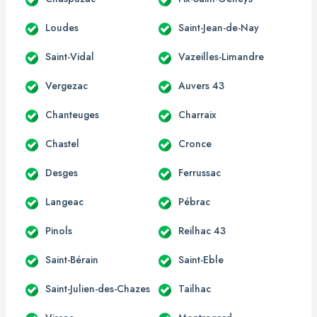
Loudes
Saint-Jean-de-Nay
Saint-Vidal
Vazeilles-Limandre
Vergezac
Auvers 43
Chanteuges
Charraix
Chastel
Cronce
Desges
Ferrussac
Langeac
Pébrac
Pinols
Reilhac 43
Saint-Bérain
Saint-Eble
Saint-Julien-des-Chazes
Tailhac