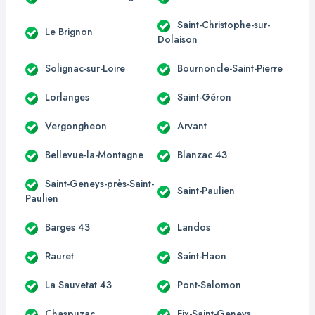
Saint-Christophe-sur-
Le Brignon
Dolaison
Solignac-sur-Loire
Bournoncle-Saint-Pierre
Lorlanges
Saint-Géron
Vergongheon
Arvant
Bellevue-la-Montagne
Blanzac 43
Saint-Geneys-près-Saint-
Saint-Paulien
Paulien
Barges 43
Landos
Rauret
Saint-Haon
La Sauvetat 43
Pont-Salomon
Chaspuzac
Fix-Saint-Geneys