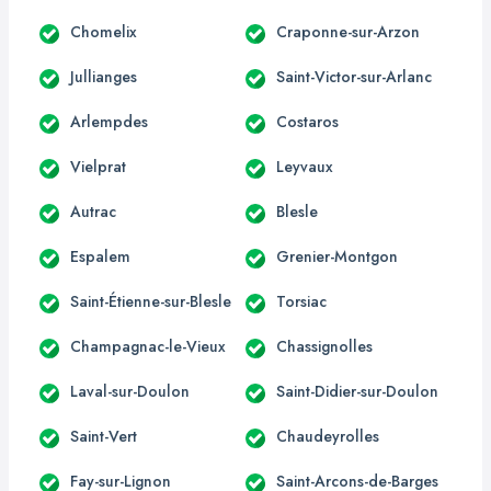
Chomelix
Craponne-sur-Arzon
Jullianges
Saint-Victor-sur-Arlanc
Arlempdes
Costaros
Vielprat
Leyvaux
Autrac
Blesle
Espalem
Grenier-Montgon
Saint-Étienne-sur-Blesle
Torsiac
Champagnac-le-Vieux
Chassignolles
Laval-sur-Doulon
Saint-Didier-sur-Doulon
Saint-Vert
Chaudeyrolles
Fay-sur-Lignon
Saint-Arcons-de-Barges