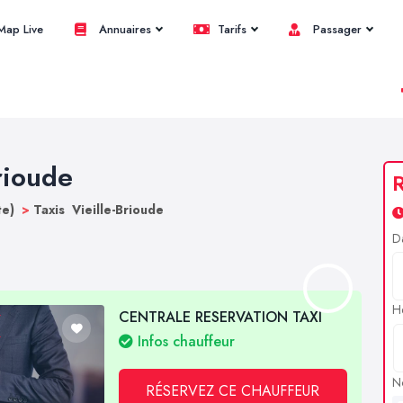
ap Live
Annuaires
Tarifs
Passager
Brioude
R
te)
>
Taxis Vieille-Brioude
D
H
CENTRALE RESERVATION TAXI
Infos chauffeur
N
RÉSERVEZ CE CHAUFFEUR