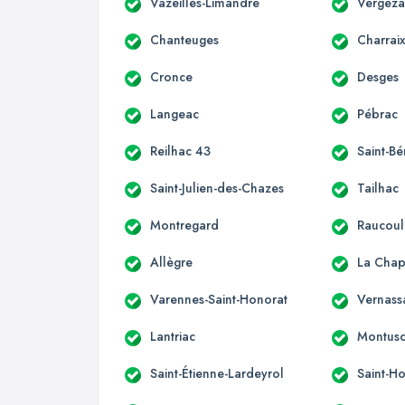
Vazeilles-Limandre
Vergeza
Chanteuges
Charrai
Cronce
Desges
Langeac
Pébrac
Reilhac 43
Saint-Bé
Saint-Julien-des-Chazes
Tailhac
Montregard
Raucoul
Allègre
La Chape
Varennes-Saint-Honorat
Vernass
Lantriac
Montusc
Saint-Étienne-Lardeyrol
Saint-Ho