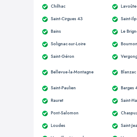
Chilhac
Lavoûte
Saint-Cirgues 43
Saint-Ilp
Bains
Le Brig
Solignac-sur-Loire
Bournonc
Saint-Géron
Vergon
Bellevue-la-Montagne
Blanzac
Saint-Paulien
Barges 
Rauret
Saint-H
Pont-Salomon
Chaspu
Loudes
Saint-J