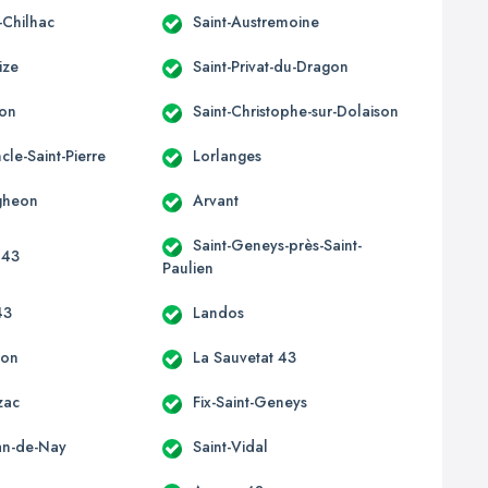
-Chilhac
Saint-Austremoine
ize
Saint-Privat-du-Dragon
non
Saint-Christophe-sur-Dolaison
le-Saint-Pierre
Lorlanges
gheon
Arvant
Saint-Geneys-près-Saint-
 43
Paulien
43
Landos
aon
La Sauvetat 43
zac
Fix-Saint-Geneys
ean-de-Nay
Saint-Vidal