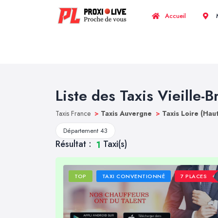
Accueil
M
Liste des Taxis Vieille-
Taxis France
>
Taxis Auvergne
>
Taxis Loire (Hau
Département 43
Résultat :
Taxi(s)
1
TOP
TAXI CONVENTIONNÉ
7 PLACES