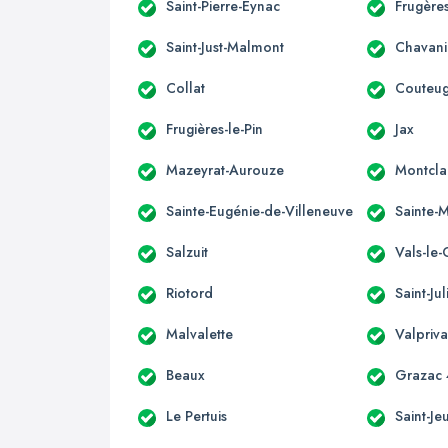
Saint-Pierre-Eynac
Frugères
Saint-Just-Malmont
Chavani
Collat
Couteu
Frugières-le-Pin
Jax
Mazeyrat-Aurouze
Montcla
Sainte-Eugénie-de-Villeneuve
Sainte-
Salzuit
Vals-le-
Riotord
Saint-Ju
Malvalette
Valpriva
Beaux
Grazac
Le Pertuis
Saint-Je