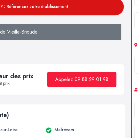
? : Référencez votre établissement
de Vieille-Brioude
ur des prix
Appelez 09 88 29 01 98
t prix
ute)
sur-Loire
Malrevers