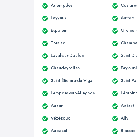
Arlempdes
Costaro
Leyvaux
Autrac
Espalem
Grenier
Torsiac
Champag
Laval-sur-Doulon
Saint-Di
Chaudeyrolles
Fay-sur-
Saint-Étienne-du-Vigan
Saint-Pa
Lempdes-sur-Allagnon
Léotoin
Auzon
Azérat
Vézézoux
Ally
Aubazat
Blassac