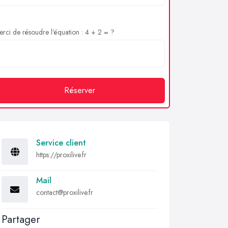
rci de résoudre l'équation : 4 + 2 = ?
Réserver
Service client
https://proxilive.fr
Mail
contact@proxilive.fr
Partager