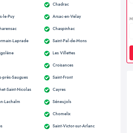
Chadrac
s-le-Puy
Arsac-en-Velay
Me
Charensac
Chaspinhac
ermain-Laprade
Saint-Pal-de-Mons
Sigolène
Les Villettes
Croisances
es-près-Saugues
Saint-Front
et-Saint-Nicolas
Cayres
ean-Lachalm
Séneujols
Chomelix
es
Saint-Victor-sur-Arlanc