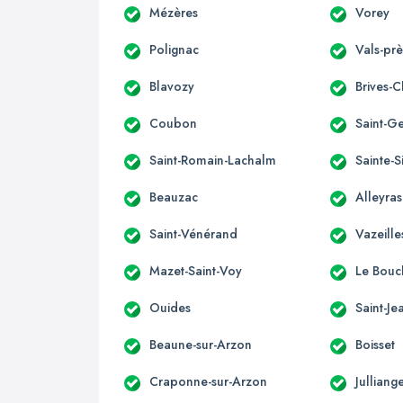
Mézères
Vorey
Polignac
Vals-prè
Blavozy
Brives-
Coubon
Saint-G
Saint-Romain-Lachalm
Sainte-
Beauzac
Alleyras
Saint-Vénérand
Vazeill
Mazet-Saint-Voy
Le Bouch
Ouides
Saint-J
Beaune-sur-Arzon
Boisset
Craponne-sur-Arzon
Julliang