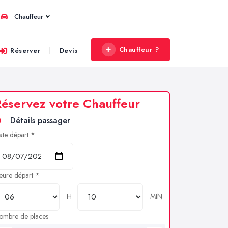
Chauffeur
Chauffeur ?
|
Réserver
Devis
éservez votre Chauffeur
Détails passager
ate départ *
eure départ *
H
MIN
ombre de places