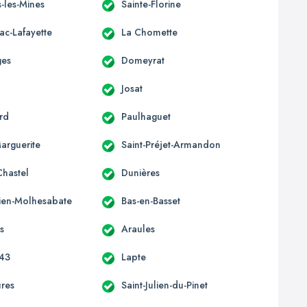
-les-Mines
Sainte-Florine
ac-Lafayette
La Chomette
ges
Domeyrat
Josat
rd
Paulhaguet
Marguerite
Saint-Préjet-Armandon
Chastel
Dunières
lien-Molhesabate
Bas-en-Basset
s
Araules
 43
Lapte
ures
Saint-Julien-du-Pinet