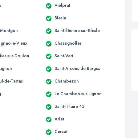
s
Vielprat
Blesle
-Montgon
Saint-Étienne-sur-Blesle
nac-le-Vieux
Chassignolles
dier-sur-Doulon
Saint-Vert
Lignon
Saint-Arcons-de-Barges
ul-de-Tartas
Chambezon
g
Le Chambon-sur-Lignon
Saint-Hilaire 43
Arlet
Cerzat