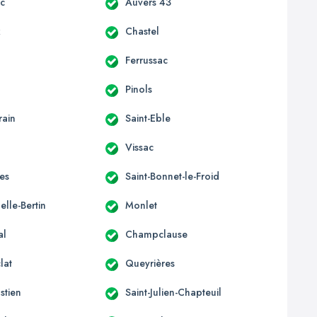
c
Auvers 43
x
Chastel
Ferrussac
Pinols
rain
Saint-Eble
Vissac
es
Saint-Bonnet-le-Froid
lle-Bertin
Monlet
al
Champclause
lat
Queyrières
stien
Saint-Julien-Chapteuil