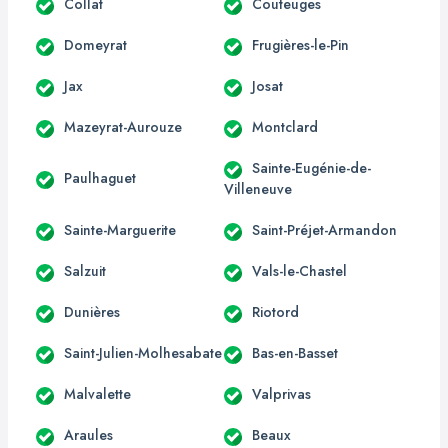
Collat
Couteuges
Domeyrat
Frugières-le-Pin
Jax
Josat
Mazeyrat-Aurouze
Montclard
Sainte-Eugénie-de-
Paulhaguet
Villeneuve
Sainte-Marguerite
Saint-Préjet-Armandon
Salzuit
Vals-le-Chastel
Dunières
Riotord
Saint-Julien-Molhesabate
Bas-en-Basset
Malvalette
Valprivas
Araules
Beaux