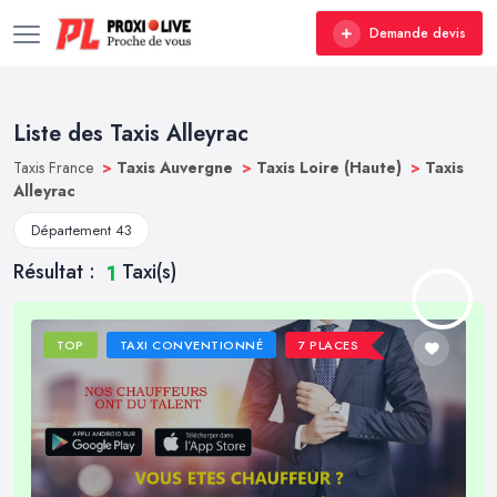
Demande devis
Liste des Taxis Alleyrac
Taxis France
>
Taxis Auvergne
>
Taxis Loire (Haute)
>
Taxis
Alleyrac
Département 43
Résultat :
Taxi(s)
1
TOP
TAXI CONVENTIONNÉ
7 PLACES