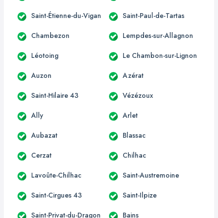
Saint-Étienne-du-Vigan
Saint-Paul-de-Tartas
Chambezon
Lempdes-sur-Allagnon
Léotoing
Le Chambon-sur-Lignon
Auzon
Azérat
Saint-Hilaire 43
Vézézoux
Ally
Arlet
Aubazat
Blassac
Cerzat
Chilhac
Lavoûte-Chilhac
Saint-Austremoine
Saint-Cirgues 43
Saint-Ilpize
Saint-Privat-du-Dragon
Bains