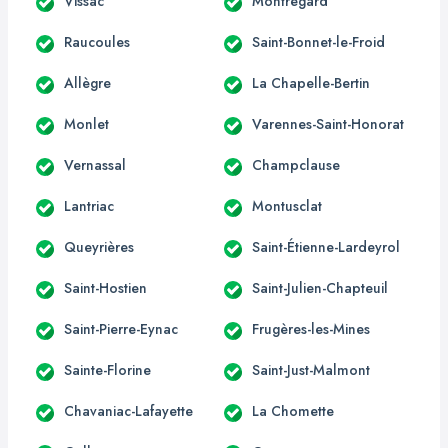
Vissac
Montregard
Raucoules
Saint-Bonnet-le-Froid
Allègre
La Chapelle-Bertin
Monlet
Varennes-Saint-Honorat
Vernassal
Champclause
Lantriac
Montusclat
Queyrières
Saint-Étienne-Lardeyrol
Saint-Hostien
Saint-Julien-Chapteuil
Saint-Pierre-Eynac
Frugères-les-Mines
Sainte-Florine
Saint-Just-Malmont
Chavaniac-Lafayette
La Chomette