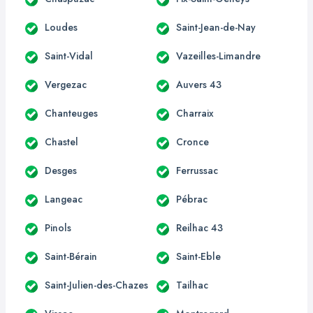
Loudes
Saint-Jean-de-Nay
Saint-Vidal
Vazeilles-Limandre
Vergezac
Auvers 43
Chanteuges
Charraix
Chastel
Cronce
Desges
Ferrussac
Langeac
Pébrac
Pinols
Reilhac 43
Saint-Bérain
Saint-Eble
Saint-Julien-des-Chazes
Tailhac