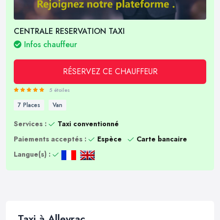
CENTRALE RESERVATION TAXI
Infos chauffeur
RÉSERVEZ CE CHAUFFEUR
5 étoiles
7 Places
Van
Services :
Taxi conventionné
Paiements acceptés :
Espèce
Carte bancaire
Langue(s) :
Taxi à Alleyrac