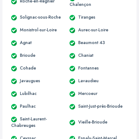
Roche-en-Régnier
Chalençon
Solignac-sous-Roche
Tiranges
Monistrol-sur-Loire
Aurec-sur-Loire
Agnat
Beaumont 43
Brioude
Chaniat
Cohade
Fontannes
Javaugues
Lavaudieu
Lubilhac
Mercoeur
Paulhac
Saint-Just-près-Brioude
Saint-Laurent-
Vieille-Brioude
Chabreuges
Ceyssac
Espaly-Saint-Marcel