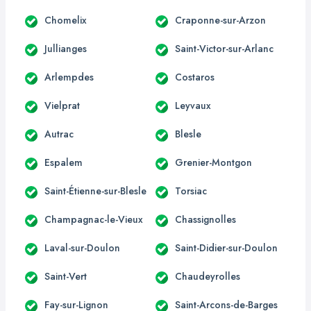
Chomelix
Craponne-sur-Arzon
Jullianges
Saint-Victor-sur-Arlanc
Arlempdes
Costaros
Vielprat
Leyvaux
Autrac
Blesle
Espalem
Grenier-Montgon
Saint-Étienne-sur-Blesle
Torsiac
Champagnac-le-Vieux
Chassignolles
Laval-sur-Doulon
Saint-Didier-sur-Doulon
Saint-Vert
Chaudeyrolles
Fay-sur-Lignon
Saint-Arcons-de-Barges