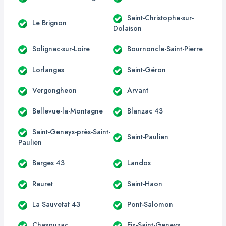
Saint-Christophe-sur-
Le Brignon
Dolaison
Solignac-sur-Loire
Bournoncle-Saint-Pierre
Lorlanges
Saint-Géron
Vergongheon
Arvant
Bellevue-la-Montagne
Blanzac 43
Saint-Geneys-près-Saint-
Saint-Paulien
Paulien
Barges 43
Landos
Rauret
Saint-Haon
La Sauvetat 43
Pont-Salomon
Chaspuzac
Fix-Saint-Geneys