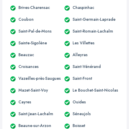
Brives-Charensac
Chaspinhac
Coubon
Saint-Germain-Laprade
Saint-Pal-de-Mons
Saint-Romain-Lachalm
Sainte-Sigolène
Les Villettes
Beauzac
Alleyras
Croisances
Saint-Vénérand
Vazeilles-près-Saugues
Saint-Front
Mazet-Saint-Voy
Le Bouchet-Saint-Nicolas
Cayres
Ouides
Saint-Jean-Lachalm
Séneujols
Beaune-sur-Arzon
Boisset