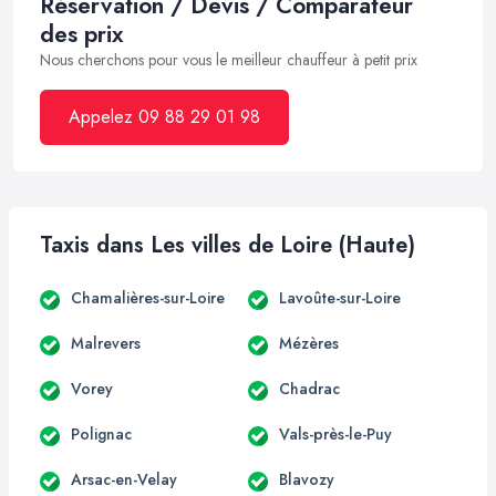
Réservation / Devis / Comparateur
des prix
Nous cherchons pour vous le meilleur chauffeur à petit prix
Appelez 09 88 29 01 98
Taxis dans Les villes de Loire (Haute)
Chamalières-sur-Loire
Lavoûte-sur-Loire
Malrevers
Mézères
Vorey
Chadrac
Polignac
Vals-près-le-Puy
Arsac-en-Velay
Blavozy