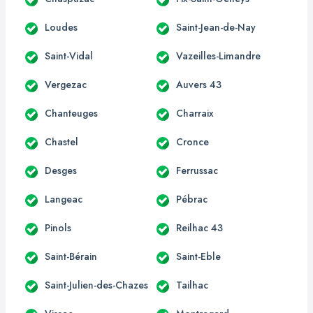
Loudes
Saint-Jean-de-Nay
Saint-Vidal
Vazeilles-Limandre
Vergezac
Auvers 43
Chanteuges
Charraix
Chastel
Cronce
Desges
Ferrussac
Langeac
Pébrac
Pinols
Reilhac 43
Saint-Bérain
Saint-Eble
Saint-Julien-des-Chazes
Tailhac