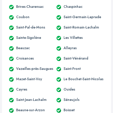
Brives-Charensac
Chaspinhac
Coubon
Saint-Germain-Laprade
Saint-Pal-de-Mons
Saint-Romain-Lachalm
Sainte-Sigolène
Les Villettes
Beauzac
Alleyras
Croisances
Saint-Vénérand
Vazeilles-près-Saugues
Saint-Front
Mazet-Saint-Voy
Le Bouchet-Saint-Nicolas
Cayres
Ouides
Saint-Jean-Lachalm
Séneujols
Beaune-sur-Arzon
Boisset