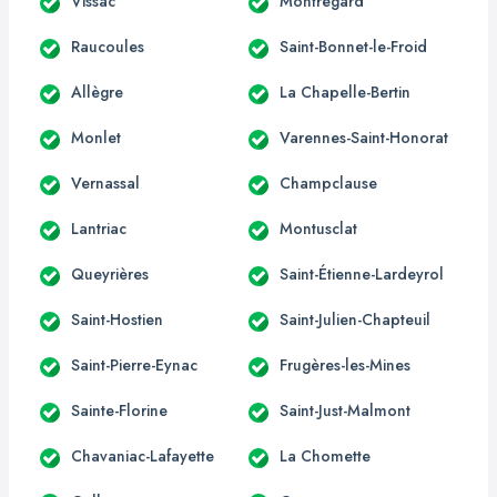
Vissac
Montregard
Raucoules
Saint-Bonnet-le-Froid
Allègre
La Chapelle-Bertin
Monlet
Varennes-Saint-Honorat
Vernassal
Champclause
Lantriac
Montusclat
Queyrières
Saint-Étienne-Lardeyrol
Saint-Hostien
Saint-Julien-Chapteuil
Saint-Pierre-Eynac
Frugères-les-Mines
Sainte-Florine
Saint-Just-Malmont
Chavaniac-Lafayette
La Chomette