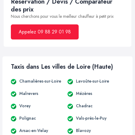
Réservation / Devis / Comparateur
des prix
Nous cherchons pour vous le meilleur chauffeur à petit prix
Appelez 09 88 29 01 98
Taxis dans Les villes de Loire (Haute)
Chamalières-sur-Loire
Lavoûte-sur-Loire
Malrevers
Mézères
Vorey
Chadrac
Polignac
Vals-près-le-Puy
Arsac-en-Velay
Blavozy