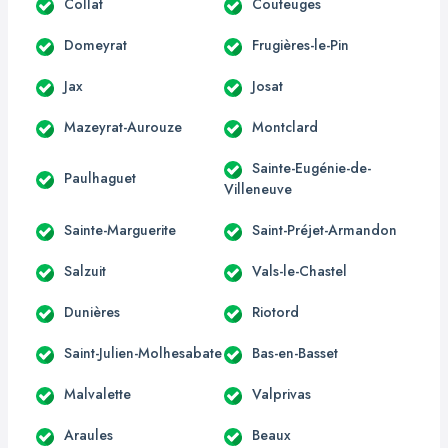
Collat
Couteuges
Domeyrat
Frugières-le-Pin
Jax
Josat
Mazeyrat-Aurouze
Montclard
Sainte-Eugénie-de-
Paulhaguet
Villeneuve
Sainte-Marguerite
Saint-Préjet-Armandon
Salzuit
Vals-le-Chastel
Dunières
Riotord
Saint-Julien-Molhesabate
Bas-en-Basset
Malvalette
Valprivas
Araules
Beaux