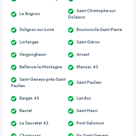
Saint-Christophe-sur-
Le Brignon
Dolaison
Solignac-sur-Loire
Bournoncle-Saint-Pierre
Lorlanges
Saint-Géron
Vergongheon
Arvant
Bellevue-la-Montagne
Blanzac 43
Saint-Geneys-près-Saint-
Saint-Paulien
Paulien
Barges 43
Landos
Rauret
Saint-Haon
La Sauvetat 43
Pont-Salomon
Chaspuzac
Fix-Saint-Geneys