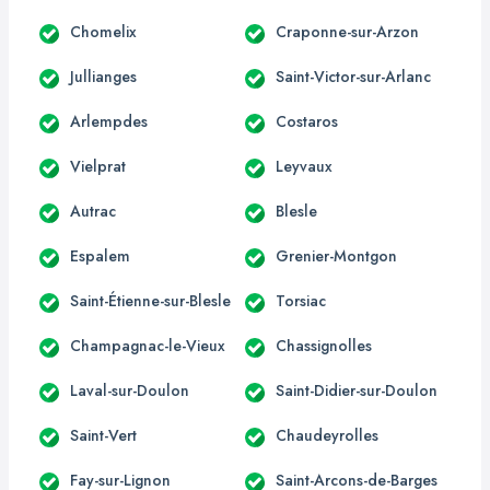
Chomelix
Craponne-sur-Arzon
Jullianges
Saint-Victor-sur-Arlanc
Arlempdes
Costaros
Vielprat
Leyvaux
Autrac
Blesle
Espalem
Grenier-Montgon
Saint-Étienne-sur-Blesle
Torsiac
Champagnac-le-Vieux
Chassignolles
Laval-sur-Doulon
Saint-Didier-sur-Doulon
Saint-Vert
Chaudeyrolles
Fay-sur-Lignon
Saint-Arcons-de-Barges