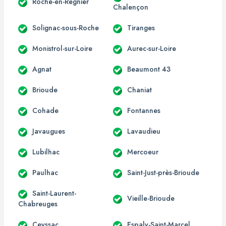
Roche-en-Régnier
Chalençon
Solignac-sous-Roche
Tiranges
Monistrol-sur-Loire
Aurec-sur-Loire
Agnat
Beaumont 43
Brioude
Chaniat
Cohade
Fontannes
Javaugues
Lavaudieu
Lubilhac
Mercoeur
Paulhac
Saint-Just-près-Brioude
Saint-Laurent-
Vieille-Brioude
Chabreuges
Ceyssac
Espaly-Saint-Marcel