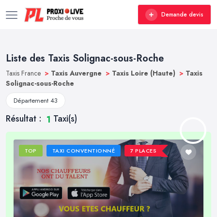
Demande devis
Liste des Taxis Solignac-sous-Roche
Taxis France
>
Taxis Auvergne
>
Taxis Loire (Haute)
>
Taxis
Solignac-sous-Roche
Département 43
Résultat :
Taxi(s)
1
TOP
TAXI CONVENTIONNÉ
7 PLACES