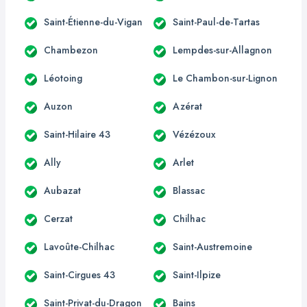
Saint-Étienne-du-Vigan
Saint-Paul-de-Tartas
Chambezon
Lempdes-sur-Allagnon
Léotoing
Le Chambon-sur-Lignon
Auzon
Azérat
Saint-Hilaire 43
Vézézoux
Ally
Arlet
Aubazat
Blassac
Cerzat
Chilhac
Lavoûte-Chilhac
Saint-Austremoine
Saint-Cirgues 43
Saint-Ilpize
Saint-Privat-du-Dragon
Bains