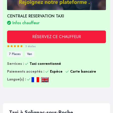
CENTRALE RESERVATION TAXI
Infos chauffeur
RÉSERVEZ CE CHAUFFEUR
5 étoiles
7 Places
Van
Services :
Taxi conventionné
Paiements acceptés :
Espèce
Carte bancaire
Langue(s) :
Taxi à Solignac-sous-Roche