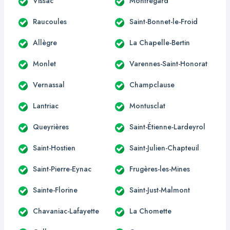
Vissac
Montregard
Raucoules
Saint-Bonnet-le-Froid
Allègre
La Chapelle-Bertin
Monlet
Varennes-Saint-Honorat
Vernassal
Champclause
Lantriac
Montusclat
Queyrières
Saint-Étienne-Lardeyrol
Saint-Hostien
Saint-Julien-Chapteuil
Saint-Pierre-Eynac
Frugères-les-Mines
Sainte-Florine
Saint-Just-Malmont
Chavaniac-Lafayette
La Chomette