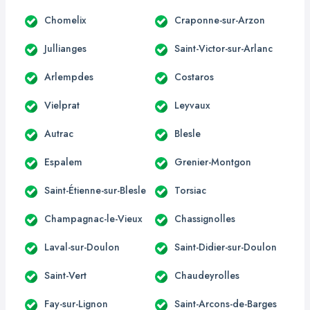
Chomelix
Craponne-sur-Arzon
Jullianges
Saint-Victor-sur-Arlanc
Arlempdes
Costaros
Vielprat
Leyvaux
Autrac
Blesle
Espalem
Grenier-Montgon
Saint-Étienne-sur-Blesle
Torsiac
Champagnac-le-Vieux
Chassignolles
Laval-sur-Doulon
Saint-Didier-sur-Doulon
Saint-Vert
Chaudeyrolles
Fay-sur-Lignon
Saint-Arcons-de-Barges