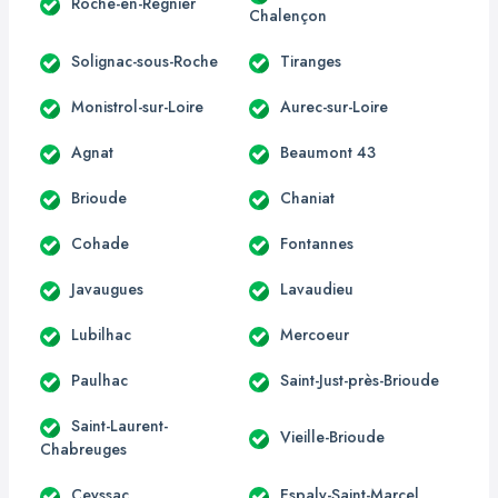
Roche-en-Régnier
Chalençon
Solignac-sous-Roche
Tiranges
Monistrol-sur-Loire
Aurec-sur-Loire
Agnat
Beaumont 43
Brioude
Chaniat
Cohade
Fontannes
Javaugues
Lavaudieu
Lubilhac
Mercoeur
Paulhac
Saint-Just-près-Brioude
Saint-Laurent-
Vieille-Brioude
Chabreuges
Ceyssac
Espaly-Saint-Marcel