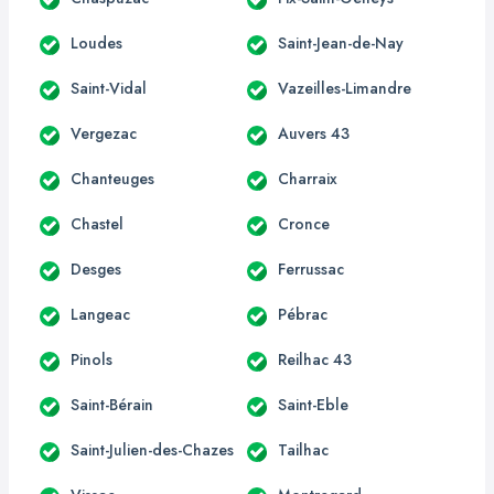
Loudes
Saint-Jean-de-Nay
Saint-Vidal
Vazeilles-Limandre
Vergezac
Auvers 43
Chanteuges
Charraix
Chastel
Cronce
Desges
Ferrussac
Langeac
Pébrac
Pinols
Reilhac 43
Saint-Bérain
Saint-Eble
Saint-Julien-des-Chazes
Tailhac