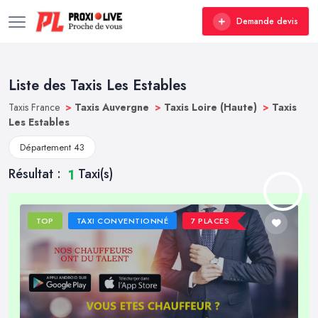
Demande devis
Liste des Taxis Les Estables
Taxis France
>
Taxis Auvergne
>
Taxis Loire (Haute)
>
Taxis
Les Estables
Département 43
Résultat :
Taxi(s)
1
TOP
TAXI CONVENTIONNÉ
7 PLACES