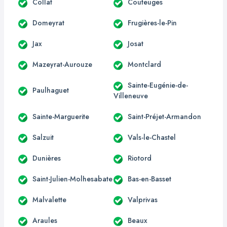
Collat
Couteuges
Domeyrat
Frugières-le-Pin
Jax
Josat
Mazeyrat-Aurouze
Montclard
Sainte-Eugénie-de-
Paulhaguet
Villeneuve
Sainte-Marguerite
Saint-Préjet-Armandon
Salzuit
Vals-le-Chastel
Dunières
Riotord
Saint-Julien-Molhesabate
Bas-en-Basset
Malvalette
Valprivas
Araules
Beaux