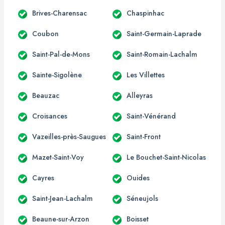
Brives-Charensac
Chaspinhac
Coubon
Saint-Germain-Laprade
Saint-Pal-de-Mons
Saint-Romain-Lachalm
Sainte-Sigolène
Les Villettes
Beauzac
Alleyras
Croisances
Saint-Vénérand
Vazeilles-près-Saugues
Saint-Front
Mazet-Saint-Voy
Le Bouchet-Saint-Nicolas
Cayres
Ouides
Saint-Jean-Lachalm
Séneujols
Beaune-sur-Arzon
Boisset