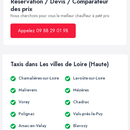
Réservation / Devis / Comparateur
des prix
Nous cherchons pour vous le meilleur chauffeur à petit prix
Appelez 09 88 29 01 98
Taxis dans Les villes de Loire (Haute)
Chamalières-sur-Loire
Lavoûte-sur-Loire
Malrevers
Mézères
Vorey
Chadrac
Polignac
Vals-près-le-Puy
Arsac-en-Velay
Blavozy