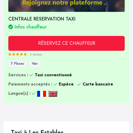
CENTRALE RESERVATION TAXI
Infos chauffeur
RÉSERVEZ CE CHAUFFEUR
5 étoiles
7 Places
Van
Services :
Taxi conventionné
Paiements acceptés :
Espèce
Carte bancaire
Langue(s) :
Taxi à Les Estables