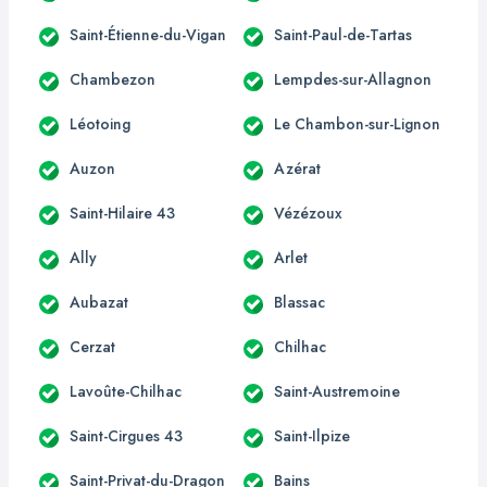
Saint-Étienne-du-Vigan
Saint-Paul-de-Tartas
Chambezon
Lempdes-sur-Allagnon
Léotoing
Le Chambon-sur-Lignon
Auzon
Azérat
Saint-Hilaire 43
Vézézoux
Ally
Arlet
Aubazat
Blassac
Cerzat
Chilhac
Lavoûte-Chilhac
Saint-Austremoine
Saint-Cirgues 43
Saint-Ilpize
Saint-Privat-du-Dragon
Bains