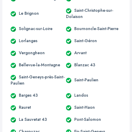
Saint-Christophe-sur-
Le Brignon
Dolaison
Solignac-sur-Loire
Bournoncle-Saint-Pierre
Lorlanges
Saint-Géron
Vergongheon
Arvant
Bellevue-la-Montagne
Blanzac 43
Saint-Geneys-près-Saint-
Saint-Paulien
Paulien
Barges 43
Landos
Rauret
Saint-Haon
La Sauvetat 43
Pont-Salomon
Chaspuzac
Fix-Saint-Geneys