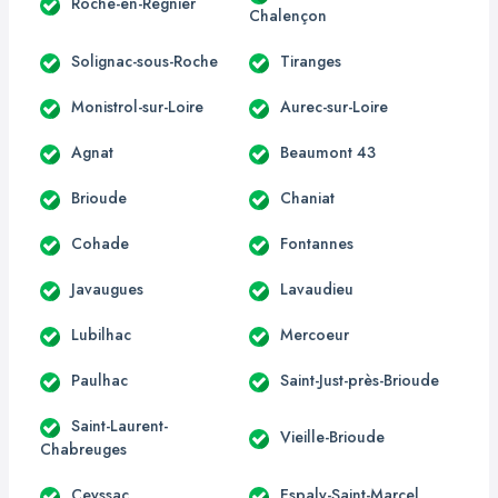
Roche-en-Régnier
Chalençon
Solignac-sous-Roche
Tiranges
Monistrol-sur-Loire
Aurec-sur-Loire
Agnat
Beaumont 43
Brioude
Chaniat
Cohade
Fontannes
Javaugues
Lavaudieu
Lubilhac
Mercoeur
Paulhac
Saint-Just-près-Brioude
Saint-Laurent-
Vieille-Brioude
Chabreuges
Ceyssac
Espaly-Saint-Marcel