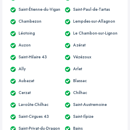
Saint-Étienne-du-Vigan
Saint-Paul-de-Tartas
Chambezon
Lempdes-sur-Allagnon
Léotoing
Le Chambon-sur-Lignon
Auzon
Azérat
Saint-Hilaire 43
Vézézoux
Ally
Arlet
Aubazat
Blassac
Cerzat
Chilhac
Lavoûte-Chilhac
Saint-Austremoine
Saint-Cirgues 43
Saint-Ilpize
Saint-Privat-du-Dragon
Bains