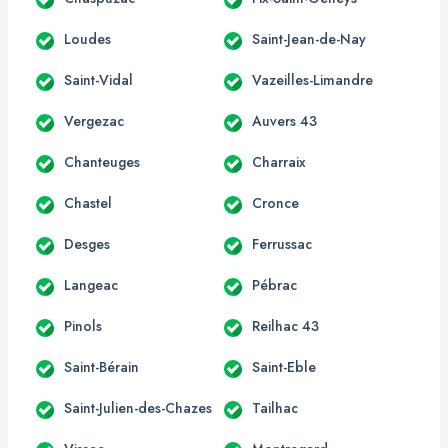
Loudes
Saint-Jean-de-Nay
Saint-Vidal
Vazeilles-Limandre
Vergezac
Auvers 43
Chanteuges
Charraix
Chastel
Cronce
Desges
Ferrussac
Langeac
Pébrac
Pinols
Reilhac 43
Saint-Bérain
Saint-Eble
Saint-Julien-des-Chazes
Tailhac