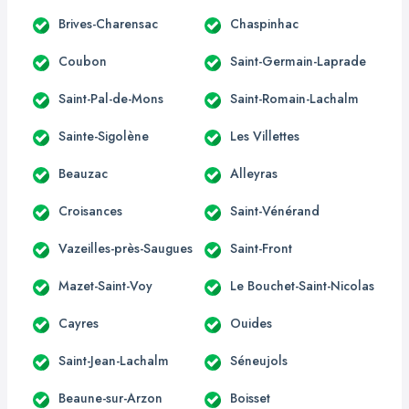
Brives-Charensac
Chaspinhac
Coubon
Saint-Germain-Laprade
Saint-Pal-de-Mons
Saint-Romain-Lachalm
Sainte-Sigolène
Les Villettes
Beauzac
Alleyras
Croisances
Saint-Vénérand
Vazeilles-près-Saugues
Saint-Front
Mazet-Saint-Voy
Le Bouchet-Saint-Nicolas
Cayres
Ouides
Saint-Jean-Lachalm
Séneujols
Beaune-sur-Arzon
Boisset