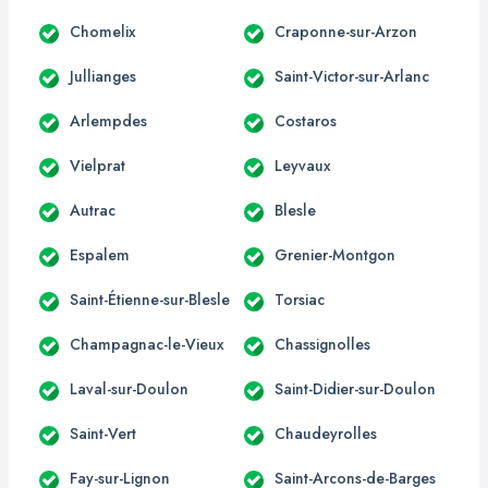
Chomelix
Craponne-sur-Arzon
Jullianges
Saint-Victor-sur-Arlanc
Arlempdes
Costaros
Vielprat
Leyvaux
Autrac
Blesle
Espalem
Grenier-Montgon
Saint-Étienne-sur-Blesle
Torsiac
Champagnac-le-Vieux
Chassignolles
Laval-sur-Doulon
Saint-Didier-sur-Doulon
Saint-Vert
Chaudeyrolles
Fay-sur-Lignon
Saint-Arcons-de-Barges