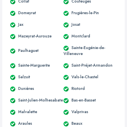
Collat
Couteuges
Domeyrat
Frugières-le-Pin
Jax
Josat
Mazeyrat-Aurouze
Montclard
Sainte-Eugénie-de-
Paulhaguet
Villeneuve
Sainte-Marguerite
Saint-Préjet-Armandon
Salzuit
Vals-le-Chastel
Dunières
Riotord
Saint-Julien-Molhesabate
Bas-en-Basset
Malvalette
Valprivas
Araules
Beaux