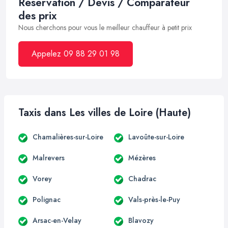
Réservation / Devis / Comparateur
des prix
Nous cherchons pour vous le meilleur chauffeur à petit prix
Appelez 09 88 29 01 98
Taxis dans Les villes de Loire (Haute)
Chamalières-sur-Loire
Lavoûte-sur-Loire
Malrevers
Mézères
Vorey
Chadrac
Polignac
Vals-près-le-Puy
Arsac-en-Velay
Blavozy