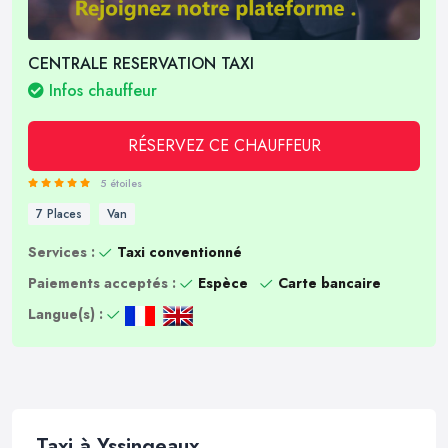
CENTRALE RESERVATION TAXI
Infos chauffeur
RÉSERVEZ CE CHAUFFEUR
5 étoiles
7 Places
Van
Services :
Taxi conventionné
Paiements acceptés :
Espèce
Carte bancaire
Langue(s) :
Taxi à Yssingeaux