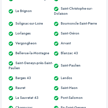
Saint-Christophe-sur-
Le Brignon
Dolaison
Solignac-sur-Loire
Bournoncle-Saint-Pierre
Lorlanges
Saint-Géron
Vergongheon
Arvant
Bellevue-la-Montagne
Blanzac 43
Saint-Geneys-près-Saint-
Saint-Paulien
Paulien
Barges 43
Landos
Rauret
Saint-Haon
La Sauvetat 43
Pont-Salomon
Chaspuzac
Fix-Saint-Geneys