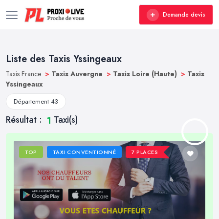
Demande devis
Liste des Taxis Yssingeaux
Taxis France
>
Taxis Auvergne
>
Taxis Loire (Haute)
>
Taxis
Yssingeaux
Département 43
Résultat :
Taxi(s)
1
TOP
TAXI CONVENTIONNÉ
7 PLACES