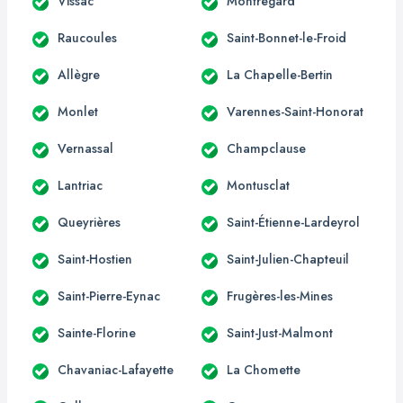
Vissac
Montregard
Raucoules
Saint-Bonnet-le-Froid
Allègre
La Chapelle-Bertin
Monlet
Varennes-Saint-Honorat
Vernassal
Champclause
Lantriac
Montusclat
Queyrières
Saint-Étienne-Lardeyrol
Saint-Hostien
Saint-Julien-Chapteuil
Saint-Pierre-Eynac
Frugères-les-Mines
Sainte-Florine
Saint-Just-Malmont
Chavaniac-Lafayette
La Chomette