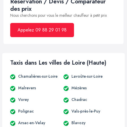
Réservation / Devis / Comparateur
des prix
Nous cherchons pour vous le meilleur chauffeur à petit prix
Appelez 09 88 29 01 98
Taxis dans Les villes de Loire (Haute)
Chamalières-sur-Loire
Lavoûte-sur-Loire
Malrevers
Mézères
Vorey
Chadrac
Polignac
Vals-près-le-Puy
Arsac-en-Velay
Blavozy