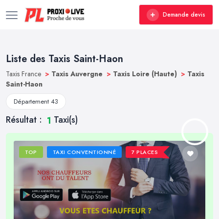
Demande devis
Liste des Taxis Saint-Haon
Taxis France
>
Taxis Auvergne
>
Taxis Loire (Haute)
>
Taxis
Saint-Haon
Département 43
Résultat :
Taxi(s)
1
TOP
TAXI CONVENTIONNÉ
7 PLACES