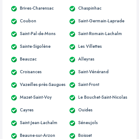
Brives-Charensac
Chaspinhac
Coubon
Saint-Germain-Laprade
Saint-Pal-de-Mons
Saint-Romain-Lachalm
Sainte-Sigolène
Les Villettes
Beauzac
Alleyras
Croisances
Saint-Vénérand
Vazeilles-près-Saugues
Saint-Front
Mazet-Saint-Voy
Le Bouchet-Saint-Nicolas
Cayres
Ouides
Saint-Jean-Lachalm
Séneujols
Beaune-sur-Arzon
Boisset