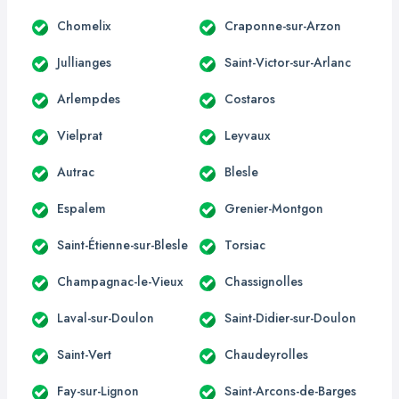
Chomelix
Craponne-sur-Arzon
Jullianges
Saint-Victor-sur-Arlanc
Arlempdes
Costaros
Vielprat
Leyvaux
Autrac
Blesle
Espalem
Grenier-Montgon
Saint-Étienne-sur-Blesle
Torsiac
Champagnac-le-Vieux
Chassignolles
Laval-sur-Doulon
Saint-Didier-sur-Doulon
Saint-Vert
Chaudeyrolles
Fay-sur-Lignon
Saint-Arcons-de-Barges