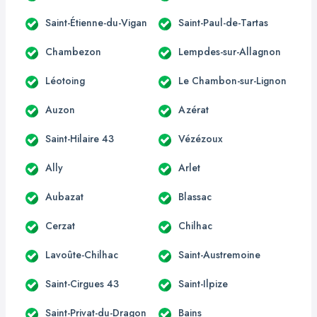
Saint-Étienne-du-Vigan
Saint-Paul-de-Tartas
Chambezon
Lempdes-sur-Allagnon
Léotoing
Le Chambon-sur-Lignon
Auzon
Azérat
Saint-Hilaire 43
Vézézoux
Ally
Arlet
Aubazat
Blassac
Cerzat
Chilhac
Lavoûte-Chilhac
Saint-Austremoine
Saint-Cirgues 43
Saint-Ilpize
Saint-Privat-du-Dragon
Bains