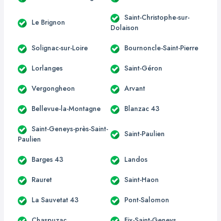
Saint-Christophe-sur-
Le Brignon
Dolaison
Solignac-sur-Loire
Bournoncle-Saint-Pierre
Lorlanges
Saint-Géron
Vergongheon
Arvant
Bellevue-la-Montagne
Blanzac 43
Saint-Geneys-près-Saint-
Saint-Paulien
Paulien
Barges 43
Landos
Rauret
Saint-Haon
La Sauvetat 43
Pont-Salomon
Chaspuzac
Fix-Saint-Geneys