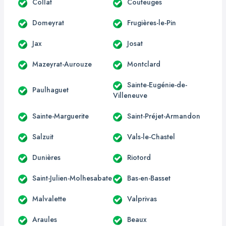
Collat
Couteuges
Domeyrat
Frugières-le-Pin
Jax
Josat
Mazeyrat-Aurouze
Montclard
Sainte-Eugénie-de-
Paulhaguet
Villeneuve
Sainte-Marguerite
Saint-Préjet-Armandon
Salzuit
Vals-le-Chastel
Dunières
Riotord
Saint-Julien-Molhesabate
Bas-en-Basset
Malvalette
Valprivas
Araules
Beaux