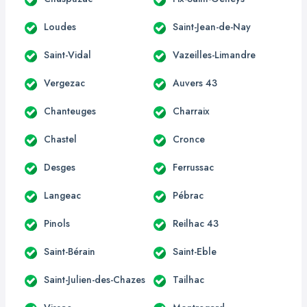
Loudes
Saint-Jean-de-Nay
Saint-Vidal
Vazeilles-Limandre
Vergezac
Auvers 43
Chanteuges
Charraix
Chastel
Cronce
Desges
Ferrussac
Langeac
Pébrac
Pinols
Reilhac 43
Saint-Bérain
Saint-Eble
Saint-Julien-des-Chazes
Tailhac