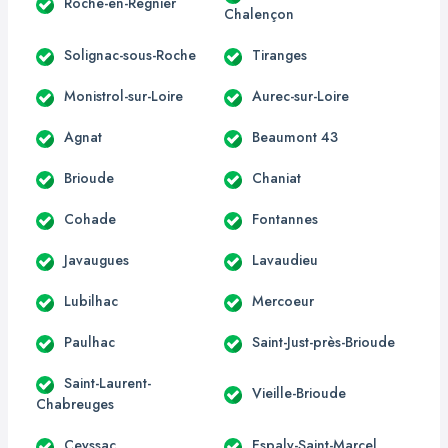
Roche-en-Régnier
Chalençon
Solignac-sous-Roche
Tiranges
Monistrol-sur-Loire
Aurec-sur-Loire
Agnat
Beaumont 43
Brioude
Chaniat
Cohade
Fontannes
Javaugues
Lavaudieu
Lubilhac
Mercoeur
Paulhac
Saint-Just-près-Brioude
Saint-Laurent-
Vieille-Brioude
Chabreuges
Ceyssac
Espaly-Saint-Marcel