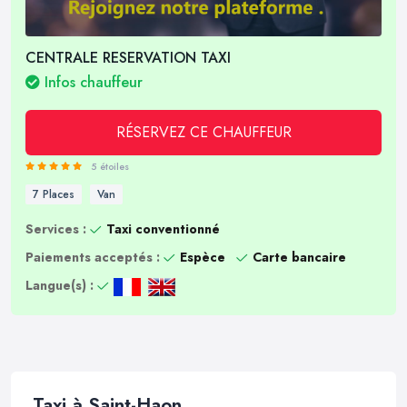
CENTRALE RESERVATION TAXI
Infos chauffeur
RÉSERVEZ CE CHAUFFEUR
5 étoiles
7 Places
Van
Services :
Taxi conventionné
Paiements acceptés :
Espèce
Carte bancaire
Langue(s) :
Taxi à Saint-Haon