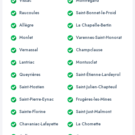
Vissac
Montregard
Raucoules
Saint-Bonnet-le-Froid
Allègre
La Chapelle-Bertin
Monlet
Varennes-Saint-Honorat
Vernassal
Champclause
Lantriac
Montusclat
Queyrières
Saint-Étienne-Lardeyrol
Saint-Hostien
Saint-Julien-Chapteuil
Saint-Pierre-Eynac
Frugères-les-Mines
Sainte-Florine
Saint-Just-Malmont
Chavaniac-Lafayette
La Chomette