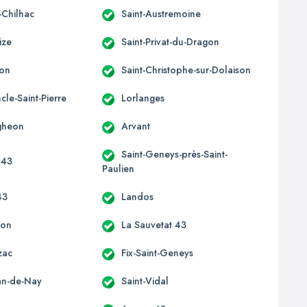
-Chilhac
Saint-Austremoine
ize
Saint-Privat-du-Dragon
non
Saint-Christophe-sur-Dolaison
le-Saint-Pierre
Lorlanges
gheon
Arvant
Saint-Geneys-près-Saint-
 43
Paulien
43
Landos
aon
La Sauvetat 43
zac
Fix-Saint-Geneys
ean-de-Nay
Saint-Vidal