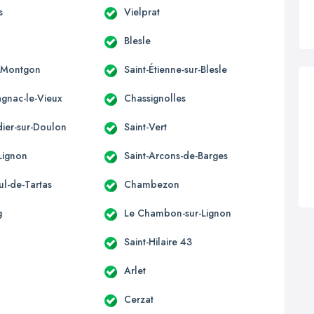
s
Vielprat
Blesle
-Montgon
Saint-Étienne-sur-Blesle
nac-le-Vieux
Chassignolles
dier-sur-Doulon
Saint-Vert
Lignon
Saint-Arcons-de-Barges
ul-de-Tartas
Chambezon
g
Le Chambon-sur-Lignon
Saint-Hilaire 43
Arlet
Cerzat