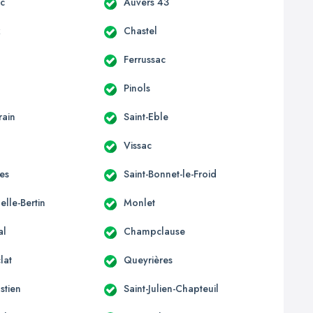
c
Auvers 43
x
Chastel
Ferrussac
Pinols
rain
Saint-Eble
Vissac
es
Saint-Bonnet-le-Froid
lle-Bertin
Monlet
al
Champclause
lat
Queyrières
stien
Saint-Julien-Chapteuil