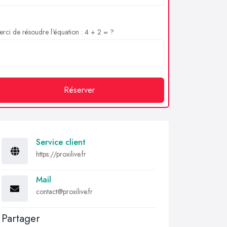
rci de résoudre l'équation : 4 + 2 = ?
Réserver
Service client
https://proxilive.fr
Mail
contact@proxilive.fr
Partager