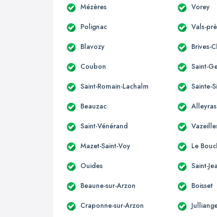
Mézères
Vorey
Polignac
Vals-prè
Blavozy
Brives-
Coubon
Saint-G
Saint-Romain-Lachalm
Sainte-
Beauzac
Alleyras
Saint-Vénérand
Vazeill
Mazet-Saint-Voy
Le Bouch
Ouides
Saint-J
Beaune-sur-Arzon
Boisset
Craponne-sur-Arzon
Julliang