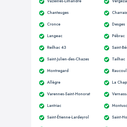
Vazeilles-Limandre
Vergeza
Chanteuges
Charrai
Cronce
Desges
Langeac
Pébrac
Reilhac 43
Saint-Bé
Saint-Julien-des-Chazes
Tailhac
Montregard
Raucoul
Allègre
La Chape
Varennes-Saint-Honorat
Vernass
Lantriac
Montusc
Saint-Étienne-Lardeyrol
Saint-Ho