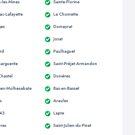
-les-Mines
Sainte-Florine
ac-Lafayette
La Chomette
ges
Domeyrat
Josat
rd
Paulhaguet
Marguerite
Saint-Préjet-Armandon
Chastel
Dunières
lien-Molhesabate
Bas-en-Basset
s
Araules
 43
Lapte
ures
Saint-Julien-du-Pinet