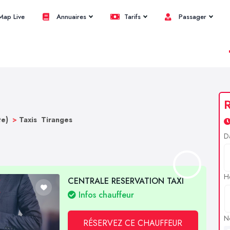
ap Live
Annuaires
Tarifs
Passager
R
te)
>
Taxis Tiranges
D
H
CENTRALE RESERVATION TAXI
Infos chauffeur
N
RÉSERVEZ CE CHAUFFEUR