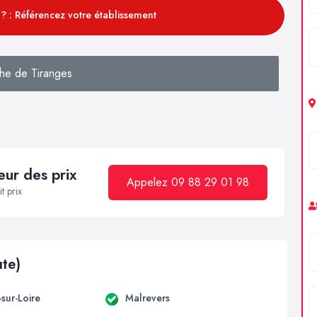
? : Référencez votre établissement
he de Tiranges
ur des prix
Appelez 09 88 29 01 98
t prix
ute)
sur-Loire
Malrevers