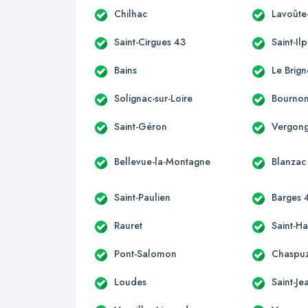
Chilhac
Lavoûte
Saint-Cirgues 43
Saint-Ilp
Bains
Le Brig
Solignac-sur-Loire
Bournonc
Saint-Géron
Vergon
Bellevue-la-Montagne
Blanzac
Saint-Paulien
Barges 
Rauret
Saint-H
Pont-Salomon
Chaspu
Loudes
Saint-J