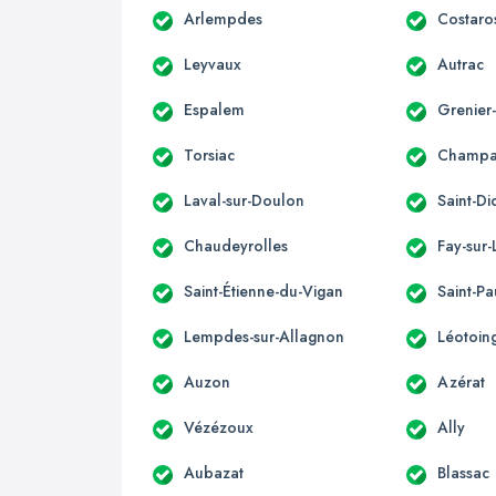
Arlempdes
Costaro
Leyvaux
Autrac
Espalem
Grenier
Torsiac
Champag
Laval-sur-Doulon
Saint-Di
Chaudeyrolles
Fay-sur-
Saint-Étienne-du-Vigan
Saint-Pa
Lempdes-sur-Allagnon
Léotoin
Auzon
Azérat
Vézézoux
Ally
Aubazat
Blassac