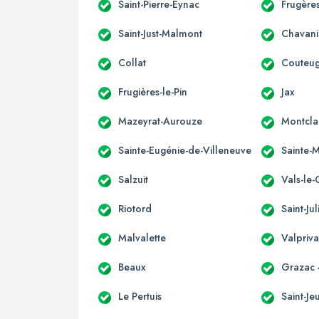
Saint-Pierre-Eynac
Frugères
Saint-Just-Malmont
Chavani
Collat
Couteu
Frugières-le-Pin
Jax
Mazeyrat-Aurouze
Montcla
Sainte-Eugénie-de-Villeneuve
Sainte-
Salzuit
Vals-le-
Riotord
Saint-Ju
Malvalette
Valpriva
Beaux
Grazac
Le Pertuis
Saint-Je