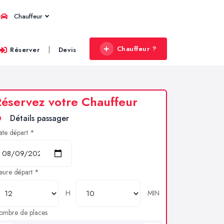
Chauffeur
Chauffeur ?
|
Réserver
Devis
éservez votre Chauffeur
Détails passager
ate départ *
eure départ *
H
MIN
ombre de places