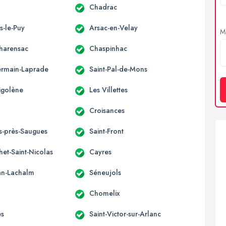
Chadrac
s-le-Puy
Arsac-en-Velay
Me
Charensac
Chaspinhac
ermain-Laprade
Saint-Pal-de-Mons
Sigolène
Les Villettes
Croisances
es-près-Saugues
Saint-Front
et-Saint-Nicolas
Cayres
ean-Lachalm
Séneujols
Chomelix
es
Saint-Victor-sur-Arlanc