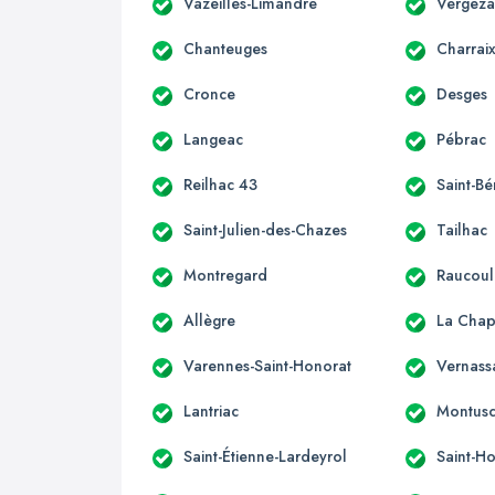
Vazeilles-Limandre
Vergeza
Chanteuges
Charrai
Cronce
Desges
Langeac
Pébrac
Reilhac 43
Saint-Bé
Saint-Julien-des-Chazes
Tailhac
Montregard
Raucoul
Allègre
La Chape
Varennes-Saint-Honorat
Vernass
Lantriac
Montusc
Saint-Étienne-Lardeyrol
Saint-Ho