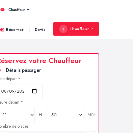
Chauffeur
Chauffeur ?
|
Réserver
Devis
éservez votre Chauffeur
Détails passager
ate départ *
eure départ *
H
MIN
ombre de places