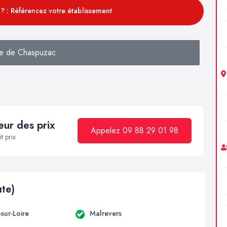
? : Référencez votre établissement
e de Chaspuzac
ur des prix
Appelez 09 88 29 01 98
t prix
ute)
sur-Loire
Malrevers