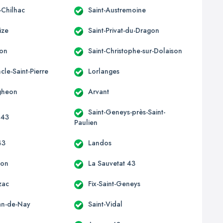
-Chilhac
Saint-Austremoine
ize
Saint-Privat-du-Dragon
non
Saint-Christophe-sur-Dolaison
le-Saint-Pierre
Lorlanges
gheon
Arvant
Saint-Geneys-près-Saint-
 43
Paulien
43
Landos
aon
La Sauvetat 43
zac
Fix-Saint-Geneys
ean-de-Nay
Saint-Vidal