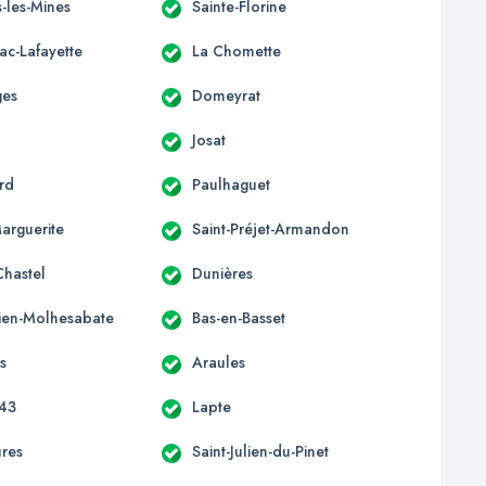
-les-Mines
Sainte-Florine
ac-Lafayette
La Chomette
ges
Domeyrat
Josat
rd
Paulhaguet
Marguerite
Saint-Préjet-Armandon
Chastel
Dunières
lien-Molhesabate
Bas-en-Basset
s
Araules
 43
Lapte
ures
Saint-Julien-du-Pinet