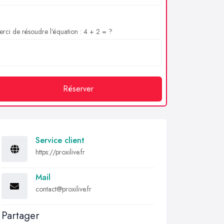
rci de résoudre l'équation : 4 + 2 = ?
Réserver
Service client
https://proxilive.fr
Mail
contact@proxilive.fr
Partager