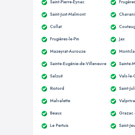
Saint-Pierre-Eynac
Frugères
Saint-Just-Malmont
Chavani
Collat
Couteu
Frugières-le-Pin
Jax
Mazeyrat-Aurouze
Montcla
Sainte-Eugénie-de-Villeneuve
Sainte-
Salzuit
Vals-le-
Riotord
Saint-Ju
Malvalette
Valpriva
Beaux
Grazac
Le Pertuis
Saint-Je