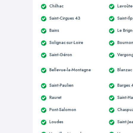
Chilhac
Lavoûte
Saint-Cirgues 43
Saint-Ilp
Bains
Le Brig
Solignac-sur-Loire
Bournonc
Saint-Géron
Vergon
Bellevue-la-Montagne
Blanzac
Saint-Paulien
Barges 
Rauret
Saint-H
Pont-Salomon
Chaspu
Loudes
Saint-J