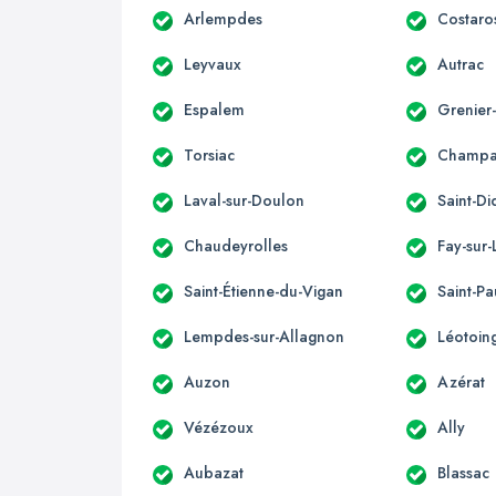
Arlempdes
Costaro
Leyvaux
Autrac
Espalem
Grenier
Torsiac
Champag
Laval-sur-Doulon
Saint-Di
Chaudeyrolles
Fay-sur-
Saint-Étienne-du-Vigan
Saint-Pa
Lempdes-sur-Allagnon
Léotoin
Auzon
Azérat
Vézézoux
Ally
Aubazat
Blassac