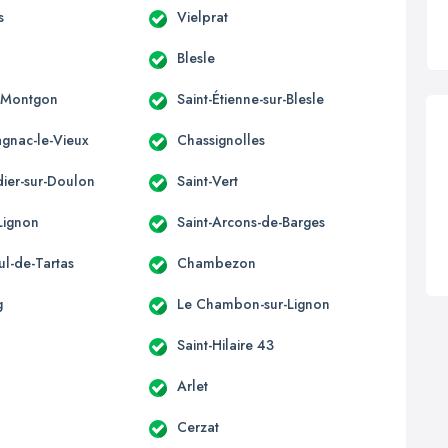
s
Vielprat
Blesle
-Montgon
Saint-Étienne-sur-Blesle
nac-le-Vieux
Chassignolles
dier-sur-Doulon
Saint-Vert
Lignon
Saint-Arcons-de-Barges
ul-de-Tartas
Chambezon
g
Le Chambon-sur-Lignon
Saint-Hilaire 43
Arlet
Cerzat