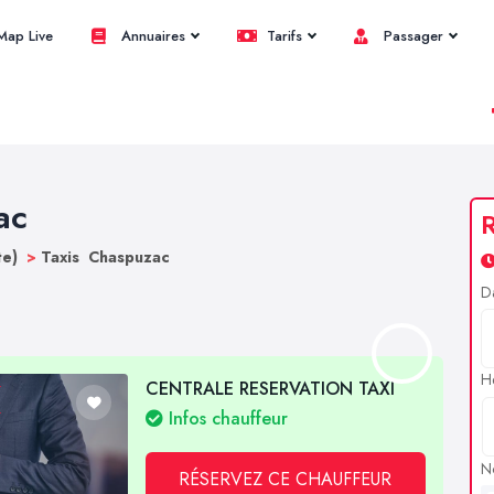
ap Live
Annuaires
Tarifs
Passager
ac
R
te)
>
Taxis Chaspuzac
D
H
CENTRALE RESERVATION TAXI
Infos chauffeur
N
RÉSERVEZ CE CHAUFFEUR