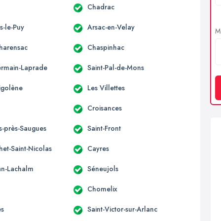
Chadrac
s-le-Puy
Arsac-en-Velay
Me
Charensac
Chaspinhac
ermain-Laprade
Saint-Pal-de-Mons
Sigolène
Les Villettes
Croisances
es-près-Saugues
Saint-Front
et-Saint-Nicolas
Cayres
ean-Lachalm
Séneujols
Chomelix
es
Saint-Victor-sur-Arlanc