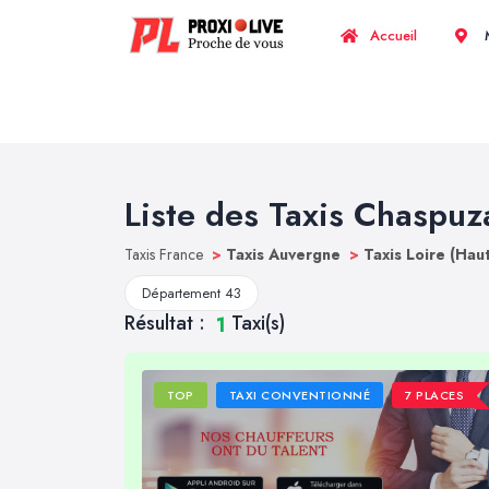
Accueil
M
Liste des Taxis Chaspuz
Taxis France
>
Taxis Auvergne
>
Taxis Loire (Hau
Département 43
Résultat :
Taxi(s)
1
TOP
TAXI CONVENTIONNÉ
7 PLACES