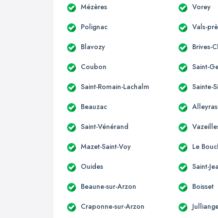
Mézères
Vorey
Polignac
Vals-prè
Blavozy
Brives-
Coubon
Saint-G
Saint-Romain-Lachalm
Sainte-
Beauzac
Alleyras
Saint-Vénérand
Vazeill
Mazet-Saint-Voy
Le Bouch
Ouides
Saint-J
Beaune-sur-Arzon
Boisset
Craponne-sur-Arzon
Julliang