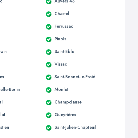
c
Auvers 43
x
Chastel
Ferrussac
Pinols
rain
Saint-Eble
Vissac
es
Saint-Bonnet-le-Froid
lle-Bertin
Monlet
al
Champclause
lat
Queyrières
stien
Saint-Julien-Chapteuil