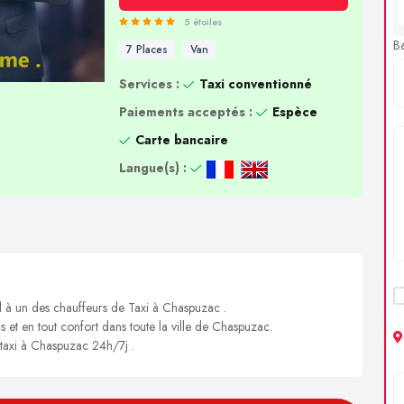
5 étoiles
B
7 Places
Van
Services :
Taxi conventionné
Paiements acceptés :
Espèce
Carte bancaire
Langue(s) :
l à un des chauffeurs de Taxi à Chaspuzac .
s et en tout confort dans toute la ville de Chaspuzac.
 taxi à Chaspuzac 24h/7j .