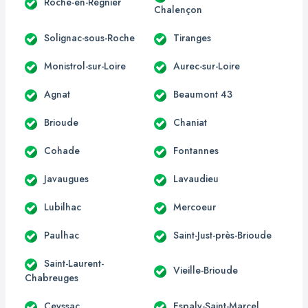
Roche-en-Régnier
Chalençon
Solignac-sous-Roche
Tiranges
Monistrol-sur-Loire
Aurec-sur-Loire
Agnat
Beaumont 43
Brioude
Chaniat
Cohade
Fontannes
Javaugues
Lavaudieu
Lubilhac
Mercoeur
Paulhac
Saint-Just-près-Brioude
Saint-Laurent-
Vieille-Brioude
Chabreuges
Ceyssac
Espaly-Saint-Marcel