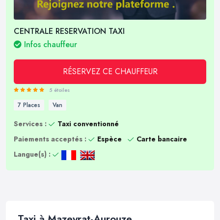
CENTRALE RESERVATION TAXI
Infos chauffeur
RÉSERVEZ CE CHAUFFEUR
5 étoiles
7 Places
Van
Services :
Taxi conventionné
Paiements acceptés :
Espèce
Carte bancaire
Langue(s) :
Taxi à Mazeyrat-Aurouze