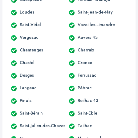
Loudes
Saint-Jean-de-Nay
Saint-Vidal
Vazeilles-Limandre
Vergezac
Auvers 43
Chanteuges
Charraix
Chastel
Cronce
Desges
Ferrussac
Langeac
Pébrac
Pinols
Reilhac 43
Saint-Bérain
Saint-Eble
Saint-Julien-des-Chazes
Tailhac