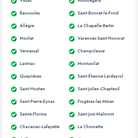
Vissac
Montregard
Raucoules
Saint-Bonnet-le-Froid
Allègre
La Chapelle-Bertin
Monlet
Varennes-Saint-Honorat
Vernassal
Champclause
Lantriac
Montusclat
Queyrières
Saint-Étienne-Lardeyrol
Saint-Hostien
Saint-Julien-Chapteuil
Saint-Pierre-Eynac
Frugères-les-Mines
Sainte-Florine
Saint-Just-Malmont
Chavaniac-Lafayette
La Chomette