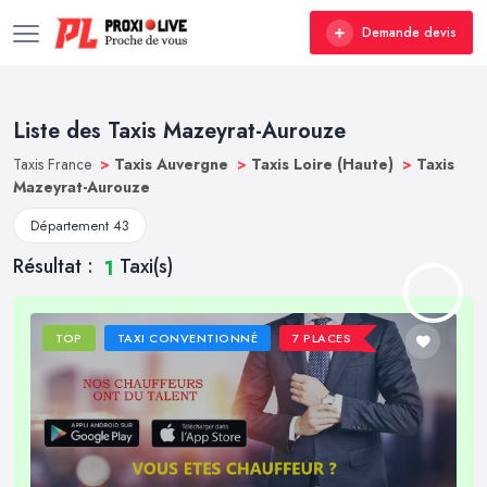
Demande devis
Liste des Taxis Mazeyrat-Aurouze
Taxis France
>
Taxis Auvergne
>
Taxis Loire (Haute)
>
Taxis
Mazeyrat-Aurouze
Département 43
Résultat :
Taxi(s)
1
TOP
TAXI CONVENTIONNÉ
7 PLACES