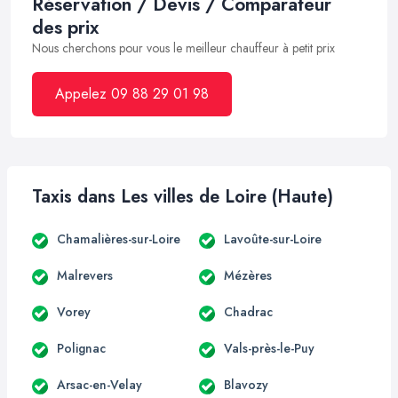
Réservation / Devis / Comparateur
des prix
Nous cherchons pour vous le meilleur chauffeur à petit prix
Appelez 09 88 29 01 98
Taxis dans Les villes de Loire (Haute)
Chamalières-sur-Loire
Lavoûte-sur-Loire
Malrevers
Mézères
Vorey
Chadrac
Polignac
Vals-près-le-Puy
Arsac-en-Velay
Blavozy