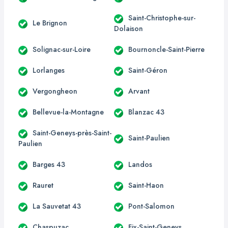
Saint-Christophe-sur-
Le Brignon
Dolaison
Solignac-sur-Loire
Bournoncle-Saint-Pierre
Lorlanges
Saint-Géron
Vergongheon
Arvant
Bellevue-la-Montagne
Blanzac 43
Saint-Geneys-près-Saint-
Saint-Paulien
Paulien
Barges 43
Landos
Rauret
Saint-Haon
La Sauvetat 43
Pont-Salomon
Chaspuzac
Fix-Saint-Geneys