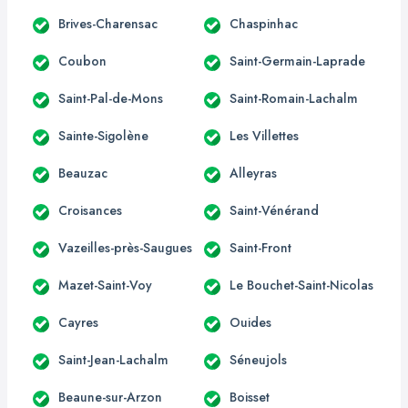
Brives-Charensac
Chaspinhac
Coubon
Saint-Germain-Laprade
Saint-Pal-de-Mons
Saint-Romain-Lachalm
Sainte-Sigolène
Les Villettes
Beauzac
Alleyras
Croisances
Saint-Vénérand
Vazeilles-près-Saugues
Saint-Front
Mazet-Saint-Voy
Le Bouchet-Saint-Nicolas
Cayres
Ouides
Saint-Jean-Lachalm
Séneujols
Beaune-sur-Arzon
Boisset