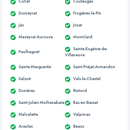
Collat
Couteuges
Domeyrat
Frugières-le-Pin
Jax
Josat
Mazeyrat-Aurouze
Montclard
Sainte-Eugénie-de-
Paulhaguet
Villeneuve
Sainte-Marguerite
Saint-Préjet-Armandon
Salzuit
Vals-le-Chastel
Dunières
Riotord
Saint-Julien-Molhesabate
Bas-en-Basset
Malvalette
Valprivas
Araules
Beaux