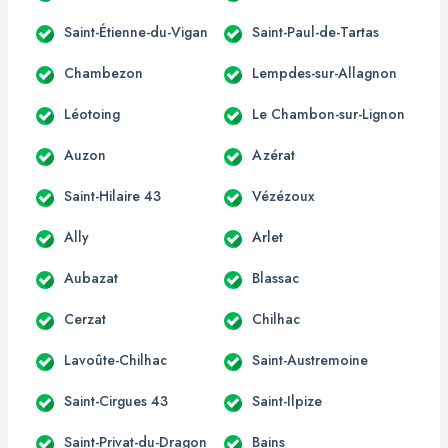
Saint-Étienne-du-Vigan
Saint-Paul-de-Tartas
Chambezon
Lempdes-sur-Allagnon
Léotoing
Le Chambon-sur-Lignon
Auzon
Azérat
Saint-Hilaire 43
Vézézoux
Ally
Arlet
Aubazat
Blassac
Cerzat
Chilhac
Lavoûte-Chilhac
Saint-Austremoine
Saint-Cirgues 43
Saint-Ilpize
Saint-Privat-du-Dragon
Bains