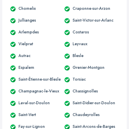
Chomelix
Craponne-sur-Arzon
Jullianges
Saint-Victor-sur-Arlanc
Arlempdes
Costaros
Vielprat
Leyvaux
Autrac
Blesle
Espalem
Grenier-Montgon
Saint-Étienne-sur-Blesle
Torsiac
Champagnac-le-Vieux
Chassignolles
Laval-sur-Doulon
Saint-Didier-sur-Doulon
Saint-Vert
Chaudeyrolles
Fay-sur-Lignon
Saint-Arcons-de-Barges