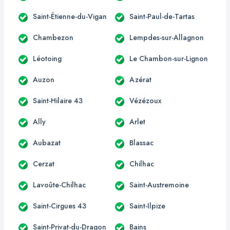
Saint-Étienne-du-Vigan
Saint-Paul-de-Tartas
Chambezon
Lempdes-sur-Allagnon
Léotoing
Le Chambon-sur-Lignon
Auzon
Azérat
Saint-Hilaire 43
Vézézoux
Ally
Arlet
Aubazat
Blassac
Cerzat
Chilhac
Lavoûte-Chilhac
Saint-Austremoine
Saint-Cirgues 43
Saint-Ilpize
Saint-Privat-du-Dragon
Bains