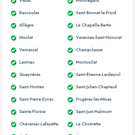
Vissac
Montregard
Raucoules
Saint-Bonnet-le-Froid
Allègre
La Chapelle-Bertin
Monlet
Varennes-Saint-Honorat
Vernassal
Champclause
Lantriac
Montusclat
Queyrières
Saint-Étienne-Lardeyrol
Saint-Hostien
Saint-Julien-Chapteuil
Saint-Pierre-Eynac
Frugères-les-Mines
Sainte-Florine
Saint-Just-Malmont
Chavaniac-Lafayette
La Chomette