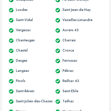
Loudes
Saint-Jean-de-Nay
Saint-Vidal
Vazeilles-Limandre
Vergezac
Auvers 43
Chanteuges
Charraix
Chastel
Cronce
Desges
Ferrussac
Langeac
Pébrac
Pinols
Reilhac 43
Saint-Bérain
Saint-Eble
Saint-Julien-des-Chazes
Tailhac