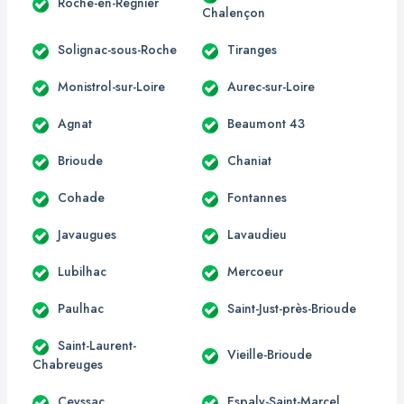
Roche-en-Régnier
Chalençon
Solignac-sous-Roche
Tiranges
Monistrol-sur-Loire
Aurec-sur-Loire
Agnat
Beaumont 43
Brioude
Chaniat
Cohade
Fontannes
Javaugues
Lavaudieu
Lubilhac
Mercoeur
Paulhac
Saint-Just-près-Brioude
Saint-Laurent-
Vieille-Brioude
Chabreuges
Ceyssac
Espaly-Saint-Marcel