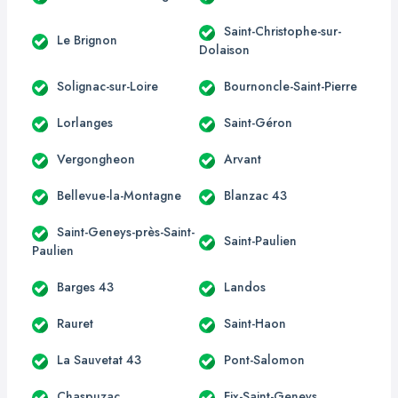
Saint-Christophe-sur-
Le Brignon
Dolaison
Solignac-sur-Loire
Bournoncle-Saint-Pierre
Lorlanges
Saint-Géron
Vergongheon
Arvant
Bellevue-la-Montagne
Blanzac 43
Saint-Geneys-près-Saint-
Saint-Paulien
Paulien
Barges 43
Landos
Rauret
Saint-Haon
La Sauvetat 43
Pont-Salomon
Chaspuzac
Fix-Saint-Geneys