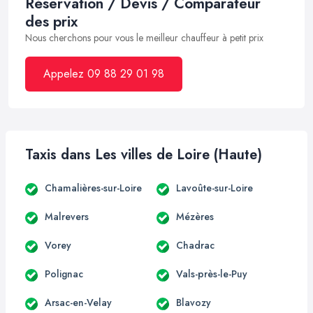
Réservation / Devis / Comparateur
des prix
Nous cherchons pour vous le meilleur chauffeur à petit prix
Appelez 09 88 29 01 98
Taxis dans Les villes de Loire (Haute)
Chamalières-sur-Loire
Lavoûte-sur-Loire
Malrevers
Mézères
Vorey
Chadrac
Polignac
Vals-près-le-Puy
Arsac-en-Velay
Blavozy