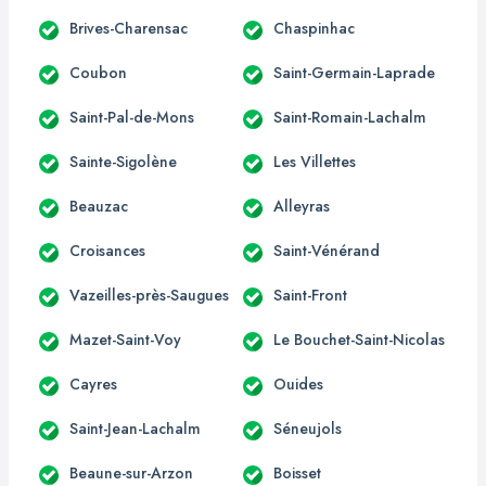
Brives-Charensac
Chaspinhac
Coubon
Saint-Germain-Laprade
Saint-Pal-de-Mons
Saint-Romain-Lachalm
Sainte-Sigolène
Les Villettes
Beauzac
Alleyras
Croisances
Saint-Vénérand
Vazeilles-près-Saugues
Saint-Front
Mazet-Saint-Voy
Le Bouchet-Saint-Nicolas
Cayres
Ouides
Saint-Jean-Lachalm
Séneujols
Beaune-sur-Arzon
Boisset