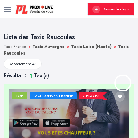
Demande devis
Liste des Taxis Raucoules
Taxis France
>
Taxis Auvergne
>
Taxis Loire (Haute)
>
Taxis
Raucoules
Département 43
Résultat :
Taxi(s)
1
TOP
TAXI CONVENTIONNÉ
7 PLACES