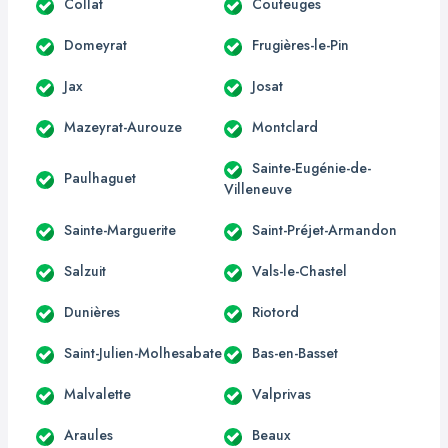
Collat
Couteuges
Domeyrat
Frugières-le-Pin
Jax
Josat
Mazeyrat-Aurouze
Montclard
Sainte-Eugénie-de-
Paulhaguet
Villeneuve
Sainte-Marguerite
Saint-Préjet-Armandon
Salzuit
Vals-le-Chastel
Dunières
Riotord
Saint-Julien-Molhesabate
Bas-en-Basset
Malvalette
Valprivas
Araules
Beaux