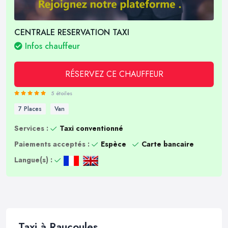
CENTRALE RESERVATION TAXI
Infos chauffeur
RÉSERVEZ CE CHAUFFEUR
5 étoiles
7 Places
Van
Services :
Taxi conventionné
Paiements acceptés :
Espèce
Carte bancaire
Langue(s) :
Taxi à Raucoules