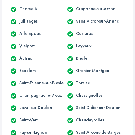
Chomelix
Craponne-sur-Arzon
Jullianges
Saint-Victor-sur-Arlanc
Arlempdes
Costaros
Vielprat
Leyvaux
Autrac
Blesle
Espalem
Grenier-Montgon
Saint-Étienne-sur-Blesle
Torsiac
Champagnac-le-Vieux
Chassignolles
Laval-sur-Doulon
Saint-Didier-sur-Doulon
Saint-Vert
Chaudeyrolles
Fay-sur-Lignon
Saint-Arcons-de-Barges