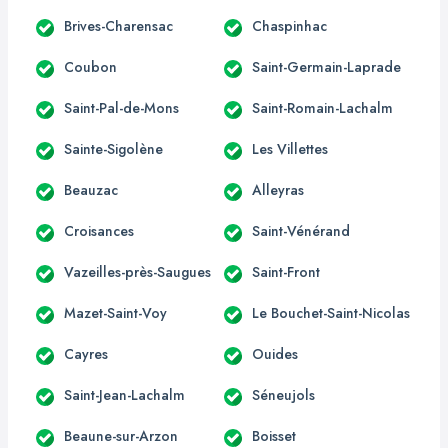
Brives-Charensac
Chaspinhac
Coubon
Saint-Germain-Laprade
Saint-Pal-de-Mons
Saint-Romain-Lachalm
Sainte-Sigolène
Les Villettes
Beauzac
Alleyras
Croisances
Saint-Vénérand
Vazeilles-près-Saugues
Saint-Front
Mazet-Saint-Voy
Le Bouchet-Saint-Nicolas
Cayres
Ouides
Saint-Jean-Lachalm
Séneujols
Beaune-sur-Arzon
Boisset