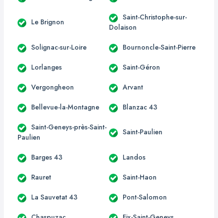
Saint-Christophe-sur-
Le Brignon
Dolaison
Solignac-sur-Loire
Bournoncle-Saint-Pierre
Lorlanges
Saint-Géron
Vergongheon
Arvant
Bellevue-la-Montagne
Blanzac 43
Saint-Geneys-près-Saint-
Saint-Paulien
Paulien
Barges 43
Landos
Rauret
Saint-Haon
La Sauvetat 43
Pont-Salomon
Chaspuzac
Fix-Saint-Geneys