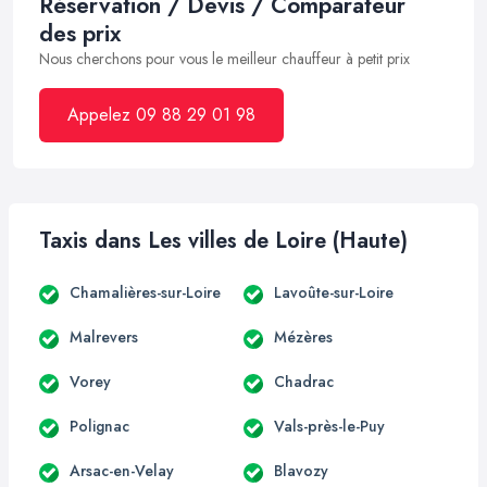
Réservation / Devis / Comparateur
des prix
Nous cherchons pour vous le meilleur chauffeur à petit prix
Appelez 09 88 29 01 98
Taxis dans Les villes de Loire (Haute)
Chamalières-sur-Loire
Lavoûte-sur-Loire
Malrevers
Mézères
Vorey
Chadrac
Polignac
Vals-près-le-Puy
Arsac-en-Velay
Blavozy