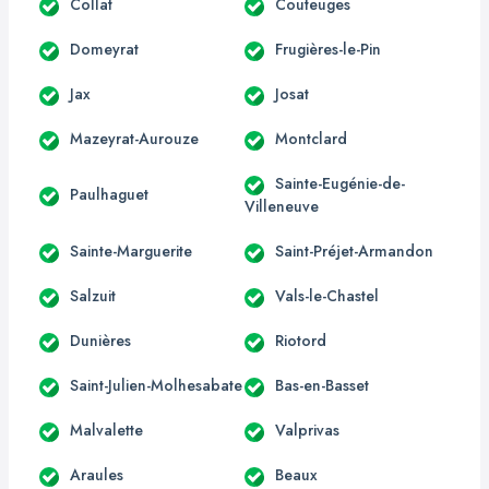
Collat
Couteuges
Domeyrat
Frugières-le-Pin
Jax
Josat
Mazeyrat-Aurouze
Montclard
Sainte-Eugénie-de-
Paulhaguet
Villeneuve
Sainte-Marguerite
Saint-Préjet-Armandon
Salzuit
Vals-le-Chastel
Dunières
Riotord
Saint-Julien-Molhesabate
Bas-en-Basset
Malvalette
Valprivas
Araules
Beaux