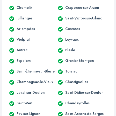
Chomelix
Craponne-sur-Arzon
Jullianges
Saint-Victor-sur-Arlanc
Arlempdes
Costaros
Vielprat
Leyvaux
Autrac
Blesle
Espalem
Grenier-Montgon
Saint-Étienne-sur-Blesle
Torsiac
Champagnac-le-Vieux
Chassignolles
Laval-sur-Doulon
Saint-Didier-sur-Doulon
Saint-Vert
Chaudeyrolles
Fay-sur-Lignon
Saint-Arcons-de-Barges