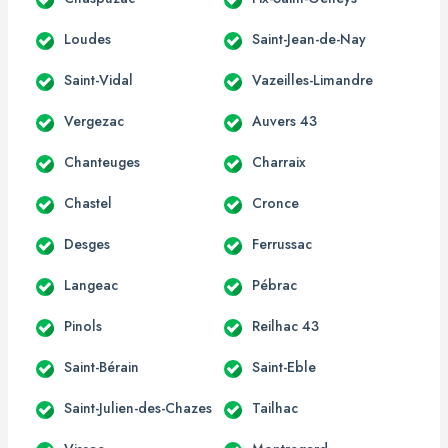
Loudes
Saint-Jean-de-Nay
Saint-Vidal
Vazeilles-Limandre
Vergezac
Auvers 43
Chanteuges
Charraix
Chastel
Cronce
Desges
Ferrussac
Langeac
Pébrac
Pinols
Reilhac 43
Saint-Bérain
Saint-Eble
Saint-Julien-des-Chazes
Tailhac