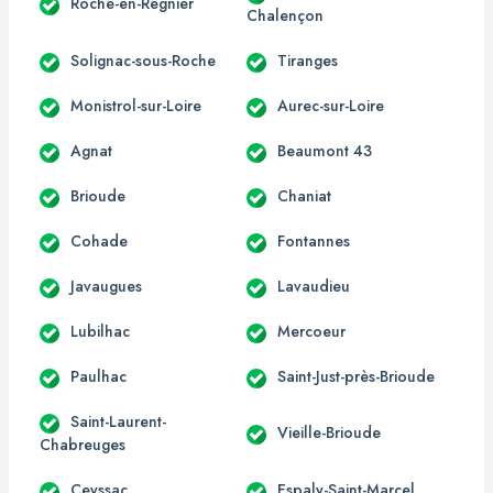
Roche-en-Régnier
Chalençon
Solignac-sous-Roche
Tiranges
Monistrol-sur-Loire
Aurec-sur-Loire
Agnat
Beaumont 43
Brioude
Chaniat
Cohade
Fontannes
Javaugues
Lavaudieu
Lubilhac
Mercoeur
Paulhac
Saint-Just-près-Brioude
Saint-Laurent-
Vieille-Brioude
Chabreuges
Ceyssac
Espaly-Saint-Marcel