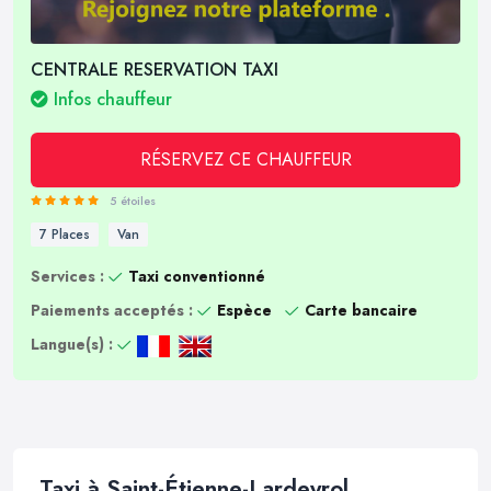
CENTRALE RESERVATION TAXI
Infos chauffeur
RÉSERVEZ CE CHAUFFEUR
5 étoiles
7 Places
Van
Services :
Taxi conventionné
Paiements acceptés :
Espèce
Carte bancaire
Langue(s) :
Taxi à Saint-Étienne-Lardeyrol