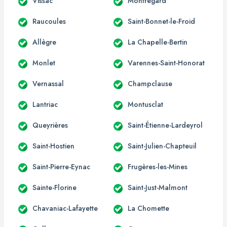
Vissac
Montregard
Raucoules
Saint-Bonnet-le-Froid
Allègre
La Chapelle-Bertin
Monlet
Varennes-Saint-Honorat
Vernassal
Champclause
Lantriac
Montusclat
Queyrières
Saint-Étienne-Lardeyrol
Saint-Hostien
Saint-Julien-Chapteuil
Saint-Pierre-Eynac
Frugères-les-Mines
Sainte-Florine
Saint-Just-Malmont
Chavaniac-Lafayette
La Chomette