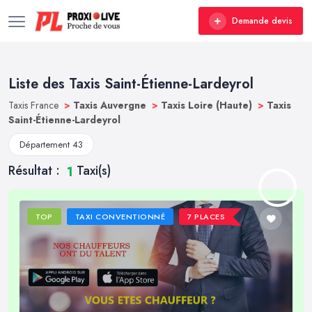
Demande devis
Liste des Taxis Saint-Étienne-Lardeyrol
Taxis France
>
Taxis Auvergne
>
Taxis Loire (Haute)
>
Taxis
Saint-Étienne-Lardeyrol
Département 43
Résultat :
Taxi(s)
1
TOP
TAXI CONVENTIONNÉ
7 PLACES