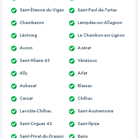
Saint-Étienne-du-Vigan
Saint-Paul-de-Tartas
Chambezon
Lempdes-sur-Allagnon
Léotoing
Le Chambon-sur-Lignon
Auzon
Azérat
Saint-Hilaire 43
Vézézoux
Ally
Arlet
Aubazat
Blassac
Cerzat
Chilhac
Lavoûte-Chilhac
Saint-Austremoine
Saint-Cirgues 43
Saint-Ilpize
Saint-Privat-du-Dragon
Bains