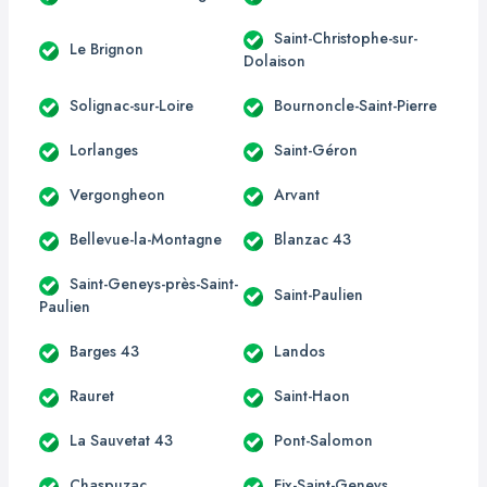
Saint-Christophe-sur-
Le Brignon
Dolaison
Solignac-sur-Loire
Bournoncle-Saint-Pierre
Lorlanges
Saint-Géron
Vergongheon
Arvant
Bellevue-la-Montagne
Blanzac 43
Saint-Geneys-près-Saint-
Saint-Paulien
Paulien
Barges 43
Landos
Rauret
Saint-Haon
La Sauvetat 43
Pont-Salomon
Chaspuzac
Fix-Saint-Geneys