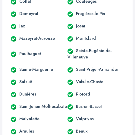
Collat
Couteuges
Domeyrat
Frugières-le-Pin
Jax
Josat
Mazeyrat-Aurouze
Montclard
Sainte-Eugénie-de-
Paulhaguet
Villeneuve
Sainte-Marguerite
Saint-Préjet-Armandon
Salzuit
Vals-le-Chastel
Dunières
Riotord
Saint-Julien-Molhesabate
Bas-en-Basset
Malvalette
Valprivas
Araules
Beaux