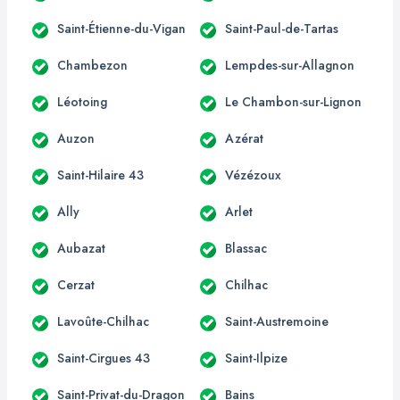
Saint-Étienne-du-Vigan
Saint-Paul-de-Tartas
Chambezon
Lempdes-sur-Allagnon
Léotoing
Le Chambon-sur-Lignon
Auzon
Azérat
Saint-Hilaire 43
Vézézoux
Ally
Arlet
Aubazat
Blassac
Cerzat
Chilhac
Lavoûte-Chilhac
Saint-Austremoine
Saint-Cirgues 43
Saint-Ilpize
Saint-Privat-du-Dragon
Bains