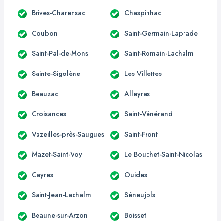
Brives-Charensac
Chaspinhac
Coubon
Saint-Germain-Laprade
Saint-Pal-de-Mons
Saint-Romain-Lachalm
Sainte-Sigolène
Les Villettes
Beauzac
Alleyras
Croisances
Saint-Vénérand
Vazeilles-près-Saugues
Saint-Front
Mazet-Saint-Voy
Le Bouchet-Saint-Nicolas
Cayres
Ouides
Saint-Jean-Lachalm
Séneujols
Beaune-sur-Arzon
Boisset