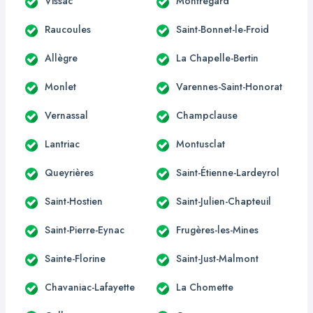
Vissac
Montregard
Raucoules
Saint-Bonnet-le-Froid
Allègre
La Chapelle-Bertin
Monlet
Varennes-Saint-Honorat
Vernassal
Champclause
Lantriac
Montusclat
Queyrières
Saint-Étienne-Lardeyrol
Saint-Hostien
Saint-Julien-Chapteuil
Saint-Pierre-Eynac
Frugères-les-Mines
Sainte-Florine
Saint-Just-Malmont
Chavaniac-Lafayette
La Chomette