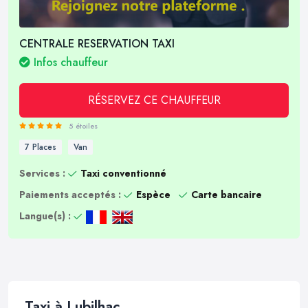
CENTRALE RESERVATION TAXI
Infos chauffeur
RÉSERVEZ CE CHAUFFEUR
5 étoiles
7 Places
Van
Services :
Taxi conventionné
Paiements acceptés :
Espèce
Carte bancaire
Langue(s) :
Taxi à Lubilhac