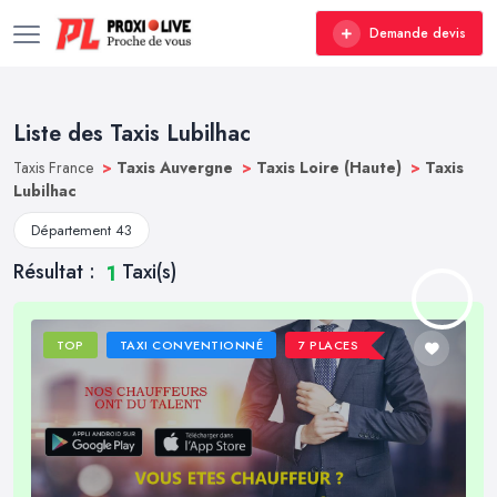
Demande devis
Liste des Taxis Lubilhac
Taxis France
>
Taxis Auvergne
>
Taxis Loire (Haute)
>
Taxis
Lubilhac
Département 43
Résultat :
Taxi(s)
1
TOP
TAXI CONVENTIONNÉ
7 PLACES