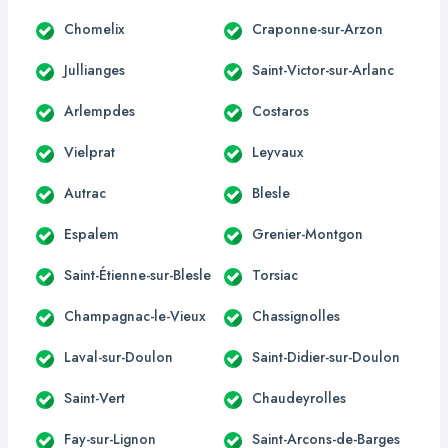
Chomelix
Craponne-sur-Arzon
Jullianges
Saint-Victor-sur-Arlanc
Arlempdes
Costaros
Vielprat
Leyvaux
Autrac
Blesle
Espalem
Grenier-Montgon
Saint-Étienne-sur-Blesle
Torsiac
Champagnac-le-Vieux
Chassignolles
Laval-sur-Doulon
Saint-Didier-sur-Doulon
Saint-Vert
Chaudeyrolles
Fay-sur-Lignon
Saint-Arcons-de-Barges