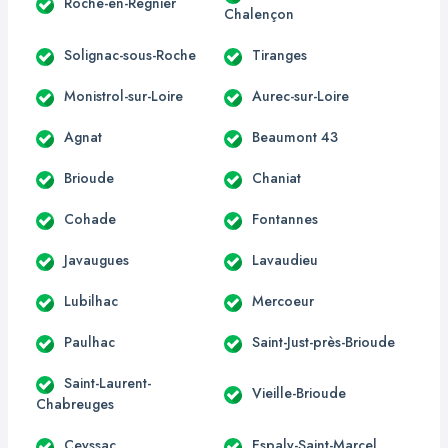
Roche-en-Régnier
Chalençon
Solignac-sous-Roche
Tiranges
Monistrol-sur-Loire
Aurec-sur-Loire
Agnat
Beaumont 43
Brioude
Chaniat
Cohade
Fontannes
Javaugues
Lavaudieu
Lubilhac
Mercoeur
Paulhac
Saint-Just-près-Brioude
Saint-Laurent-
Vieille-Brioude
Chabreuges
Ceyssac
Espaly-Saint-Marcel