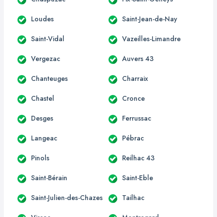
Loudes
Saint-Jean-de-Nay
Saint-Vidal
Vazeilles-Limandre
Vergezac
Auvers 43
Chanteuges
Charraix
Chastel
Cronce
Desges
Ferrussac
Langeac
Pébrac
Pinols
Reilhac 43
Saint-Bérain
Saint-Eble
Saint-Julien-des-Chazes
Tailhac