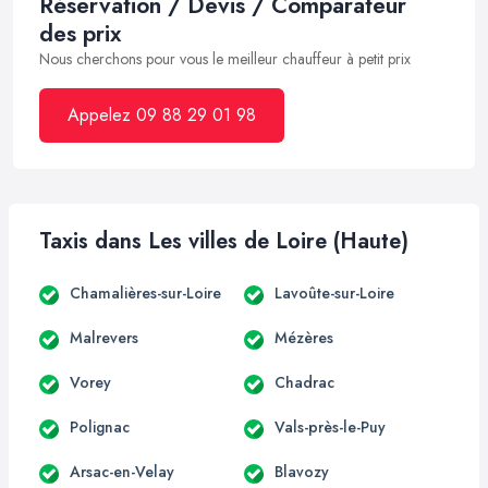
Réservation / Devis / Comparateur
des prix
Nous cherchons pour vous le meilleur chauffeur à petit prix
Appelez 09 88 29 01 98
Taxis dans Les villes de Loire (Haute)
Chamalières-sur-Loire
Lavoûte-sur-Loire
Malrevers
Mézères
Vorey
Chadrac
Polignac
Vals-près-le-Puy
Arsac-en-Velay
Blavozy