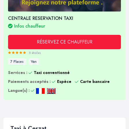
CENTRALE RESERVATION TAXI
Infos chauffeur
RÉSERVEZ CE CHAUFFEUR
5 étoiles
7 Places
Van
Services :
Taxi conventionné
Paiements acceptés :
Espèce
Carte bancaire
Langue(s) :
Taxi à Cerzat