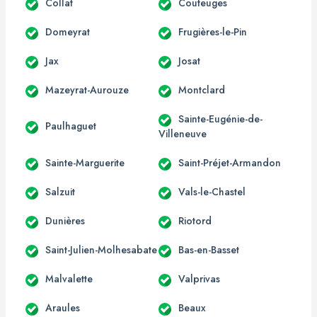
Collat
Couteuges
Domeyrat
Frugières-le-Pin
Jax
Josat
Mazeyrat-Aurouze
Montclard
Sainte-Eugénie-de-
Paulhaguet
Villeneuve
Sainte-Marguerite
Saint-Préjet-Armandon
Salzuit
Vals-le-Chastel
Dunières
Riotord
Saint-Julien-Molhesabate
Bas-en-Basset
Malvalette
Valprivas
Araules
Beaux