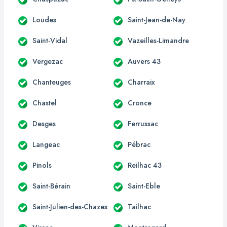
Loudes
Saint-Jean-de-Nay
Saint-Vidal
Vazeilles-Limandre
Vergezac
Auvers 43
Chanteuges
Charraix
Chastel
Cronce
Desges
Ferrussac
Langeac
Pébrac
Pinols
Reilhac 43
Saint-Bérain
Saint-Eble
Saint-Julien-des-Chazes
Tailhac