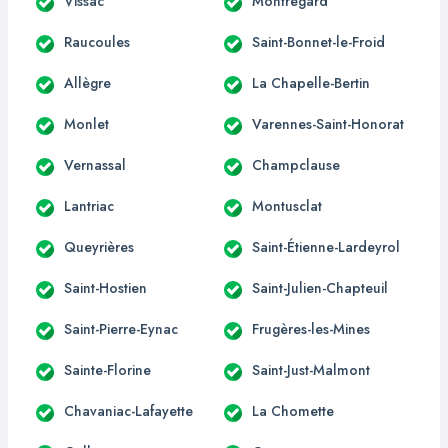
Vissac
Montregard
Raucoules
Saint-Bonnet-le-Froid
Allègre
La Chapelle-Bertin
Monlet
Varennes-Saint-Honorat
Vernassal
Champclause
Lantriac
Montusclat
Queyrières
Saint-Étienne-Lardeyrol
Saint-Hostien
Saint-Julien-Chapteuil
Saint-Pierre-Eynac
Frugères-les-Mines
Sainte-Florine
Saint-Just-Malmont
Chavaniac-Lafayette
La Chomette