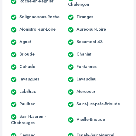
Roche-en-Régnier
Chalençon
Solignac-sous-Roche
Tiranges
Monistrol-sur-Loire
Aurec-sur-Loire
Agnat
Beaumont 43
Brioude
Chaniat
Cohade
Fontannes
Javaugues
Lavaudieu
Lubilhac
Mercoeur
Paulhac
Saint-Just-près-Brioude
Saint-Laurent-
Vieille-Brioude
Chabreuges
Ceyssac
Espaly-Saint-Marcel