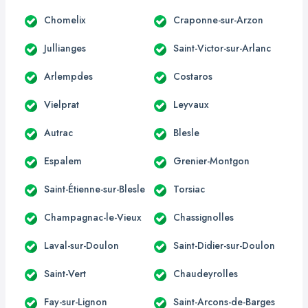
Chomelix
Craponne-sur-Arzon
Jullianges
Saint-Victor-sur-Arlanc
Arlempdes
Costaros
Vielprat
Leyvaux
Autrac
Blesle
Espalem
Grenier-Montgon
Saint-Étienne-sur-Blesle
Torsiac
Champagnac-le-Vieux
Chassignolles
Laval-sur-Doulon
Saint-Didier-sur-Doulon
Saint-Vert
Chaudeyrolles
Fay-sur-Lignon
Saint-Arcons-de-Barges