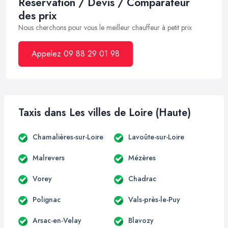
Réservation / Devis / Comparateur
des prix
Nous cherchons pour vous le meilleur chauffeur à petit prix
Appelez 09 88 29 01 98
Taxis dans Les villes de Loire (Haute)
Chamalières-sur-Loire
Lavoûte-sur-Loire
Malrevers
Mézères
Vorey
Chadrac
Polignac
Vals-près-le-Puy
Arsac-en-Velay
Blavozy