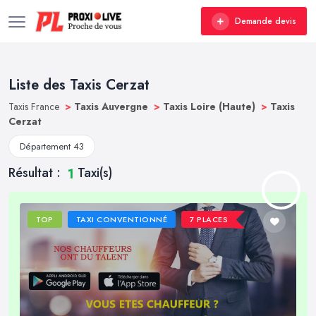
Demande devis
Liste des Taxis Cerzat
Taxis France
>
Taxis Auvergne
>
Taxis Loire (Haute)
>
Taxis
Cerzat
Département 43
Résultat :
Taxi(s)
1
TOP
TAXI CONVENTIONNÉ
7 PLACES