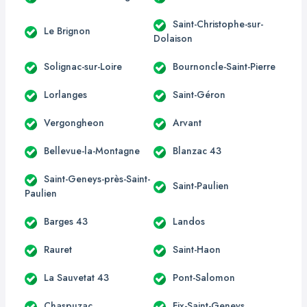
Saint-Christophe-sur-
Le Brignon
Dolaison
Solignac-sur-Loire
Bournoncle-Saint-Pierre
Lorlanges
Saint-Géron
Vergongheon
Arvant
Bellevue-la-Montagne
Blanzac 43
Saint-Geneys-près-Saint-
Saint-Paulien
Paulien
Barges 43
Landos
Rauret
Saint-Haon
La Sauvetat 43
Pont-Salomon
Chaspuzac
Fix-Saint-Geneys