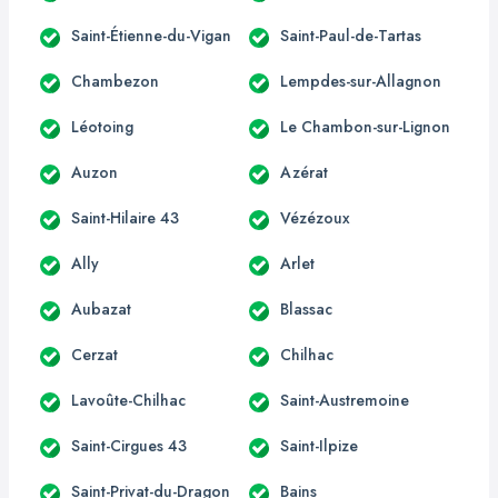
Saint-Étienne-du-Vigan
Saint-Paul-de-Tartas
Chambezon
Lempdes-sur-Allagnon
Léotoing
Le Chambon-sur-Lignon
Auzon
Azérat
Saint-Hilaire 43
Vézézoux
Ally
Arlet
Aubazat
Blassac
Cerzat
Chilhac
Lavoûte-Chilhac
Saint-Austremoine
Saint-Cirgues 43
Saint-Ilpize
Saint-Privat-du-Dragon
Bains