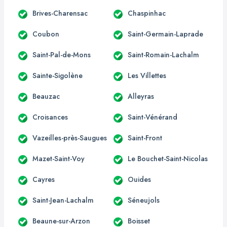
Brives-Charensac
Chaspinhac
Coubon
Saint-Germain-Laprade
Saint-Pal-de-Mons
Saint-Romain-Lachalm
Sainte-Sigolène
Les Villettes
Beauzac
Alleyras
Croisances
Saint-Vénérand
Vazeilles-près-Saugues
Saint-Front
Mazet-Saint-Voy
Le Bouchet-Saint-Nicolas
Cayres
Ouides
Saint-Jean-Lachalm
Séneujols
Beaune-sur-Arzon
Boisset