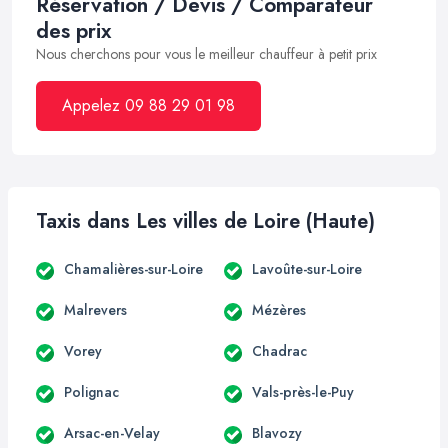
Réservation / Devis / Comparateur
des prix
Nous cherchons pour vous le meilleur chauffeur à petit prix
Appelez 09 88 29 01 98
Taxis dans Les villes de Loire (Haute)
Chamalières-sur-Loire
Lavoûte-sur-Loire
Malrevers
Mézères
Vorey
Chadrac
Polignac
Vals-près-le-Puy
Arsac-en-Velay
Blavozy