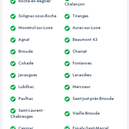
Roche-en-Régnier
Chalençon
Solignac-sous-Roche
Tiranges
Monistrol-sur-Loire
Aurec-sur-Loire
Agnat
Beaumont 43
Brioude
Chaniat
Cohade
Fontannes
Javaugues
Lavaudieu
Lubilhac
Mercoeur
Paulhac
Saint-Just-près-Brioude
Saint-Laurent-
Vieille-Brioude
Chabreuges
Ceyssac
Espaly-Saint-Marcel