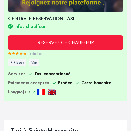
CENTRALE RESERVATION TAXI
Infos chauffeur
RÉSERVEZ CE CHAUFFEUR
5 étoiles
7 Places
Van
Services :
Taxi conventionné
Paiements acceptés :
Espèce
Carte bancaire
Langue(s) :
Taxi à Sainte-Marguerite