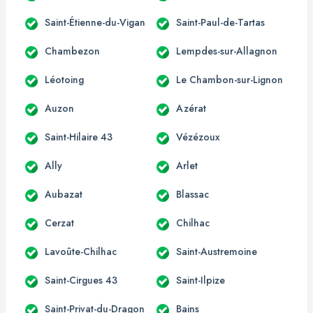
Saint-Étienne-du-Vigan
Saint-Paul-de-Tartas
Chambezon
Lempdes-sur-Allagnon
Léotoing
Le Chambon-sur-Lignon
Auzon
Azérat
Saint-Hilaire 43
Vézézoux
Ally
Arlet
Aubazat
Blassac
Cerzat
Chilhac
Lavoûte-Chilhac
Saint-Austremoine
Saint-Cirgues 43
Saint-Ilpize
Saint-Privat-du-Dragon
Bains