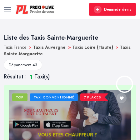
Demande devis
Liste des Taxis Sainte-Marguerite
Taxis France
>
Taxis Auvergne
>
Taxis Loire (Haute)
>
Taxis
Sainte-Marguerite
Département 43
Résultat :
Taxi(s)
1
TOP
TAXI CONVENTIONNÉ
7 PLACES