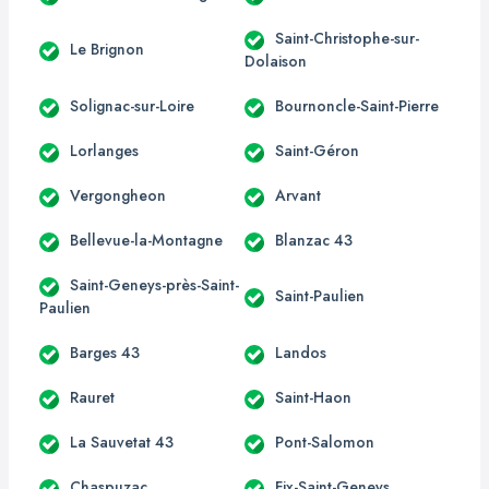
Saint-Christophe-sur-
Le Brignon
Dolaison
Solignac-sur-Loire
Bournoncle-Saint-Pierre
Lorlanges
Saint-Géron
Vergongheon
Arvant
Bellevue-la-Montagne
Blanzac 43
Saint-Geneys-près-Saint-
Saint-Paulien
Paulien
Barges 43
Landos
Rauret
Saint-Haon
La Sauvetat 43
Pont-Salomon
Chaspuzac
Fix-Saint-Geneys