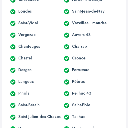
Loudes
Saint-Jean-de-Nay
Saint-Vidal
Vazeilles-Limandre
Vergezac
Auvers 43
Chanteuges
Charraix
Chastel
Cronce
Desges
Ferrussac
Langeac
Pébrac
Pinols
Reilhac 43
Saint-Bérain
Saint-Eble
Saint-Julien-des-Chazes
Tailhac