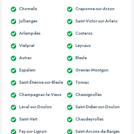
Chomelix
Craponne-sur-Arzon
Jullianges
Saint-Victor-sur-Arlanc
Arlempdes
Costaros
Vielprat
Leyvaux
Autrac
Blesle
Espalem
Grenier-Montgon
Saint-Étienne-sur-Blesle
Torsiac
Champagnac-le-Vieux
Chassignolles
Laval-sur-Doulon
Saint-Didier-sur-Doulon
Saint-Vert
Chaudeyrolles
Fay-sur-Lignon
Saint-Arcons-de-Barges