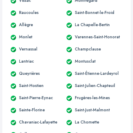
Vissac
Montregard
Raucoules
Saint-Bonnet-le-Froid
Allègre
La Chapelle-Bertin
Monlet
Varennes-Saint-Honorat
Vernassal
Champclause
Lantriac
Montusclat
Queyrières
Saint-Étienne-Lardeyrol
Saint-Hostien
Saint-Julien-Chapteuil
Saint-Pierre-Eynac
Frugères-les-Mines
Sainte-Florine
Saint-Just-Malmont
Chavaniac-Lafayette
La Chomette