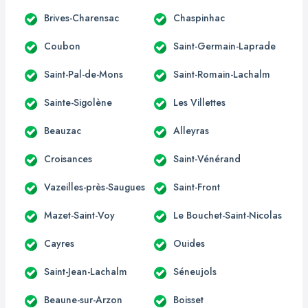
Brives-Charensac
Chaspinhac
Coubon
Saint-Germain-Laprade
Saint-Pal-de-Mons
Saint-Romain-Lachalm
Sainte-Sigolène
Les Villettes
Beauzac
Alleyras
Croisances
Saint-Vénérand
Vazeilles-près-Saugues
Saint-Front
Mazet-Saint-Voy
Le Bouchet-Saint-Nicolas
Cayres
Ouides
Saint-Jean-Lachalm
Séneujols
Beaune-sur-Arzon
Boisset