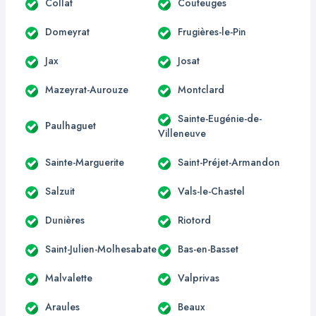
Collat
Couteuges
Domeyrat
Frugières-le-Pin
Jax
Josat
Mazeyrat-Aurouze
Montclard
Sainte-Eugénie-de-
Paulhaguet
Villeneuve
Sainte-Marguerite
Saint-Préjet-Armandon
Salzuit
Vals-le-Chastel
Dunières
Riotord
Saint-Julien-Molhesabate
Bas-en-Basset
Malvalette
Valprivas
Araules
Beaux