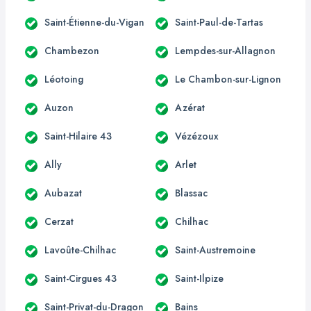
Saint-Étienne-du-Vigan
Saint-Paul-de-Tartas
Chambezon
Lempdes-sur-Allagnon
Léotoing
Le Chambon-sur-Lignon
Auzon
Azérat
Saint-Hilaire 43
Vézézoux
Ally
Arlet
Aubazat
Blassac
Cerzat
Chilhac
Lavoûte-Chilhac
Saint-Austremoine
Saint-Cirgues 43
Saint-Ilpize
Saint-Privat-du-Dragon
Bains