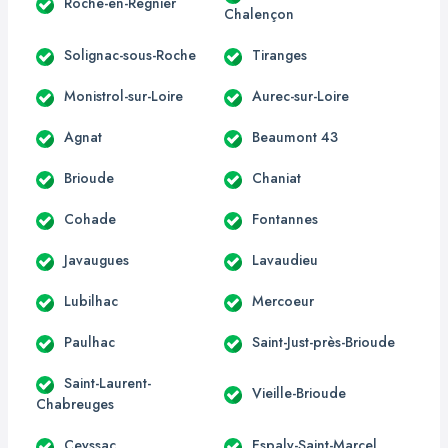
Roche-en-Régnier
Chalençon
Solignac-sous-Roche
Tiranges
Monistrol-sur-Loire
Aurec-sur-Loire
Agnat
Beaumont 43
Brioude
Chaniat
Cohade
Fontannes
Javaugues
Lavaudieu
Lubilhac
Mercoeur
Paulhac
Saint-Just-près-Brioude
Saint-Laurent-
Vieille-Brioude
Chabreuges
Ceyssac
Espaly-Saint-Marcel