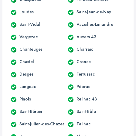
Loudes
Saint-Jean-de-Nay
Saint-Vidal
Vazeilles-Limandre
Vergezac
Auvers 43
Chanteuges
Charraix
Chastel
Cronce
Desges
Ferrussac
Langeac
Pébrac
Pinols
Reilhac 43
Saint-Bérain
Saint-Eble
Saint-Julien-des-Chazes
Tailhac