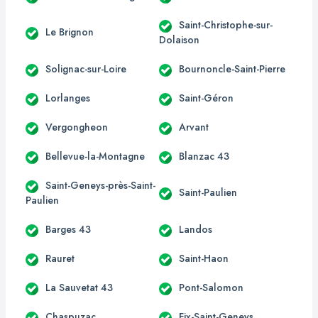
Saint-Christophe-sur-
Le Brignon
Dolaison
Solignac-sur-Loire
Bournoncle-Saint-Pierre
Lorlanges
Saint-Géron
Vergongheon
Arvant
Bellevue-la-Montagne
Blanzac 43
Saint-Geneys-près-Saint-
Saint-Paulien
Paulien
Barges 43
Landos
Rauret
Saint-Haon
La Sauvetat 43
Pont-Salomon
Chaspuzac
Fix-Saint-Geneys