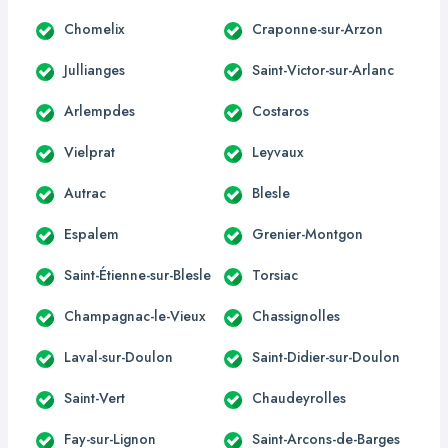
Chomelix
Craponne-sur-Arzon
Jullianges
Saint-Victor-sur-Arlanc
Arlempdes
Costaros
Vielprat
Leyvaux
Autrac
Blesle
Espalem
Grenier-Montgon
Saint-Étienne-sur-Blesle
Torsiac
Champagnac-le-Vieux
Chassignolles
Laval-sur-Doulon
Saint-Didier-sur-Doulon
Saint-Vert
Chaudeyrolles
Fay-sur-Lignon
Saint-Arcons-de-Barges