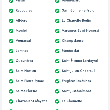
Vissac
Montregard
Raucoules
Saint-Bonnet-le-Froid
Allègre
La Chapelle-Bertin
Monlet
Varennes-Saint-Honorat
Vernassal
Champclause
Lantriac
Montusclat
Queyrières
Saint-Étienne-Lardeyrol
Saint-Hostien
Saint-Julien-Chapteuil
Saint-Pierre-Eynac
Frugères-les-Mines
Sainte-Florine
Saint-Just-Malmont
Chavaniac-Lafayette
La Chomette