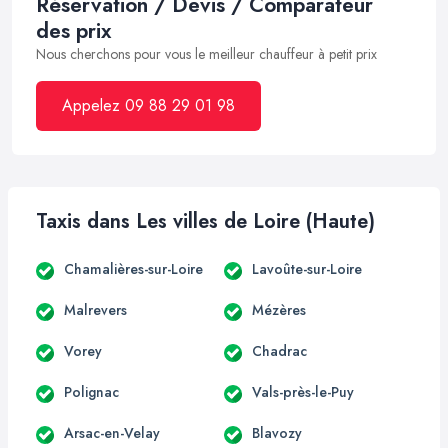
Réservation / Devis / Comparateur
des prix
Nous cherchons pour vous le meilleur chauffeur à petit prix
Appelez 09 88 29 01 98
Taxis dans Les villes de Loire (Haute)
Chamalières-sur-Loire
Lavoûte-sur-Loire
Malrevers
Mézères
Vorey
Chadrac
Polignac
Vals-près-le-Puy
Arsac-en-Velay
Blavozy