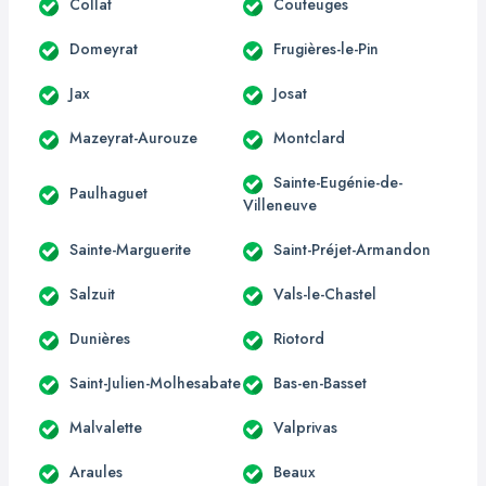
Collat
Couteuges
Domeyrat
Frugières-le-Pin
Jax
Josat
Mazeyrat-Aurouze
Montclard
Sainte-Eugénie-de-
Paulhaguet
Villeneuve
Sainte-Marguerite
Saint-Préjet-Armandon
Salzuit
Vals-le-Chastel
Dunières
Riotord
Saint-Julien-Molhesabate
Bas-en-Basset
Malvalette
Valprivas
Araules
Beaux