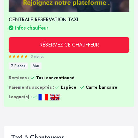
CENTRALE RESERVATION TAXI
Infos chauffeur
RÉSERVEZ CE CHAUFFEUR
5 étoiles
7 Places
Van
Services :
Taxi conventionné
Paiements acceptés :
Espèce
Carte bancaire
Langue(s) :
Taxi à Chanteuges