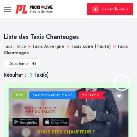
Demande devis
Liste des Taxis Chanteuges
Taxis France
>
Taxis Auvergne
>
Taxis Loire (Haute)
>
Taxis
Chanteuges
Département 43
Résultat :
Taxi(s)
1
TOP
TAXI CONVENTIONNÉ
7 PLACES