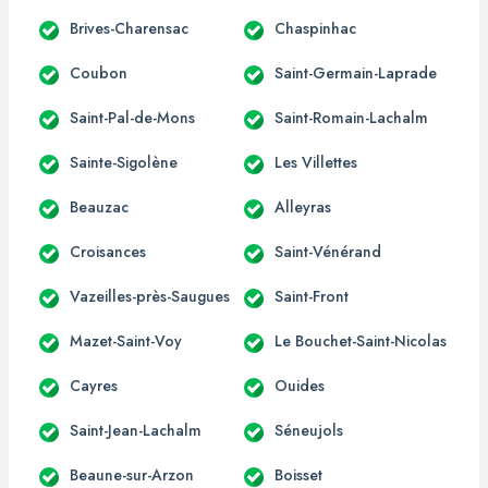
Brives-Charensac
Chaspinhac
Coubon
Saint-Germain-Laprade
Saint-Pal-de-Mons
Saint-Romain-Lachalm
Sainte-Sigolène
Les Villettes
Beauzac
Alleyras
Croisances
Saint-Vénérand
Vazeilles-près-Saugues
Saint-Front
Mazet-Saint-Voy
Le Bouchet-Saint-Nicolas
Cayres
Ouides
Saint-Jean-Lachalm
Séneujols
Beaune-sur-Arzon
Boisset