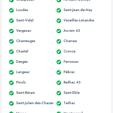
Loudes
Saint-Jean-de-Nay
Saint-Vidal
Vazeilles-Limandre
Vergezac
Auvers 43
Chanteuges
Charraix
Chastel
Cronce
Desges
Ferrussac
Langeac
Pébrac
Pinols
Reilhac 43
Saint-Bérain
Saint-Eble
Saint-Julien-des-Chazes
Tailhac