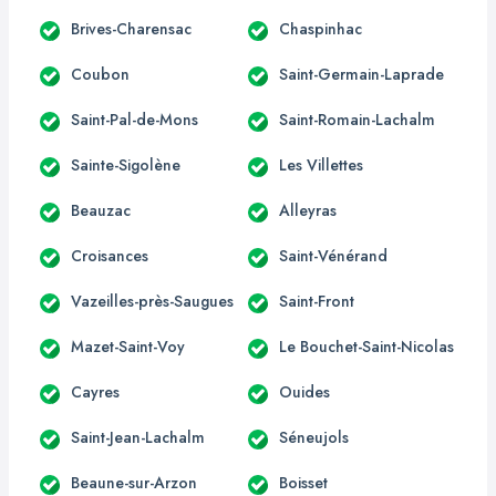
Brives-Charensac
Chaspinhac
Coubon
Saint-Germain-Laprade
Saint-Pal-de-Mons
Saint-Romain-Lachalm
Sainte-Sigolène
Les Villettes
Beauzac
Alleyras
Croisances
Saint-Vénérand
Vazeilles-près-Saugues
Saint-Front
Mazet-Saint-Voy
Le Bouchet-Saint-Nicolas
Cayres
Ouides
Saint-Jean-Lachalm
Séneujols
Beaune-sur-Arzon
Boisset