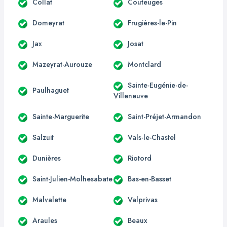
Collat
Couteuges
Domeyrat
Frugières-le-Pin
Jax
Josat
Mazeyrat-Aurouze
Montclard
Sainte-Eugénie-de-
Paulhaguet
Villeneuve
Sainte-Marguerite
Saint-Préjet-Armandon
Salzuit
Vals-le-Chastel
Dunières
Riotord
Saint-Julien-Molhesabate
Bas-en-Basset
Malvalette
Valprivas
Araules
Beaux