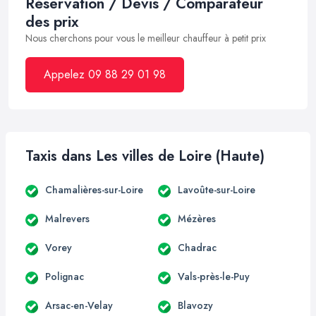
Réservation / Devis / Comparateur
des prix
Nous cherchons pour vous le meilleur chauffeur à petit prix
Appelez 09 88 29 01 98
Taxis dans Les villes de Loire (Haute)
Chamalières-sur-Loire
Lavoûte-sur-Loire
Malrevers
Mézères
Vorey
Chadrac
Polignac
Vals-près-le-Puy
Arsac-en-Velay
Blavozy