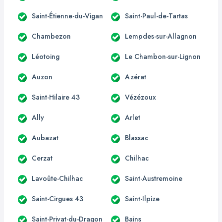
Saint-Étienne-du-Vigan
Saint-Paul-de-Tartas
Chambezon
Lempdes-sur-Allagnon
Léotoing
Le Chambon-sur-Lignon
Auzon
Azérat
Saint-Hilaire 43
Vézézoux
Ally
Arlet
Aubazat
Blassac
Cerzat
Chilhac
Lavoûte-Chilhac
Saint-Austremoine
Saint-Cirgues 43
Saint-Ilpize
Saint-Privat-du-Dragon
Bains