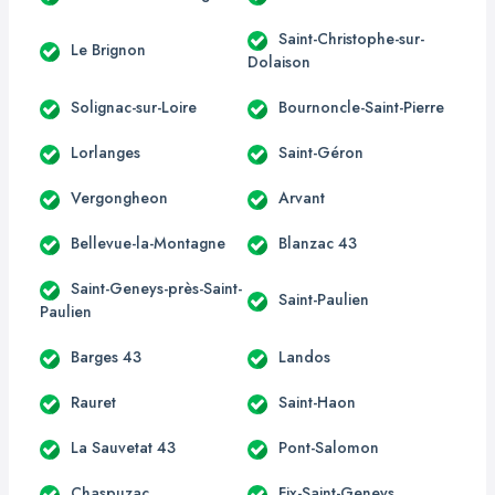
Saint-Christophe-sur-
Le Brignon
Dolaison
Solignac-sur-Loire
Bournoncle-Saint-Pierre
Lorlanges
Saint-Géron
Vergongheon
Arvant
Bellevue-la-Montagne
Blanzac 43
Saint-Geneys-près-Saint-
Saint-Paulien
Paulien
Barges 43
Landos
Rauret
Saint-Haon
La Sauvetat 43
Pont-Salomon
Chaspuzac
Fix-Saint-Geneys