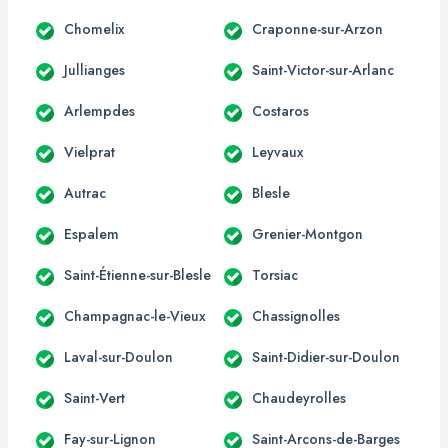
Chomelix
Craponne-sur-Arzon
Jullianges
Saint-Victor-sur-Arlanc
Arlempdes
Costaros
Vielprat
Leyvaux
Autrac
Blesle
Espalem
Grenier-Montgon
Saint-Étienne-sur-Blesle
Torsiac
Champagnac-le-Vieux
Chassignolles
Laval-sur-Doulon
Saint-Didier-sur-Doulon
Saint-Vert
Chaudeyrolles
Fay-sur-Lignon
Saint-Arcons-de-Barges