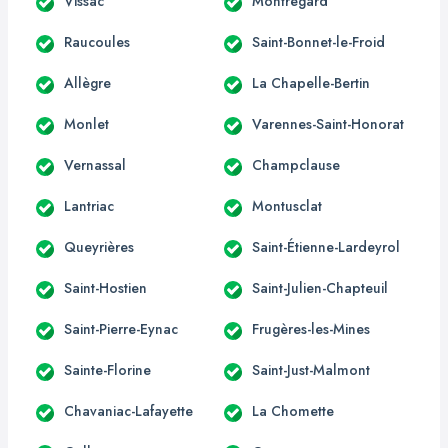
Vissac
Montregard
Raucoules
Saint-Bonnet-le-Froid
Allègre
La Chapelle-Bertin
Monlet
Varennes-Saint-Honorat
Vernassal
Champclause
Lantriac
Montusclat
Queyrières
Saint-Étienne-Lardeyrol
Saint-Hostien
Saint-Julien-Chapteuil
Saint-Pierre-Eynac
Frugères-les-Mines
Sainte-Florine
Saint-Just-Malmont
Chavaniac-Lafayette
La Chomette