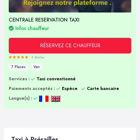
CENTRALE RESERVATION TAXI
Infos chauffeur
RÉSERVEZ CE CHAUFFEUR
5 étoiles
7 Places
Van
Services :
Taxi conventionné
Paiements acceptés :
Espèce
Carte bancaire
Langue(s) :
Taxi à Présailles