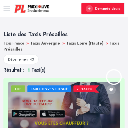
Demande devis
Liste des Taxis Présailles
Taxis France
>
Taxis Auvergne
>
Taxis Loire (Haute)
>
Taxis
Présailles
Département 43
Résultat :
Taxi(s)
1
TOP
TAXI CONVENTIONNÉ
7 PLACES