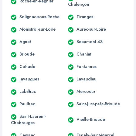
Roche-en-Régnier
Chalençon
Solignac-sous-Roche
Tiranges
Monistrol-sur-Loire
Aurec-sur-Loire
Agnat
Beaumont 43
Brioude
Chaniat
Cohade
Fontannes
Javaugues
Lavaudieu
Lubilhac
Mercoeur
Paulhac
Saint-Just-près-Brioude
Saint-Laurent-
Vieille-Brioude
Chabreuges
Ceyssac
Espaly-Saint-Marcel