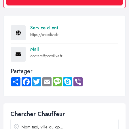
Service client
https://proxilive.fr
Mail
contact@proxilive.fr
Partager
Share
Facebook
Twitter
Email
Message
Skype
Viber
Chercher Chauffeur