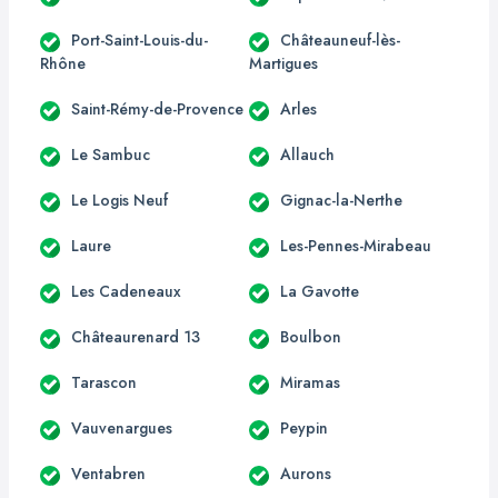
Port-Saint-Louis-du-
Châteauneuf-lès-
Rhône
Martigues
Saint-Rémy-de-Provence
Arles
Le Sambuc
Allauch
Le Logis Neuf
Gignac-la-Nerthe
Laure
Les-Pennes-Mirabeau
Les Cadeneaux
La Gavotte
Châteaurenard 13
Boulbon
Tarascon
Miramas
Vauvenargues
Peypin
Ventabren
Aurons