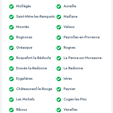
Mollégès
Aureille
Saint-Mitre-les-Remparts
Maillane
Mouriès
Velaux
Rognonas
Peyrolles-en-Provence
Gréasque
Rognes
Roquefort-la-Bédoule
La Penne-sur-Huveaune
Ensuès-la-Redonne
La Redonne
Eygalières
Istres
Châteauneuf-le-Rouge
Peynier
Les Michels
Cuges-les-Pins
Riboux
Venelles