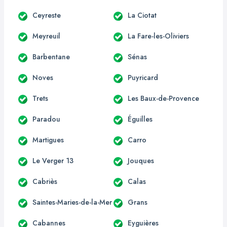
Ceyreste
La Ciotat
Meyreuil
La Fare-les-Oliviers
Barbentane
Sénas
Noves
Puyricard
Trets
Les Baux-de-Provence
Paradou
Éguilles
Martigues
Carro
Le Verger 13
Jouques
Cabriès
Calas
Saintes-Maries-de-la-Mer
Grans
Cabannes
Eyguières