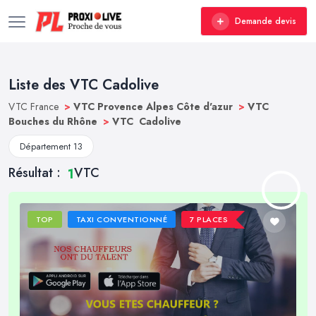
Demande devis
Liste des VTC Cadolive
VTC France
>
VTC Provence Alpes Côte d'azur
>
VTC
Bouches du Rhône
>
VTC Cadolive
Département 13
Résultat :
VTC
1
TOP
TAXI CONVENTIONNÉ
7 PLACES