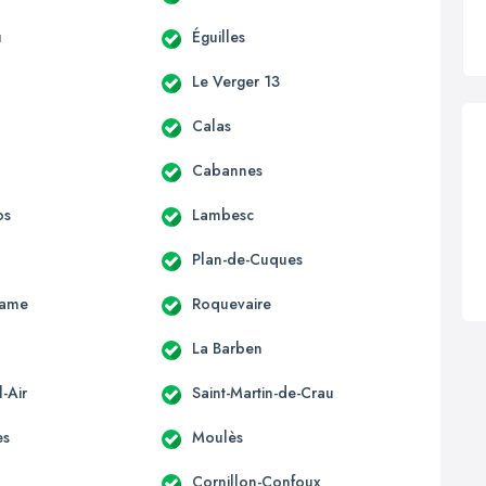
u
Éguilles
Le Verger 13
Calas
Cabannes
os
Lambesc
Plan-de-Cuques
Dame
Roquevaire
La Barben
-Air
Saint-Martin-de-Crau
es
Moulès
Cornillon-Confoux