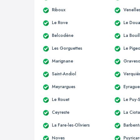
Riboux
Venelle
Le Rove
Le Dou
Belcodène
La Bouil
Les Gorguettes
Le Pige
Marignane
Graves
Saint-Andiol
Verquiè
Meyrargues
Eyrague
Le Rouet
Le Puy-
Ceyreste
La Ciota
La Fare-les-Oliviers
Barbent
Noves
Puyrica