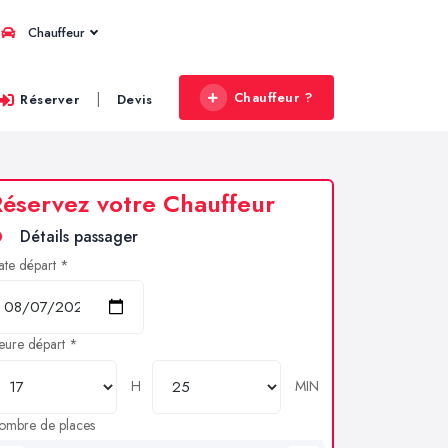
Chauffeur
Chauffeur ?
|
Réserver
Devis
éservez votre Chauffeur
Détails passager
ate départ *
eure départ *
H
MIN
ombre de places