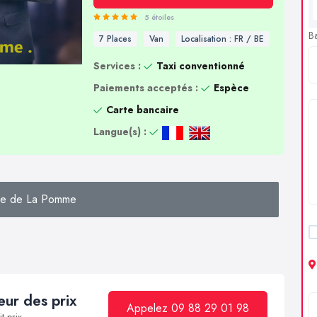
5 étoiles
B
7 Places
Van
Localisation : FR / BE
Services :
Taxi conventionné
Paiements acceptés :
Espèce
Carte bancaire
Langue(s) :
he de La Pomme
ur des prix
Appelez 09 88 29 01 98