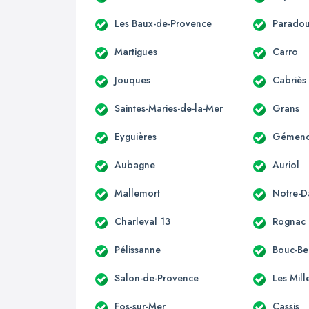
Les Baux-de-Provence
Parado
Martigues
Carro
Jouques
Cabriès
Saintes-Maries-de-la-Mer
Grans
Eyguières
Gémen
Aubagne
Auriol
Mallemort
Notre-
Charleval 13
Rognac
Pélissanne
Bouc-Bel
Salon-de-Provence
Les Mill
Fos-sur-Mer
Cassis