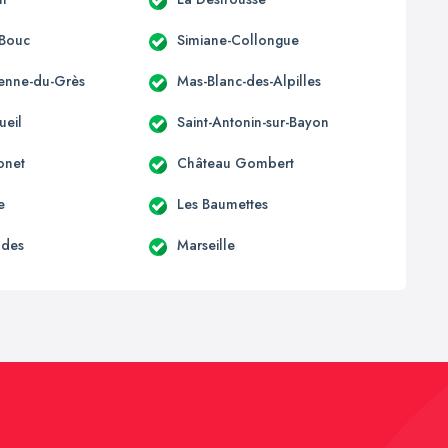
-Bouc
Simiane-Collongue
ienne-du-Grès
Mas-Blanc-des-Alpilles
ueil
Saint-Antonin-sur-Bayon
onet
Château Gombert
e
Les Baumettes
udes
Marseille