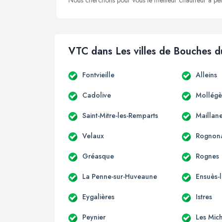
Nous cherchons pour vous le meilleur chauffeur à peti
VTC dans Les villes de Bouches 
Fontvieille
Alleins
Cadolive
Mollégè
Saint-Mitre-les-Remparts
Maillan
Velaux
Rognon
Gréasque
Rognes
La Penne-sur-Huveaune
Ensuès-
Eygalières
Istres
Peynier
Les Mic