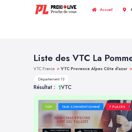
Accueil
M
Liste des VTC La Pomm
VTC France
>
VTC Provence Alpes Côte d'azur
Département 13
Résultat :
VTC
1
TOP
TAXI CONVENTIONNÉ
7 PLACES