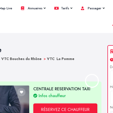
ap Live
Annuaires
Tarifs
Passager
e
R
>
VTC Bouches du Rhône
>
VTC La Pomme
D
H
CENTRALE RESERVATION TAXI
Infos chauffeur
N
RÉSERVEZ CE CHAUFFEUR