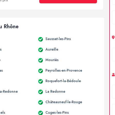
t prix
du Rhône
Sausset-les-Pins
s
Aureille
e
Mouriès
as
Peyrolles-en-Provence
Roquefort-la-Bédoule
la-Redonne
La Redonne
Châteauneuf-le-Rouge
hels
Cuges-les-Pins