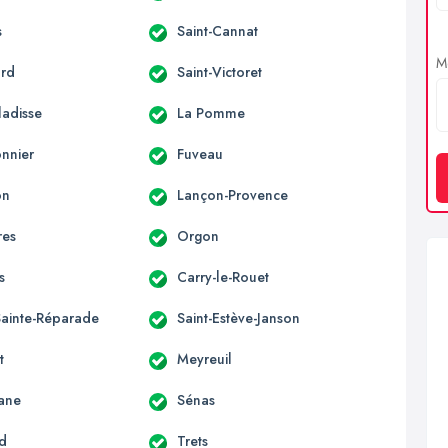
s
Saint-Cannat
Me
ard
Saint-Victoret
ladisse
La Pomme
onnier
Fuveau
on
Lançon-Provence
res
Orgon
s
Carry-le-Rouet
Sainte-Réparade
Saint-Estève-Janson
t
Meyreuil
ane
Sénas
rd
Trets