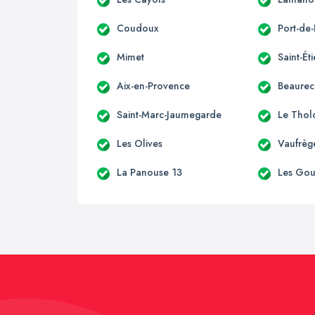
Coudoux
Port-de
Mimet
Saint-Ét
Aix-en-Provence
Beaurec
Saint-Marc-Jaumegarde
Le Thol
Les Olives
Vaufrèg
La Panouse 13
Les Go