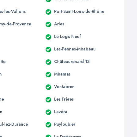
s-les-Vallons
Port-Saint-Louis-du-Rhône
émy-de-Provence
Arles
Le Logis Neuf
Les-Pennes-Mirabeau
tte
Châteaurenard 13
n
Miramas
Ventabren
ne
Les Frères
en
Lavéra
ul-lez-Durance
Puyloubier
n
La Destrousse