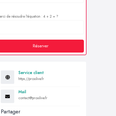
rci de résoudre l'équation : 4 + 2 = ?
Réserver
Service client
https://proxilive.fr
Mail
contact@proxilive.fr
Partager