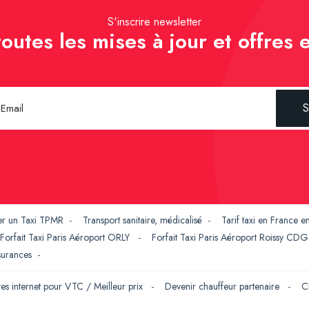
S'inscrire newsletter
outes les mises à jour et offres e
S
er un Taxi TPMR
-
Transport sanitaire, médicalisé
-
Tarif taxi en France 
Forfait Taxi Paris Aéroport ORLY
-
Forfait Taxi Paris Aéroport Roissy CD
ssurances
-
tes internet pour VTC / Meilleur prix
-
Devenir chauffeur partenaire
-
C