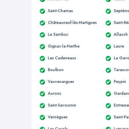
Saint-Chamas
Septème
Châteauneuf-lès-Martigues
Saint-R
Le Sambuc
Allauch
Gignac-la-Nerthe
Laure
Les Cadeneaux
La Gavo
Boulbon
Tarasco
Vauvenargues
Peypin
Aurons
Gardan
Saint-Savournin
Entress
Vernègues
Saint-Pa
Les Cayols
Lamano