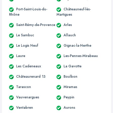
Port-Saint-Louis-du-
Châteauneuf-lès-
Rhône
Martigues
Saint-Rémy-de-Provence
Arles
Le Sambuc
Allauch
Le Logis Neuf
Gignac-la-Nerthe
Laure
Les-Pennes-Mirabeau
Les Cadeneaux
La Gavotte
Châteaurenard 13
Boulbon
Tarascon
Miramas
Vauvenargues
Peypin
Ventabren
Aurons