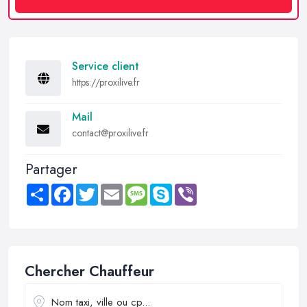
Service client
https://proxilive.fr
Mail
contact@proxilive.fr
Partager
Share
Facebook
Twitter
Email
Message
Skype
Viber
Chercher Chauffeur