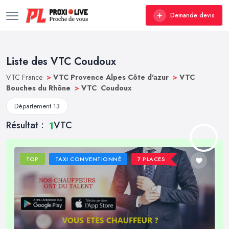
Demande devis
Liste des VTC Coudoux
VTC France
>
VTC Provence Alpes Côte d'azur
>
VTC
Bouches du Rhône
>
VTC Coudoux
Département 13
Résultat :
VTC
1
TOP
TAXI CONVENTIONNÉ
7 PLACES