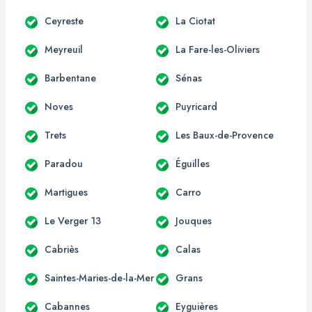
Ceyreste
La Ciotat
Meyreuil
La Fare-les-Oliviers
Barbentane
Sénas
Noves
Puyricard
Trets
Les Baux-de-Provence
Paradou
Éguilles
Martigues
Carro
Le Verger 13
Jouques
Cabriès
Calas
Saintes-Maries-de-la-Mer
Grans
Cabannes
Eyguières