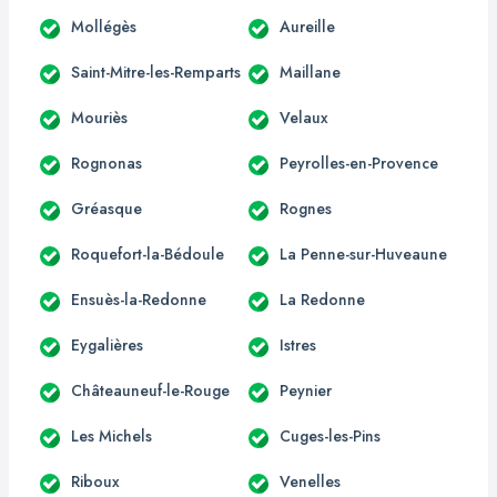
Mollégès
Aureille
Saint-Mitre-les-Remparts
Maillane
Mouriès
Velaux
Rognonas
Peyrolles-en-Provence
Gréasque
Rognes
Roquefort-la-Bédoule
La Penne-sur-Huveaune
Ensuès-la-Redonne
La Redonne
Eygalières
Istres
Châteauneuf-le-Rouge
Peynier
Les Michels
Cuges-les-Pins
Riboux
Venelles