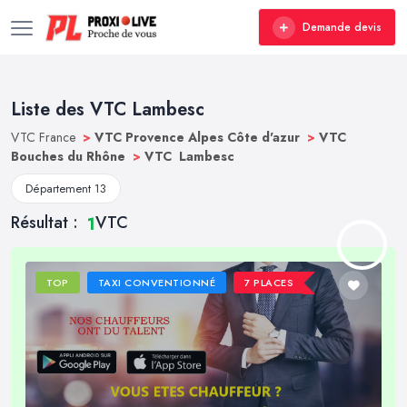
Demande devis
Liste des VTC Lambesc
VTC France
>
VTC Provence Alpes Côte d'azur
>
VTC
Bouches du Rhône
>
VTC Lambesc
Département 13
Résultat :
VTC
1
TOP
TAXI CONVENTIONNÉ
7 PLACES