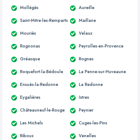
Mollégès
Aureille
Saint-Mitre-les-Remparts
Maillane
Mouriès
Velaux
Rognonas
Peyrolles-en-Provence
Gréasque
Rognes
Roquefort-la-Bédoule
La Penne-sur-Huveaune
Ensuès-la-Redonne
La Redonne
Eygalières
Istres
Châteauneuf-le-Rouge
Peynier
Les Michels
Cuges-les-Pins
Riboux
Venelles