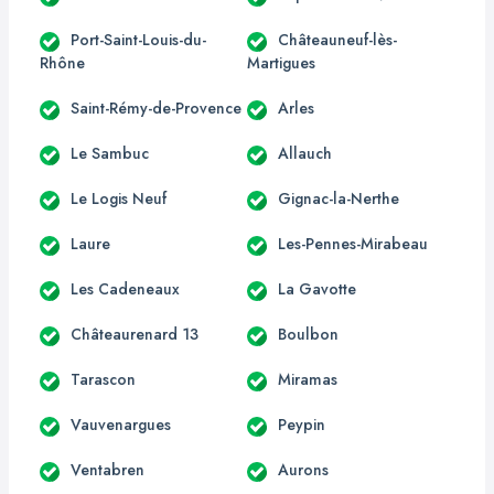
Port-Saint-Louis-du-
Châteauneuf-lès-
Rhône
Martigues
Saint-Rémy-de-Provence
Arles
Le Sambuc
Allauch
Le Logis Neuf
Gignac-la-Nerthe
Laure
Les-Pennes-Mirabeau
Les Cadeneaux
La Gavotte
Châteaurenard 13
Boulbon
Tarascon
Miramas
Vauvenargues
Peypin
Ventabren
Aurons