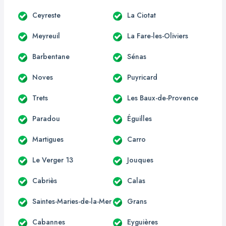
Ceyreste
La Ciotat
Meyreuil
La Fare-les-Oliviers
Barbentane
Sénas
Noves
Puyricard
Trets
Les Baux-de-Provence
Paradou
Éguilles
Martigues
Carro
Le Verger 13
Jouques
Cabriès
Calas
Saintes-Maries-de-la-Mer
Grans
Cabannes
Eyguières