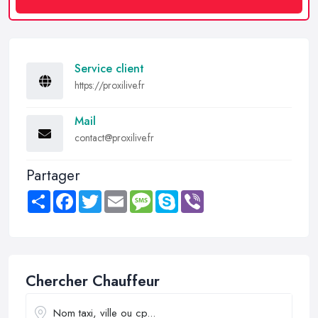
Service client
https://proxilive.fr
Mail
contact@proxilive.fr
Partager
Share
Facebook
Twitter
Email
Message
Skype
Viber
Chercher Chauffeur