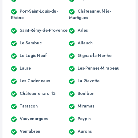
Port-Saint-Louis-du-
Châteauneuf-lès-
Rhône
Martigues
Saint-Rémy-de-Provence
Arles
Le Sambuc
Allauch
Le Logis Neuf
Gignac-la-Nerthe
Laure
Les-Pennes-Mirabeau
Les Cadeneaux
La Gavotte
Châteaurenard 13
Boulbon
Tarascon
Miramas
Vauvenargues
Peypin
Ventabren
Aurons