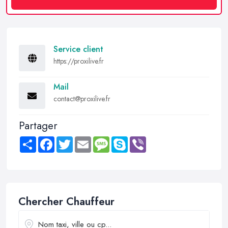
Service client
https://proxilive.fr
Mail
contact@proxilive.fr
Partager
Share
Facebook
Twitter
Email
Message
Skype
Viber
Chercher Chauffeur