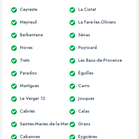
Ceyreste
La Ciotat
Meyreuil
La Fare-les-Oliviers
Barbentane
Sénas
Noves
Puyricard
Trets
Les Baux-de-Provence
Paradou
Éguilles
Martigues
Carro
Le Verger 13
Jouques
Cabriès
Calas
Saintes-Maries-de-la-Mer
Grans
Cabannes
Eyguières