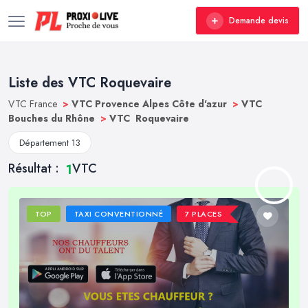
Demande devis
Liste des VTC Roquevaire
VTC France
>
VTC Provence Alpes Côte d'azur
>
VTC
Bouches du Rhône
>
VTC Roquevaire
Département 13
Résultat :
VTC
1
TOP
TAXI CONVENTIONNÉ
7 PLACES