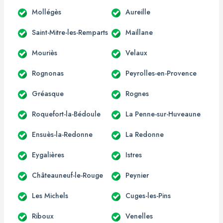
Mollégès
Aureille
Saint-Mitre-les-Remparts
Maillane
Mouriès
Velaux
Rognonas
Peyrolles-en-Provence
Gréasque
Rognes
Roquefort-la-Bédoule
La Penne-sur-Huveaune
Ensuès-la-Redonne
La Redonne
Eygalières
Istres
Châteauneuf-le-Rouge
Peynier
Les Michels
Cuges-les-Pins
Riboux
Venelles