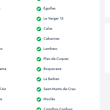
u
Éguilles
Le Verger 13
Calas
Cabannes
os
Lambesc
Plan-de-Cuques
Dame
Roquevaire
La Barben
-Air
Saint-Martin-de-Crau
es
Moulès
Cornillon-Confoux