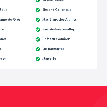
-Bouc
Simiane-Collongue
ienne-du-Grès
Mas-Blanc-des-Alpilles
ueil
Saint-Antonin-sur-Bayon
onet
Château Gombert
e
Les Baumettes
udes
Marseille