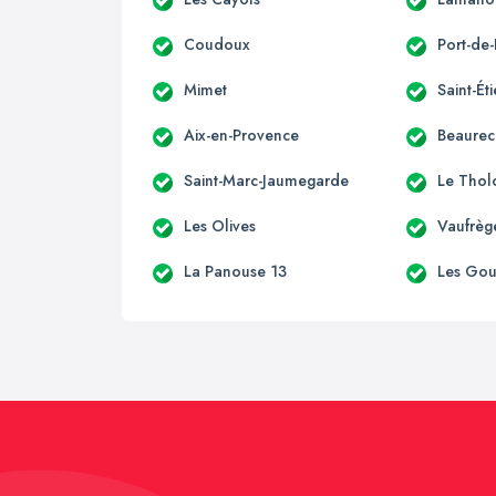
Coudoux
Port-de
Mimet
Saint-Ét
Aix-en-Provence
Beaurec
Saint-Marc-Jaumegarde
Le Thol
Les Olives
Vaufrèg
La Panouse 13
Les Go