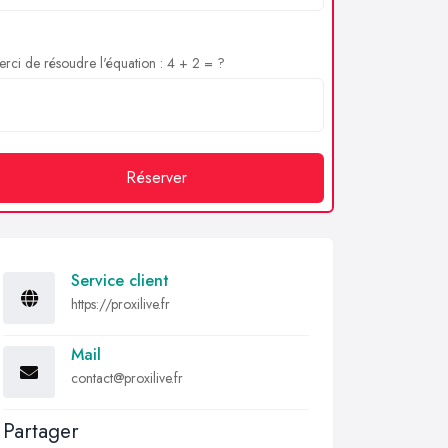
rci de résoudre l'équation : 4 + 2 = ?
Réserver
Service client
https://proxilive.fr
Mail
contact@proxilive.fr
Partager