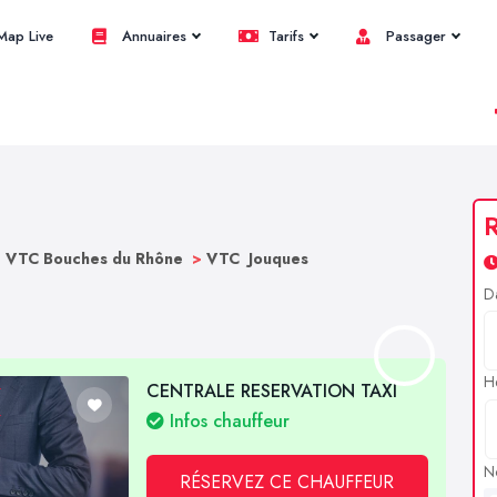
ap Live
Annuaires
Tarifs
Passager
R
>
VTC Bouches du Rhône
>
VTC Jouques
D
H
CENTRALE RESERVATION TAXI
Infos chauffeur
N
RÉSERVEZ CE CHAUFFEUR