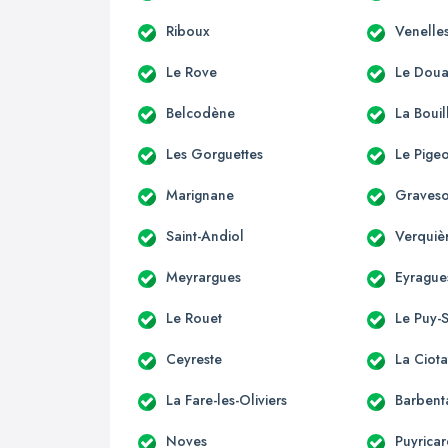
Riboux
Venelle
Le Rove
Le Dou
Belcodène
La Bouil
Les Gorguettes
Le Pige
Marignane
Graves
Saint-Andiol
Verquiè
Meyrargues
Eyrague
Le Rouet
Le Puy-
Ceyreste
La Ciota
La Fare-les-Oliviers
Barbent
Noves
Puyrica