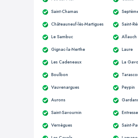
Saint-Chamas
Septème
Châteauneuf-lès-Martigues
Saint-R
Le Sambuc
Allauch
Gignac-la-Nerthe
Laure
Les Cadeneaux
La Gavo
Boulbon
Tarasco
Vauvenargues
Peypin
Aurons
Gardan
Saint-Savournin
Entress
Vernègues
Saint-Pa
Les Cayols
Lamano