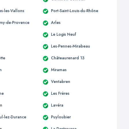
s-les-Vallons
Port-Saint-Louis-du-Rhône
émy-de-Provence
Arles
Le Logis Neuf
Les-Pennes-Mirabeau
tte
Châteaurenard 13
n
Miramas
Ventabren
ne
Les Frères
en
Lavéra
ul-lez-Durance
Puyloubier
n
La Destrousse