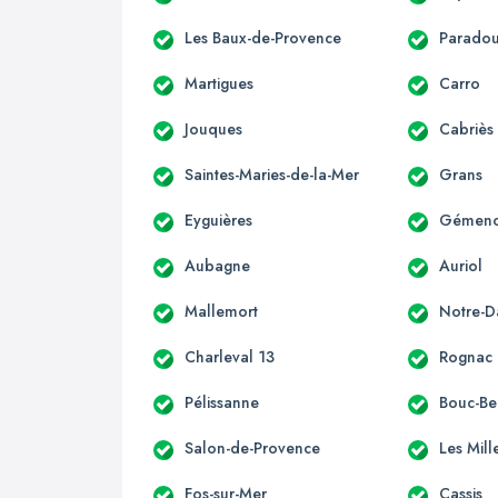
Les Baux-de-Provence
Parado
Martigues
Carro
Jouques
Cabriès
Saintes-Maries-de-la-Mer
Grans
Eyguières
Gémen
Aubagne
Auriol
Mallemort
Notre-
Charleval 13
Rognac
Pélissanne
Bouc-Bel
Salon-de-Provence
Les Mill
Fos-sur-Mer
Cassis