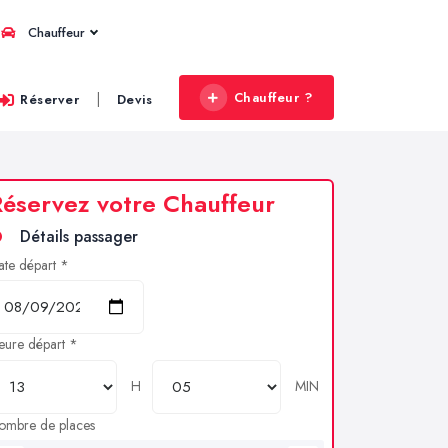
Chauffeur
Chauffeur ?
|
Réserver
Devis
éservez votre Chauffeur
Détails passager
ate départ *
eure départ *
H
MIN
ombre de places