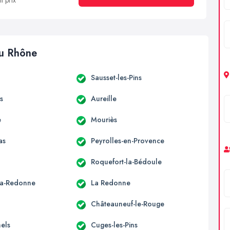
t prix
du Rhône
Sausset-les-Pins
s
Aureille
e
Mouriès
as
Peyrolles-en-Provence
Roquefort-la-Bédoule
la-Redonne
La Redonne
Châteauneuf-le-Rouge
hels
Cuges-les-Pins