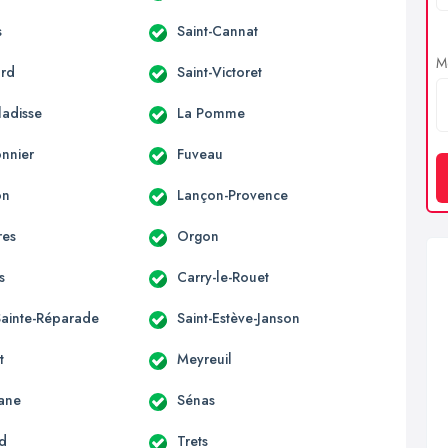
s
Saint-Cannat
Me
ard
Saint-Victoret
ladisse
La Pomme
onnier
Fuveau
on
Lançon-Provence
res
Orgon
s
Carry-le-Rouet
Sainte-Réparade
Saint-Estève-Janson
t
Meyreuil
ane
Sénas
rd
Trets