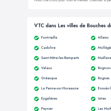
Nous cherchons pour vous le meilleur chauffeur à peti
VTC dans Les villes de Bouches 
Fontvieille
Alleins
Cadolive
Mollégè
Saint-Mitre-les-Remparts
Maillan
Velaux
Rognon
Gréasque
Rognes
La Penne-sur-Huveaune
Ensuès-
Eygalières
Istres
Peynier
Les Mic