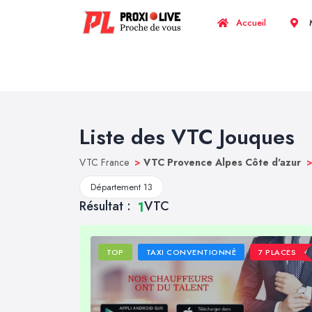
Accueil
M
Liste des VTC Jouques
VTC France
>
VTC Provence Alpes Côte d'azur
Département 13
Résultat :
VTC
1
TOP
TAXI CONVENTIONNÉ
7 PLACES