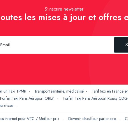
S'inscrire newsletter
outes les mises à jour et offres e
S
er un Taxi TPMR
-
Transport sanitaire, médicalisé
-
Tarif taxi en France 
Forfait Taxi Paris Aéroport ORLY
-
Forfait Taxi Paris Aéroport Roissy CD
ssurances
-
tes internet pour VTC / Meilleur prix
-
Devenir chauffeur partenaire
-
C