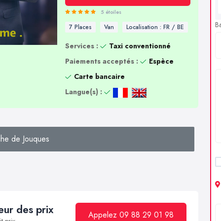
5 étoiles
B
7 Places
Van
Localisation : FR / BE
Services :
Taxi conventionné
Paiements acceptés :
Espèce
Carte bancaire
Langue(s) :
he de Jouques
ur des prix
Appelez 09 88 29 01 98