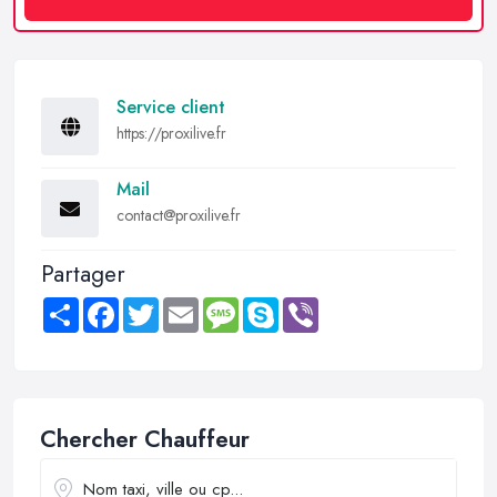
Service client
https://proxilive.fr
Mail
contact@proxilive.fr
Partager
Share
Facebook
Twitter
Email
Message
Skype
Viber
Chercher Chauffeur