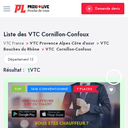
Demande devis
Liste des VTC Cornillon-Confoux
VTC France
>
VTC Provence Alpes Côte d'azur
>
VTC
Bouches du Rhône
>
VTC Cornillon-Confoux
Département 13
Résultat :
VTC
1
TOP
TAXI CONVENTIONNÉ
7 PLACES