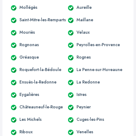
Mollégès
Aureille
Saint-Mitre-les-Remparts
Maillane
Mouriès
Velaux
Rognonas
Peyrolles-en-Provence
Gréasque
Rognes
Roquefort-la-Bédoule
La Penne-sur-Huveaune
Ensuès-la-Redonne
La Redonne
Eygalières
Istres
Châteauneuf-le-Rouge
Peynier
Les Michels
Cuges-les-Pins
Riboux
Venelles