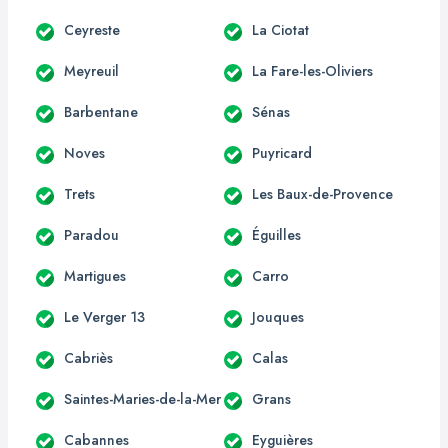
Ceyreste
La Ciotat
Meyreuil
La Fare-les-Oliviers
Barbentane
Sénas
Noves
Puyricard
Trets
Les Baux-de-Provence
Paradou
Éguilles
Martigues
Carro
Le Verger 13
Jouques
Cabriès
Calas
Saintes-Maries-de-la-Mer
Grans
Cabannes
Eyguières