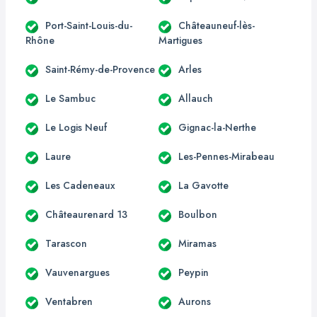
Port-Saint-Louis-du-
Châteauneuf-lès-
Rhône
Martigues
Saint-Rémy-de-Provence
Arles
Le Sambuc
Allauch
Le Logis Neuf
Gignac-la-Nerthe
Laure
Les-Pennes-Mirabeau
Les Cadeneaux
La Gavotte
Châteaurenard 13
Boulbon
Tarascon
Miramas
Vauvenargues
Peypin
Ventabren
Aurons