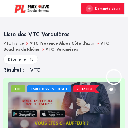
Demande devis
Liste des VTC Verquières
VTC France
>
VTC Provence Alpes Côte d'azur
>
VTC
Bouches du Rhône
>
VTC Verquières
Département 13
Résultat :
VTC
1
TOP
TAXI CONVENTIONNÉ
7 PLACES