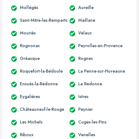
Mollégès
Aureille
Saint-Mitre-les-Remparts
Maillane
Mouriès
Velaux
Rognonas
Peyrolles-en-Provence
Gréasque
Rognes
Roquefort-la-Bédoule
La Penne-sur-Huveaune
Ensuès-la-Redonne
La Redonne
Eygalières
Istres
Châteauneuf-le-Rouge
Peynier
Les Michels
Cuges-les-Pins
Riboux
Venelles