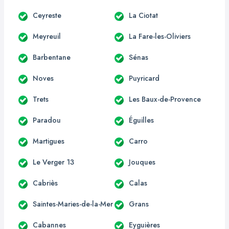
Ceyreste
La Ciotat
Meyreuil
La Fare-les-Oliviers
Barbentane
Sénas
Noves
Puyricard
Trets
Les Baux-de-Provence
Paradou
Éguilles
Martigues
Carro
Le Verger 13
Jouques
Cabriès
Calas
Saintes-Maries-de-la-Mer
Grans
Cabannes
Eyguières