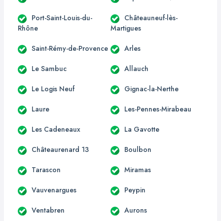
Port-Saint-Louis-du-
Châteauneuf-lès-
Rhône
Martigues
Saint-Rémy-de-Provence
Arles
Le Sambuc
Allauch
Le Logis Neuf
Gignac-la-Nerthe
Laure
Les-Pennes-Mirabeau
Les Cadeneaux
La Gavotte
Châteaurenard 13
Boulbon
Tarascon
Miramas
Vauvenargues
Peypin
Ventabren
Aurons