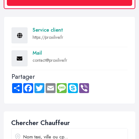
Service client
https://proxilive.fr
Mail
contact@proxilive.fr
Partager
Share
Facebook
Twitter
Email
Message
Skype
Viber
Chercher Chauffeur