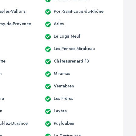
s-les-Vallons
Port-Saint-Louis-du-Rhône
émy-de-Provence
Arles
Le Logis Neuf
Les-Pennes-Mirabeau
tte
Châteaurenard 13
n
Miramas
Ventabren
ne
Les Frères
en
Lavéra
ul-lez-Durance
Puyloubier
n
La Destrousse