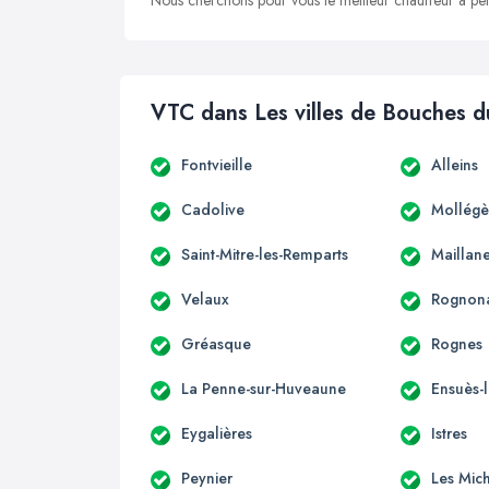
Nous cherchons pour vous le meilleur chauffeur à peti
VTC dans Les villes de Bouches 
Fontvieille
Alleins
Cadolive
Mollégè
Saint-Mitre-les-Remparts
Maillan
Velaux
Rognon
Gréasque
Rognes
La Penne-sur-Huveaune
Ensuès-
Eygalières
Istres
Peynier
Les Mic