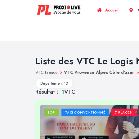
Accueil
M
Liste des VTC Le Logis 
VTC France
>
VTC Provence Alpes Côte d'azur
Département 13
Résultat :
VTC
1
TOP
TAXI CONVENTIONNÉ
7 PLACES