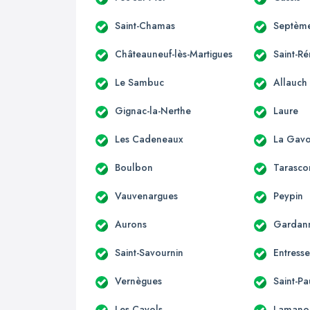
Saint-Chamas
Septème
Châteauneuf-lès-Martigues
Saint-R
Le Sambuc
Allauch
Gignac-la-Nerthe
Laure
Les Cadeneaux
La Gavo
Boulbon
Tarasco
Vauvenargues
Peypin
Aurons
Gardan
Saint-Savournin
Entress
Vernègues
Saint-Pa
Les Cayols
Lamano