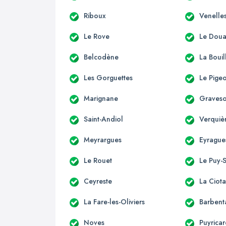
Riboux
Venelle
Le Rove
Le Dou
Belcodène
La Bouil
Les Gorguettes
Le Pige
Marignane
Graves
Saint-Andiol
Verquiè
Meyrargues
Eyrague
Le Rouet
Le Puy-
Ceyreste
La Ciota
La Fare-les-Oliviers
Barbent
Noves
Puyrica