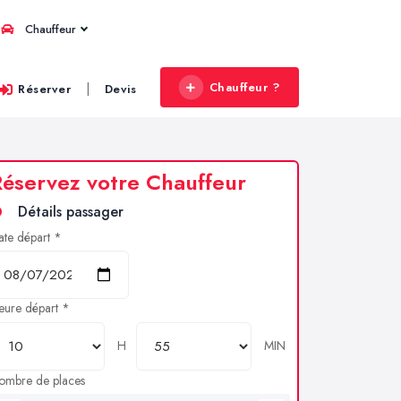
Chauffeur
Chauffeur ?
|
Réserver
Devis
éservez votre Chauffeur
Détails passager
ate départ *
eure départ *
H
MIN
ombre de places