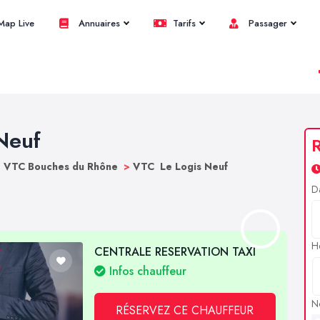
ap Live
Annuaires
Tarifs
Passager
Neuf
R
>
VTC Bouches du Rhône
>
VTC Le Logis Neuf
D
H
CENTRALE RESERVATION TAXI
Infos chauffeur
N
RÉSERVEZ CE CHAUFFEUR