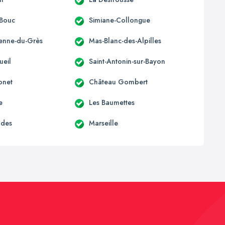
-Bouc
Simiane-Collongue
ienne-du-Grès
Mas-Blanc-des-Alpilles
ueil
Saint-Antonin-sur-Bayon
onet
Château Gombert
e
Les Baumettes
udes
Marseille