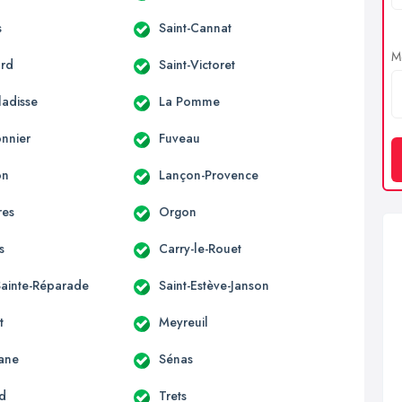
s
Saint-Cannat
Me
ard
Saint-Victoret
ladisse
La Pomme
onnier
Fuveau
on
Lançon-Provence
res
Orgon
s
Carry-le-Rouet
Sainte-Réparade
Saint-Estève-Janson
t
Meyreuil
ane
Sénas
rd
Trets