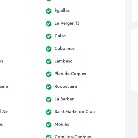
u
Éguilles
Le Verger 13
Calas
Cabannes
os
Lambesc
Plan-de-Cuques
Dame
Roquevaire
La Barben
-Air
Saint-Martin-de-Crau
es
Moulès
Cornillon-Confoux