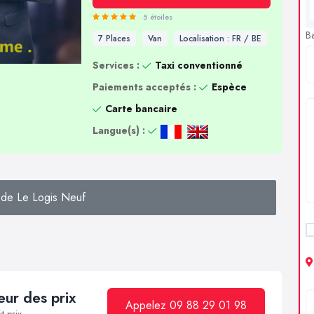
5 étoiles
B
7 Places
Van
Localisation : FR / BE
Services :
Taxi conventionné
Paiements acceptés :
Espèce
Carte bancaire
Langue(s) :
de Le Logis Neuf
ur des prix
Appelez 09 88 29 01 98