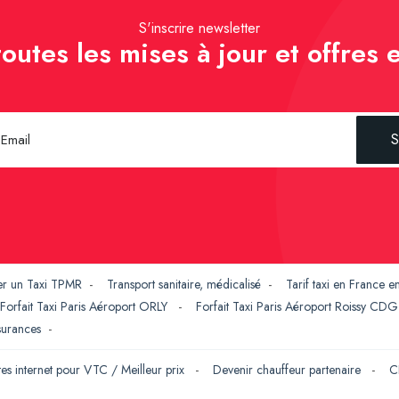
S'inscrire newsletter
outes les mises à jour et offres e
S
er un Taxi TPMR
-
Transport sanitaire, médicalisé
-
Tarif taxi en France 
Forfait Taxi Paris Aéroport ORLY
-
Forfait Taxi Paris Aéroport Roissy CD
ssurances
-
tes internet pour VTC / Meilleur prix
-
Devenir chauffeur partenaire
-
C