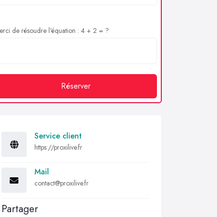
rci de résoudre l'équation : 4 + 2 = ?
Réserver
Service client
https://proxilive.fr
Mail
contact@proxilive.fr
Partager