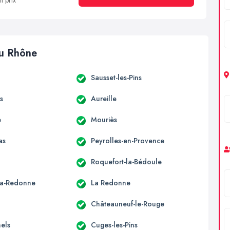
t prix
du Rhône
Sausset-les-Pins
s
Aureille
e
Mouriès
as
Peyrolles-en-Provence
Roquefort-la-Bédoule
la-Redonne
La Redonne
Châteauneuf-le-Rouge
hels
Cuges-les-Pins