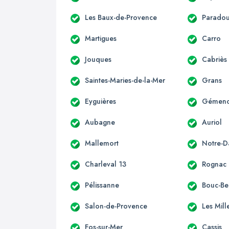
Les Baux-de-Provence
Parado
Martigues
Carro
Jouques
Cabriès
Saintes-Maries-de-la-Mer
Grans
Eyguières
Gémen
Aubagne
Auriol
Mallemort
Notre-
Charleval 13
Rognac
Pélissanne
Bouc-Bel
Salon-de-Provence
Les Mill
Fos-sur-Mer
Cassis