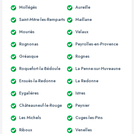
Mollégès
Aureille
Saint-Mitre-les-Remparts
Maillane
Mouriès
Velaux
Rognonas
Peyrolles-en-Provence
Gréasque
Rognes
Roquefort-la-Bédoule
La Penne-sur-Huveaune
Ensuès-la-Redonne
La Redonne
Eygalières
Istres
Châteauneuf-le-Rouge
Peynier
Les Michels
Cuges-les-Pins
Riboux
Venelles