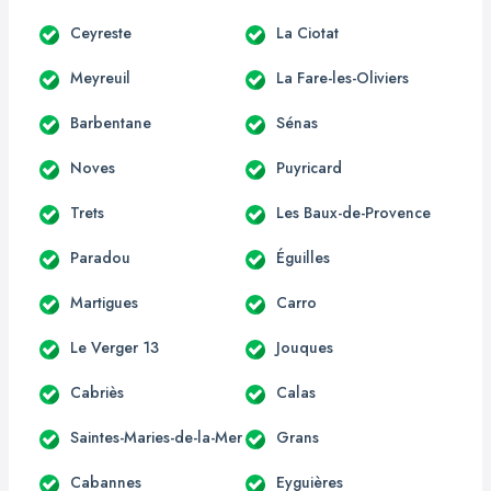
Ceyreste
La Ciotat
Meyreuil
La Fare-les-Oliviers
Barbentane
Sénas
Noves
Puyricard
Trets
Les Baux-de-Provence
Paradou
Éguilles
Martigues
Carro
Le Verger 13
Jouques
Cabriès
Calas
Saintes-Maries-de-la-Mer
Grans
Cabannes
Eyguières