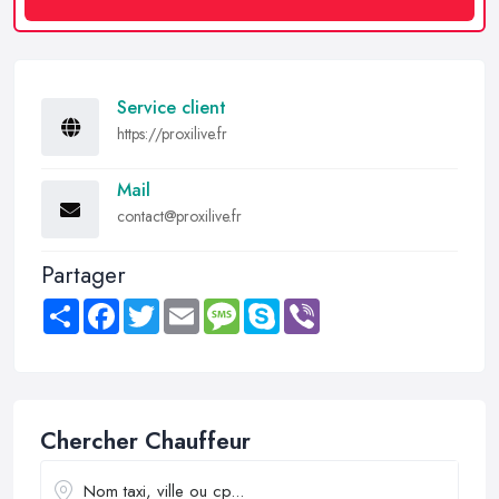
Service client
https://proxilive.fr
Mail
contact@proxilive.fr
Partager
Share
Facebook
Twitter
Email
Message
Skype
Viber
Chercher Chauffeur