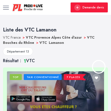
Demande devis
Liste des VTC Lamanon
VTC France
>
VTC Provence Alpes Côte d'azur
>
VTC
Bouches du Rhône
>
VTC Lamanon
Département 13
Résultat :
VTC
1
TOP
TAXI CONVENTIONNÉ
7 PLACES