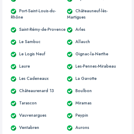
Port-Saint-Louis-du-
Châteauneuf-lès-
Rhône
Martigues
Saint-Rémy-de-Provence
Arles
Le Sambuc
Allauch
Le Logis Neuf
Gignac-la-Nerthe
Laure
Les-Pennes-Mirabeau
Les Cadeneaux
La Gavotte
Châteaurenard 13
Boulbon
Tarascon
Miramas
Vauvenargues
Peypin
Ventabren
Aurons