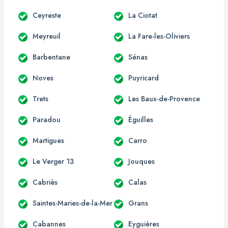
Ceyreste
La Ciotat
Meyreuil
La Fare-les-Oliviers
Barbentane
Sénas
Noves
Puyricard
Trets
Les Baux-de-Provence
Paradou
Éguilles
Martigues
Carro
Le Verger 13
Jouques
Cabriès
Calas
Saintes-Maries-de-la-Mer
Grans
Cabannes
Eyguières