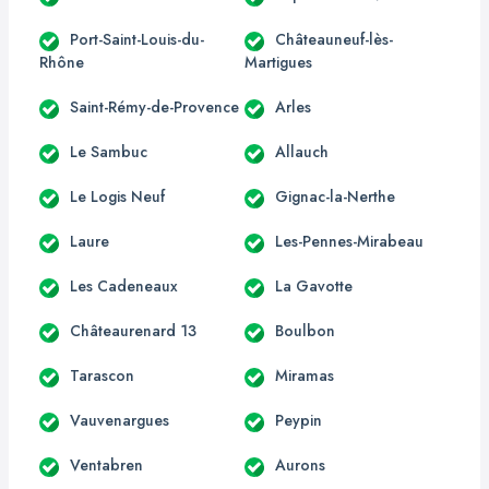
Port-Saint-Louis-du-
Châteauneuf-lès-
Rhône
Martigues
Saint-Rémy-de-Provence
Arles
Le Sambuc
Allauch
Le Logis Neuf
Gignac-la-Nerthe
Laure
Les-Pennes-Mirabeau
Les Cadeneaux
La Gavotte
Châteaurenard 13
Boulbon
Tarascon
Miramas
Vauvenargues
Peypin
Ventabren
Aurons