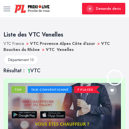
Demande devis
Liste des VTC Venelles
VTC France
>
VTC Provence Alpes Côte d'azur
>
VTC
Bouches du Rhône
>
VTC Venelles
Département 13
Résultat :
VTC
1
TOP
TAXI CONVENTIONNÉ
7 PLACES