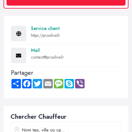
Service client
https://proxilive.fr
Mail
contact@proxilive.fr
Partager
Share
Facebook
Twitter
Email
Message
Skype
Viber
Chercher Chauffeur