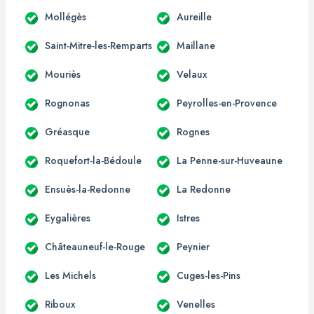
Mollégès
Aureille
Saint-Mitre-les-Remparts
Maillane
Mouriès
Velaux
Rognonas
Peyrolles-en-Provence
Gréasque
Rognes
Roquefort-la-Bédoule
La Penne-sur-Huveaune
Ensuès-la-Redonne
La Redonne
Eygalières
Istres
Châteauneuf-le-Rouge
Peynier
Les Michels
Cuges-les-Pins
Riboux
Venelles