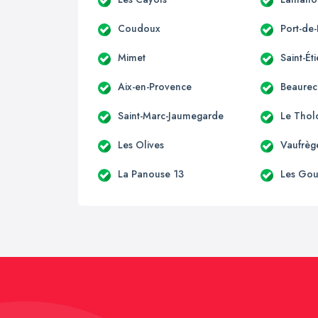
Coudoux
Port-de
Mimet
Saint-Ét
Aix-en-Provence
Beaurec
Saint-Marc-Jaumegarde
Le Thol
Les Olives
Vaufrèg
La Panouse 13
Les Go