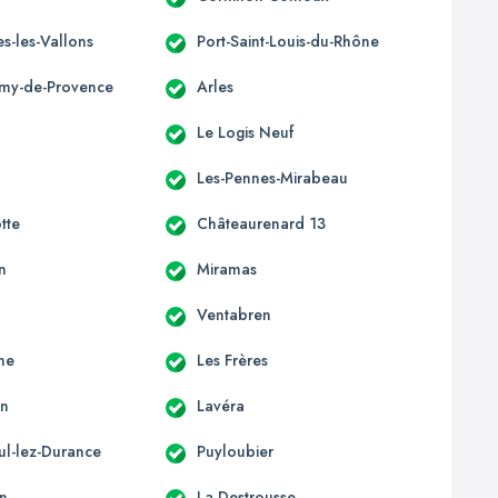
s-les-Vallons
Port-Saint-Louis-du-Rhône
émy-de-Provence
Arles
Le Logis Neuf
Les-Pennes-Mirabeau
tte
Châteaurenard 13
n
Miramas
Ventabren
ne
Les Frères
en
Lavéra
ul-lez-Durance
Puyloubier
n
La Destrousse