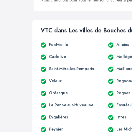
Nous cherchons pour vous le meilleur chauffeur à peti
VTC dans Les villes de Bouches 
Fontvieille
Alleins
Cadolive
Mollégè
Saint-Mitre-les-Remparts
Maillan
Velaux
Rognon
Gréasque
Rognes
La Penne-sur-Huveaune
Ensuès-
Eygalières
Istres
Peynier
Les Mic