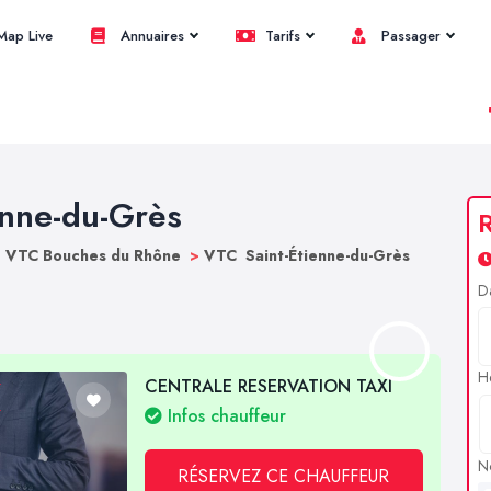
ap Live
Annuaires
Tarifs
Passager
enne-du-Grès
R
>
VTC Bouches du Rhône
>
VTC Saint-Étienne-du-Grès
D
H
CENTRALE RESERVATION TAXI
Infos chauffeur
N
RÉSERVEZ CE CHAUFFEUR