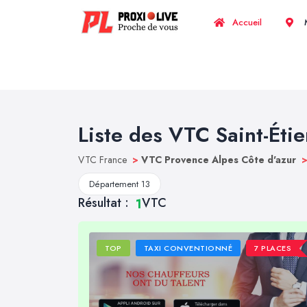
Accueil
M
Liste des VTC Saint-Éti
VTC France
>
VTC Provence Alpes Côte d'azur
Département 13
Résultat :
VTC
1
TOP
TAXI CONVENTIONNÉ
7 PLACES