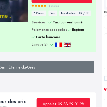
5 étoiles
B
7 Places
Van
Localisation : FR / BE
Services :
Taxi conventionné
Paiements acceptés :
Espèce
Carte bancaire
Langue(s) :
Saint-Étienne-du-Grès
ur des prix
Appelez 09 88 29 01 98