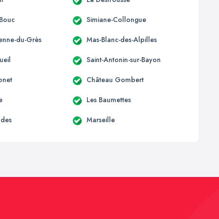
-Bouc
Simiane-Collongue
ienne-du-Grès
Mas-Blanc-des-Alpilles
ueil
Saint-Antonin-sur-Bayon
onet
Château Gombert
e
Les Baumettes
udes
Marseille