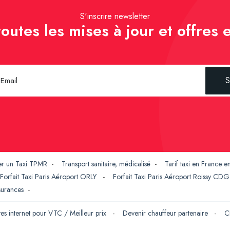
S'inscrire newsletter
outes les mises à jour et offres e
S
er un Taxi TPMR
-
Transport sanitaire, médicalisé
-
Tarif taxi en France 
Forfait Taxi Paris Aéroport ORLY
-
Forfait Taxi Paris Aéroport Roissy CD
ssurances
-
tes internet pour VTC / Meilleur prix
-
Devenir chauffeur partenaire
-
C