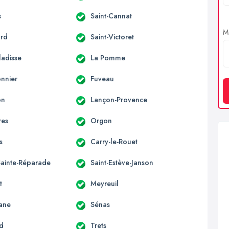
s
Saint-Cannat
Me
ard
Saint-Victoret
ladisse
La Pomme
onnier
Fuveau
on
Lançon-Provence
res
Orgon
s
Carry-le-Rouet
Sainte-Réparade
Saint-Estève-Janson
t
Meyreuil
ane
Sénas
rd
Trets