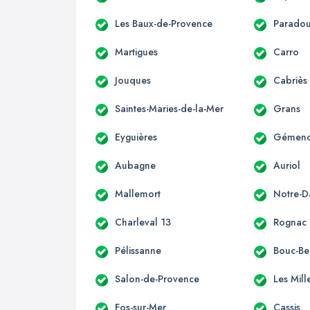
Les Baux-de-Provence
Parado
Martigues
Carro
Jouques
Cabriès
Saintes-Maries-de-la-Mer
Grans
Eyguières
Gémen
Aubagne
Auriol
Mallemort
Notre-
Charleval 13
Rognac
Pélissanne
Bouc-Bel
Salon-de-Provence
Les Mill
Fos-sur-Mer
Cassis