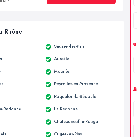
t prix
du Rhône
Sausset-les-Pins
s
Aureille
e
Mouriès
as
Peyrolles-en-Provence
Roquefort-la-Bédoule
la-Redonne
La Redonne
Châteauneuf-le-Rouge
hels
Cuges-les-Pins