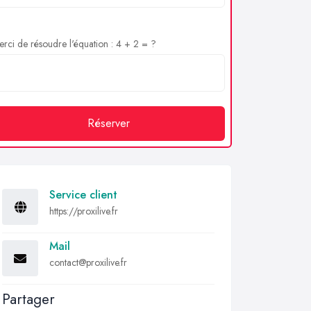
rci de résoudre l'équation : 4 + 2 = ?
Réserver
Service client
https://proxilive.fr
Mail
contact@proxilive.fr
Partager