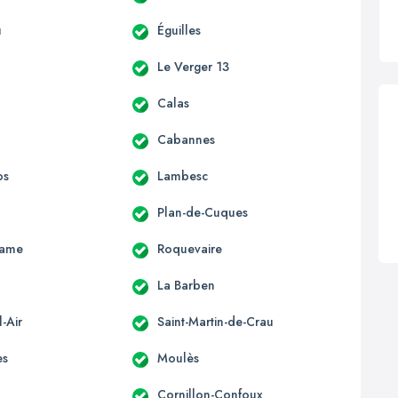
u
Éguilles
Le Verger 13
Calas
Cabannes
os
Lambesc
Plan-de-Cuques
Dame
Roquevaire
La Barben
-Air
Saint-Martin-de-Crau
es
Moulès
Cornillon-Confoux