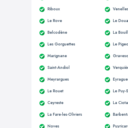
Riboux
Venelle
Le Rove
Le Dou
Belcodène
La Bouil
Les Gorguettes
Le Pige
Marignane
Graves
Saint-Andiol
Verquiè
Meyrargues
Eyrague
Le Rouet
Le Puy-
Ceyreste
La Ciota
La Fare-les-Oliviers
Barbent
Noves
Puyrica