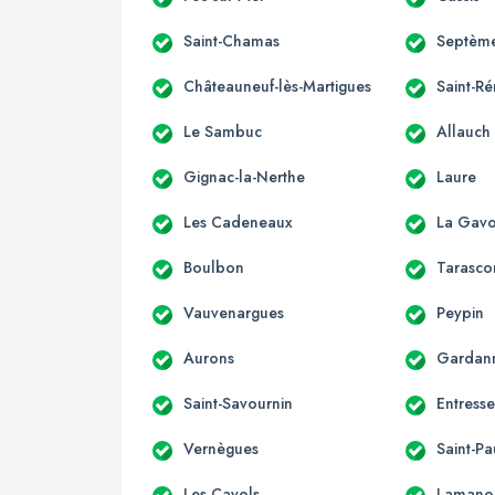
Saint-Chamas
Septème
Châteauneuf-lès-Martigues
Saint-R
Le Sambuc
Allauch
Gignac-la-Nerthe
Laure
Les Cadeneaux
La Gavo
Boulbon
Tarasco
Vauvenargues
Peypin
Aurons
Gardan
Saint-Savournin
Entress
Vernègues
Saint-Pa
Les Cayols
Lamano