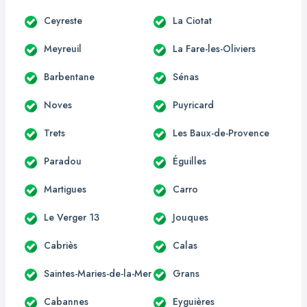
Ceyreste
La Ciotat
Meyreuil
La Fare-les-Oliviers
Barbentane
Sénas
Noves
Puyricard
Trets
Les Baux-de-Provence
Paradou
Éguilles
Martigues
Carro
Le Verger 13
Jouques
Cabriès
Calas
Saintes-Maries-de-la-Mer
Grans
Cabannes
Eyguières