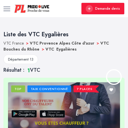
Demande devis
Liste des VTC Eygalières
VTC France
>
VTC Provence Alpes Côte d'azur
>
VTC
Bouches du Rhône
>
VTC Eygalières
Département 13
Résultat :
VTC
1
TOP
TAXI CONVENTIONNÉ
7 PLACES