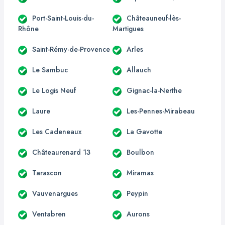
Port-Saint-Louis-du-
Châteauneuf-lès-
Rhône
Martigues
Saint-Rémy-de-Provence
Arles
Le Sambuc
Allauch
Le Logis Neuf
Gignac-la-Nerthe
Laure
Les-Pennes-Mirabeau
Les Cadeneaux
La Gavotte
Châteaurenard 13
Boulbon
Tarascon
Miramas
Vauvenargues
Peypin
Ventabren
Aurons