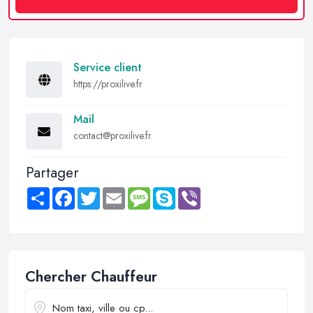
Service client
https://proxilive.fr
Mail
contact@proxilive.fr
Partager
Share
Facebook
Twitter
Email
Message
Skype
Viber
Chercher Chauffeur