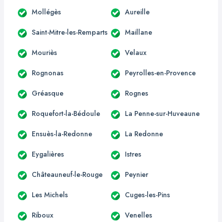
Mollégès
Aureille
Saint-Mitre-les-Remparts
Maillane
Mouriès
Velaux
Rognonas
Peyrolles-en-Provence
Gréasque
Rognes
Roquefort-la-Bédoule
La Penne-sur-Huveaune
Ensuès-la-Redonne
La Redonne
Eygalières
Istres
Châteauneuf-le-Rouge
Peynier
Les Michels
Cuges-les-Pins
Riboux
Venelles