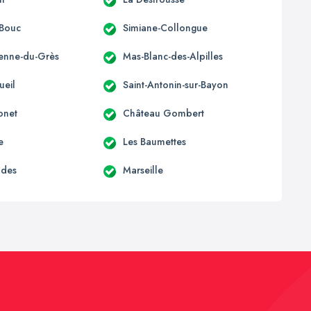
-Bouc
Simiane-Collongue
ienne-du-Grès
Mas-Blanc-des-Alpilles
ueil
Saint-Antonin-sur-Bayon
onet
Château Gombert
e
Les Baumettes
udes
Marseille