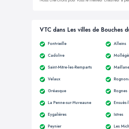
Nous cherchons pour vous le meilleur chauffeur à peti
VTC dans Les villes de Bouches 
Fontvieille
Alleins
Cadolive
Mollégè
Saint-Mitre-les-Remparts
Maillan
Velaux
Rognon
Gréasque
Rognes
La Penne-sur-Huveaune
Ensuès-
Eygalières
Istres
Peynier
Les Mic