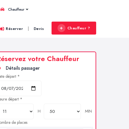
Chauffeur
Chauffeur ?
|
Réserver
Devis
éservez votre Chauffeur
Détails passager
ate départ *
eure départ *
H
MIN
ombre de places