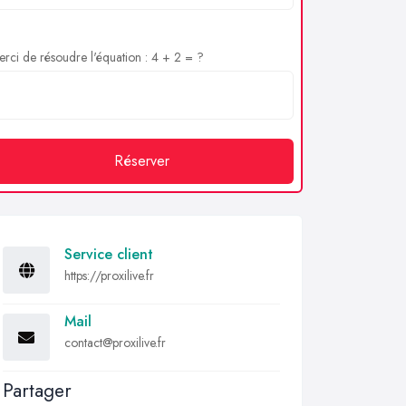
rci de résoudre l'équation : 4 + 2 = ?
Réserver
Service client
https://proxilive.fr
Mail
contact@proxilive.fr
Partager