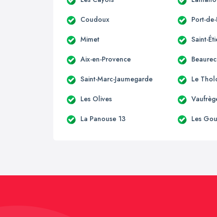
Coudoux
Port-de
Mimet
Saint-Ét
Aix-en-Provence
Beaurec
Saint-Marc-Jaumegarde
Le Thol
Les Olives
Vaufrèg
La Panouse 13
Les Go