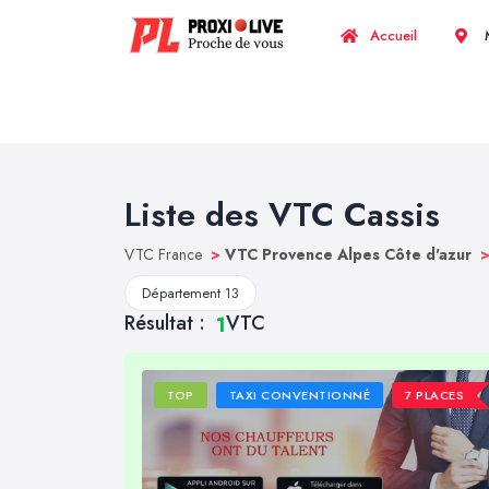
Accueil
M
Liste des VTC Cassis
VTC France
>
VTC Provence Alpes Côte d'azur
Département 13
Résultat :
VTC
1
TOP
TAXI CONVENTIONNÉ
7 PLACES