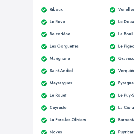
Riboux
Venelle
Le Rove
Le Dou
Belcodène
La Bouil
Les Gorguettes
Le Pige
Marignane
Graves
Saint-Andiol
Verquiè
Meyrargues
Eyrague
Le Rouet
Le Puy-
Ceyreste
La Ciota
La Fare-les-Oliviers
Barbent
Noves
Puyrica