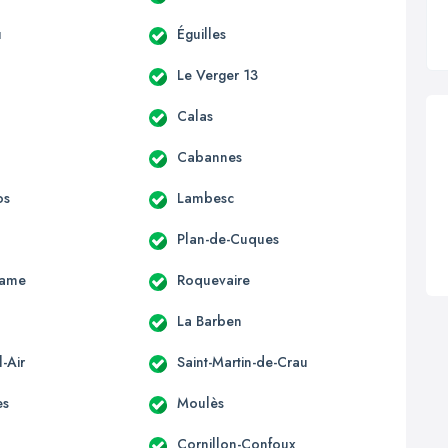
u
Éguilles
Le Verger 13
Calas
Cabannes
os
Lambesc
Plan-de-Cuques
Dame
Roquevaire
La Barben
-Air
Saint-Martin-de-Crau
es
Moulès
Cornillon-Confoux