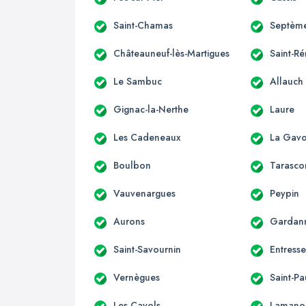
Saint-Chamas
Septème
Châteauneuf-lès-Martigues
Saint-R
Le Sambuc
Allauch
Gignac-la-Nerthe
Laure
Les Cadeneaux
La Gavo
Boulbon
Tarasco
Vauvenargues
Peypin
Aurons
Gardan
Saint-Savournin
Entress
Vernègues
Saint-Pa
Les Cayols
Lamano