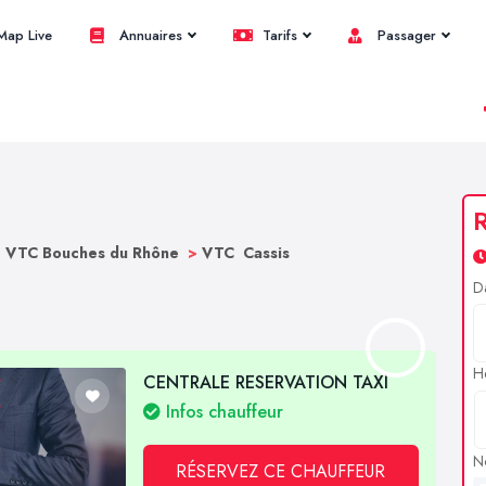
ap Live
Annuaires
Tarifs
Passager
R
>
VTC Bouches du Rhône
>
VTC Cassis
D
H
CENTRALE RESERVATION TAXI
Infos chauffeur
N
RÉSERVEZ CE CHAUFFEUR