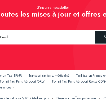
S'inscrire newsletter
outes les mises à jour et offres e
S
er un Taxi TPMR
-
Transport sanitaire, médicalisé
-
Tarif taxi en France 
Forfait Taxi Paris Aéroport ORLY
-
Forfait Taxi Paris Aéroport Roissy CD
ssurances
-
tes internet pour VTC / Meilleur prix
-
Devenir chauffeur partenaire
-
C