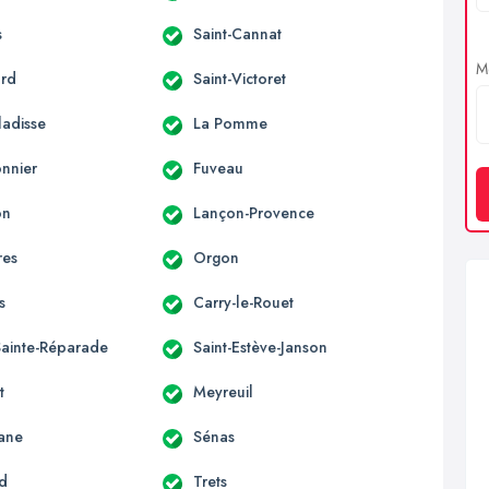
s
Saint-Cannat
Me
ard
Saint-Victoret
ladisse
La Pomme
onnier
Fuveau
on
Lançon-Provence
res
Orgon
s
Carry-le-Rouet
Sainte-Réparade
Saint-Estève-Janson
t
Meyreuil
ane
Sénas
rd
Trets