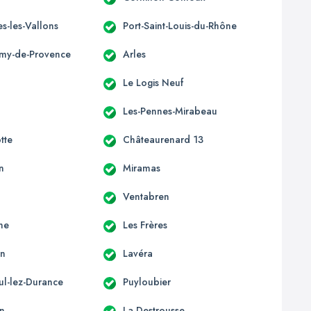
s-les-Vallons
Port-Saint-Louis-du-Rhône
émy-de-Provence
Arles
Le Logis Neuf
Les-Pennes-Mirabeau
tte
Châteaurenard 13
n
Miramas
Ventabren
ne
Les Frères
en
Lavéra
ul-lez-Durance
Puyloubier
n
La Destrousse