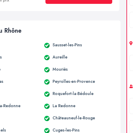
t prix
du Rhône
Sausset-les-Pins
s
Aureille
e
Mouriès
as
Peyrolles-en-Provence
Roquefort-la-Bédoule
la-Redonne
La Redonne
Châteauneuf-le-Rouge
hels
Cuges-les-Pins