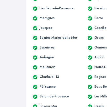
Les Baux-de-Provence
Parado
Martigues
Carro
Jouques
Cabriès
Saintes-Maries-de-la-Mer
Grans
Eyguières
Gémen
Aubagne
Auriol
Mallemort
Notre-
Charleval 13
Rognac
Pélissanne
Bouc-Bel
Salon-de-Provence
Les Mill
Fos-sur-Mer
Cassis