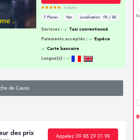
5 étoiles
B
7 Places
Van
Localisation : FR / BE
Services :
Taxi conventionné
Paiements acceptés :
Espèce
Carte bancaire
Langue(s) :
che de Cassis
ur des prix
Appelez 09 88 29 01 98