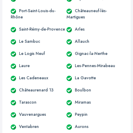
Port-Saint-Louis-du-
Châteauneuf-lès-
Rhône
Martigues
Saint-Rémy-de-Provence
Arles
Le Sambuc
Allauch
Le Logis Neuf
Gignac-la-Nerthe
Laure
Les-Pennes-Mirabeau
Les Cadeneaux
La Gavotte
Châteaurenard 13
Boulbon
Tarascon
Miramas
Vauvenargues
Peypin
Ventabren
Aurons