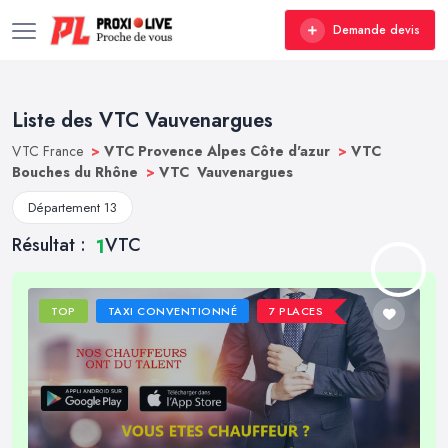
Demande devis
Liste des VTC Vauvenargues
VTC France
>
VTC Provence Alpes Côte d'azur
>
VTC
Bouches du Rhône
>
VTC Vauvenargues
Département 13
Résultat :
VTC
1
TOP
TAXI CONVENTIONNÉ
7 PLACES