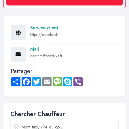
Service client
https://proxilive.fr
Mail
contact@proxilive.fr
Partager
Share
Facebook
Twitter
Email
Message
Skype
Viber
Chercher Chauffeur