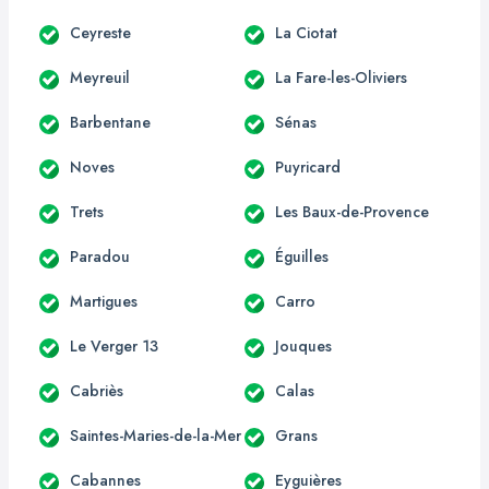
Ceyreste
La Ciotat
Meyreuil
La Fare-les-Oliviers
Barbentane
Sénas
Noves
Puyricard
Trets
Les Baux-de-Provence
Paradou
Éguilles
Martigues
Carro
Le Verger 13
Jouques
Cabriès
Calas
Saintes-Maries-de-la-Mer
Grans
Cabannes
Eyguières