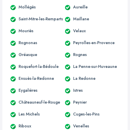
Mollégès
Aureille
Saint-Mitre-les-Remparts
Maillane
Mouriès
Velaux
Rognonas
Peyrolles-en-Provence
Gréasque
Rognes
Roquefort-la-Bédoule
La Penne-sur-Huveaune
Ensuès-la-Redonne
La Redonne
Eygalières
Istres
Châteauneuf-le-Rouge
Peynier
Les Michels
Cuges-les-Pins
Riboux
Venelles