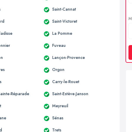
s
Saint-Cannat
Me
ard
Saint-Victoret
ladisse
La Pomme
onnier
Fuveau
on
Lançon-Provence
res
Orgon
s
Carry-le-Rouet
Sainte-Réparade
Saint-Estève-Janson
t
Meyreuil
ane
Sénas
rd
Trets