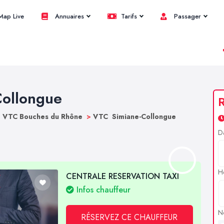
ap Live
Annuaires
Tarifs
Passager
Collongue
R
>
VTC Bouches du Rhône
>
VTC Simiane-Collongue
D
H
CENTRALE RESERVATION TAXI
Infos chauffeur
N
RÉSERVEZ CE CHAUFFEUR