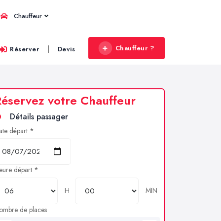
Chauffeur
Chauffeur ?
|
Réserver
Devis
éservez votre Chauffeur
Détails passager
ate départ *
eure départ *
H
MIN
ombre de places