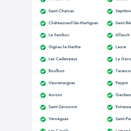
Saint-Chamas
Septème
Châteauneuf-lès-Martigues
Saint-R
Le Sambuc
Allauch
Gignac-la-Nerthe
Laure
Les Cadeneaux
La Gavo
Boulbon
Tarasco
Vauvenargues
Peypin
Aurons
Gardan
Saint-Savournin
Entress
Vernègues
Saint-Pa
Les Cayols
Lamano