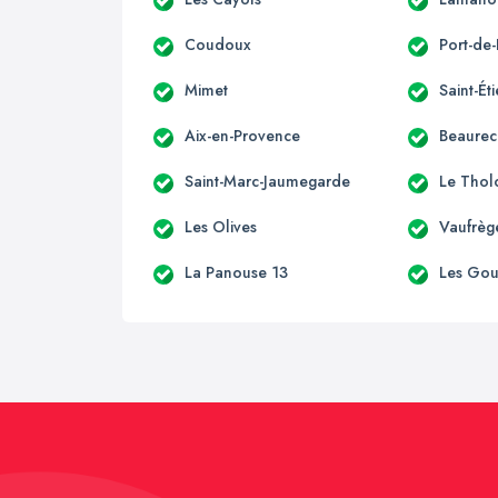
Coudoux
Port-de
Mimet
Saint-Ét
Aix-en-Provence
Beaurec
Saint-Marc-Jaumegarde
Le Thol
Les Olives
Vaufrèg
La Panouse 13
Les Go