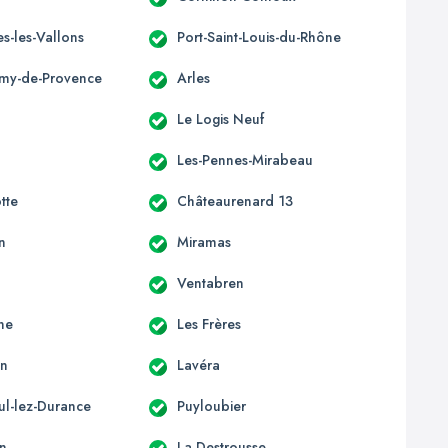
s-les-Vallons
Port-Saint-Louis-du-Rhône
émy-de-Provence
Arles
Le Logis Neuf
Les-Pennes-Mirabeau
tte
Châteaurenard 13
n
Miramas
Ventabren
ne
Les Frères
en
Lavéra
ul-lez-Durance
Puyloubier
n
La Destrousse