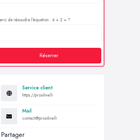
rci de résoudre l'équation : 4 + 2 = ?
Réserver
Service client
https://proxilive.fr
Mail
contact@proxilive.fr
Partager