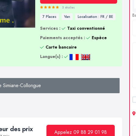
5 étoiles
B
7 Places
Van
Localisation : FR / BE
Services :
Taxi conventionné
Paiements acceptés :
Espèce
Carte bancaire
Langue(s) :
e Simiane-Collongue
ur des prix
Appelez 09 88 29 01 98