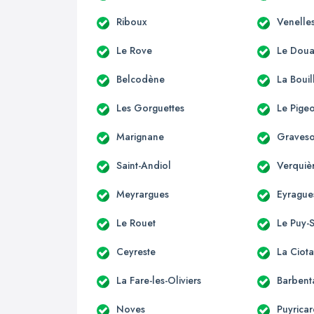
Riboux
Venelle
Le Rove
Le Dou
Belcodène
La Bouil
Les Gorguettes
Le Pige
Marignane
Graves
Saint-Andiol
Verquiè
Meyrargues
Eyrague
Le Rouet
Le Puy-
Ceyreste
La Ciota
La Fare-les-Oliviers
Barbent
Noves
Puyrica