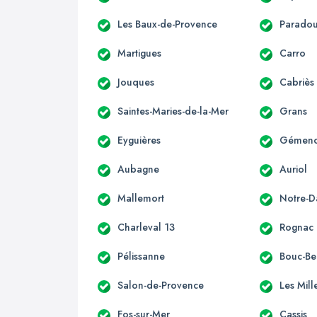
Les Baux-de-Provence
Parado
Martigues
Carro
Jouques
Cabriès
Saintes-Maries-de-la-Mer
Grans
Eyguières
Gémen
Aubagne
Auriol
Mallemort
Notre-
Charleval 13
Rognac
Pélissanne
Bouc-Bel
Salon-de-Provence
Les Mill
Fos-sur-Mer
Cassis