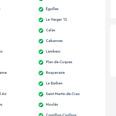
u
Éguilles
Le Verger 13
Calas
Cabannes
os
Lambesc
Plan-de-Cuques
Dame
Roquevaire
La Barben
-Air
Saint-Martin-de-Crau
es
Moulès
Cornillon-Confoux