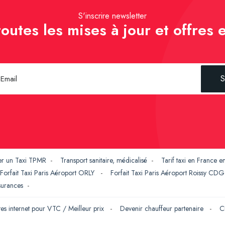
S'inscrire newsletter
outes les mises à jour et offres e
S
er un Taxi TPMR
-
Transport sanitaire, médicalisé
-
Tarif taxi en France 
Forfait Taxi Paris Aéroport ORLY
-
Forfait Taxi Paris Aéroport Roissy CD
ssurances
-
tes internet pour VTC / Meilleur prix
-
Devenir chauffeur partenaire
-
C