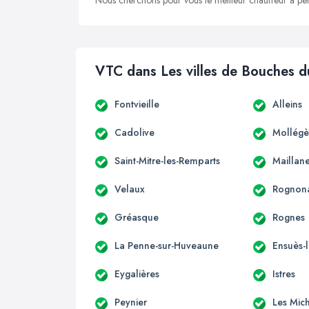
Nous cherchons pour vous le meilleur chauffeur à peti
VTC dans Les villes de Bouches 
Fontvieille
Alleins
Cadolive
Mollégè
Saint-Mitre-les-Remparts
Maillan
Velaux
Rognon
Gréasque
Rognes
La Penne-sur-Huveaune
Ensuès-
Eygalières
Istres
Peynier
Les Mic