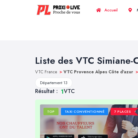
Accueil
M
Liste des VTC Simiane-
VTC France
>
VTC Provence Alpes Côte d'azur
Département 13
Résultat :
VTC
1
TOP
TAXI CONVENTIONNÉ
7 PLACES