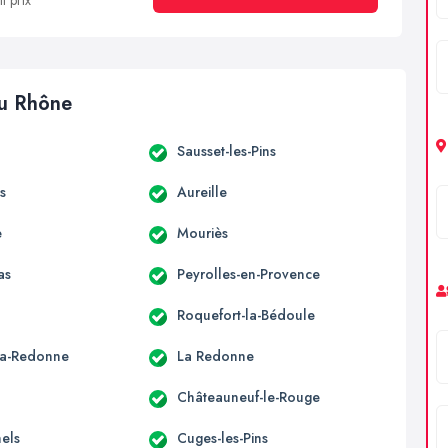
t prix
du Rhône
Sausset-les-Pins
s
Aureille
e
Mouriès
as
Peyrolles-en-Provence
Roquefort-la-Bédoule
la-Redonne
La Redonne
Châteauneuf-le-Rouge
hels
Cuges-les-Pins