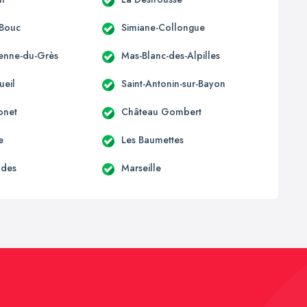
-Bouc
Simiane-Collongue
ienne-du-Grès
Mas-Blanc-des-Alpilles
ueil
Saint-Antonin-sur-Bayon
onet
Château Gombert
e
Les Baumettes
udes
Marseille