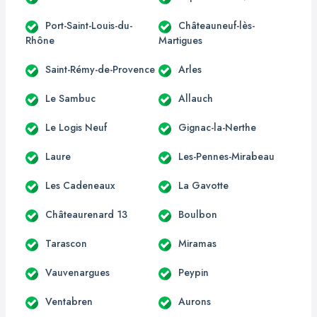
Port-Saint-Louis-du-
Châteauneuf-lès-
Rhône
Martigues
Saint-Rémy-de-Provence
Arles
Le Sambuc
Allauch
Le Logis Neuf
Gignac-la-Nerthe
Laure
Les-Pennes-Mirabeau
Les Cadeneaux
La Gavotte
Châteaurenard 13
Boulbon
Tarascon
Miramas
Vauvenargues
Peypin
Ventabren
Aurons