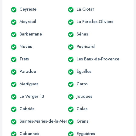
Ceyreste
La Ciotat
Meyreuil
La Fare-les-Oliviers
Barbentane
Sénas
Noves
Puyricard
Trets
Les Baux-de-Provence
Paradou
Éguilles
Martigues
Carro
Le Verger 13
Jouques
Cabriès
Calas
Saintes-Maries-de-la-Mer
Grans
Cabannes
Eyguières