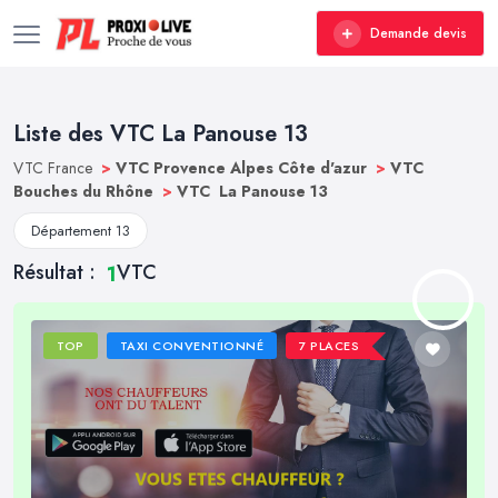
Demande devis
Liste des VTC La Panouse 13
VTC France
>
VTC Provence Alpes Côte d'azur
>
VTC
Bouches du Rhône
>
VTC La Panouse 13
Département 13
Résultat :
VTC
1
TOP
TAXI CONVENTIONNÉ
7 PLACES