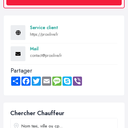
Service client
https://proxilive.fr
Mail
contact@proxilive.fr
Partager
Share
Facebook
Twitter
Email
Message
Skype
Viber
Chercher Chauffeur