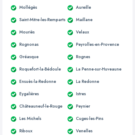
Mollégès
Aureille
Saint-Mitre-les-Remparts
Maillane
Mouriès
Velaux
Rognonas
Peyrolles-en-Provence
Gréasque
Rognes
Roquefort-la-Bédoule
La Penne-sur-Huveaune
Ensuès-la-Redonne
La Redonne
Eygalières
Istres
Châteauneuf-le-Rouge
Peynier
Les Michels
Cuges-les-Pins
Riboux
Venelles