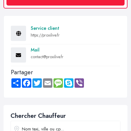
Service client
https://proxilive.fr
Mail
contact@proxilive.fr
Partager
Share
Facebook
Twitter
Email
Message
Skype
Viber
Chercher Chauffeur