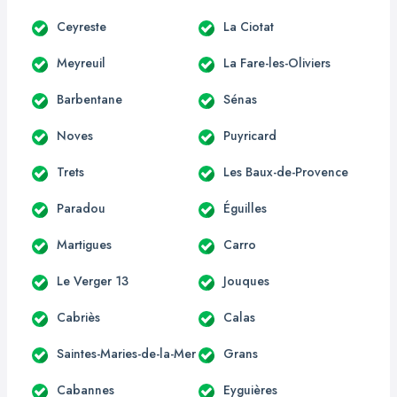
Ceyreste
La Ciotat
Meyreuil
La Fare-les-Oliviers
Barbentane
Sénas
Noves
Puyricard
Trets
Les Baux-de-Provence
Paradou
Éguilles
Martigues
Carro
Le Verger 13
Jouques
Cabriès
Calas
Saintes-Maries-de-la-Mer
Grans
Cabannes
Eyguières