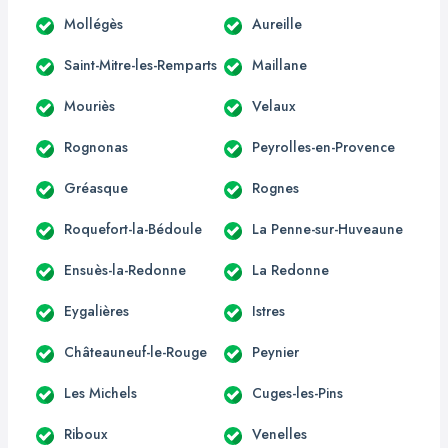
Mollégès
Aureille
Saint-Mitre-les-Remparts
Maillane
Mouriès
Velaux
Rognonas
Peyrolles-en-Provence
Gréasque
Rognes
Roquefort-la-Bédoule
La Penne-sur-Huveaune
Ensuès-la-Redonne
La Redonne
Eygalières
Istres
Châteauneuf-le-Rouge
Peynier
Les Michels
Cuges-les-Pins
Riboux
Venelles