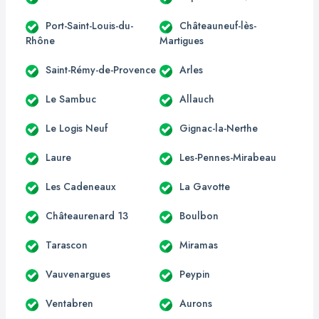
Port-Saint-Louis-du-
Châteauneuf-lès-
Rhône
Martigues
Saint-Rémy-de-Provence
Arles
Le Sambuc
Allauch
Le Logis Neuf
Gignac-la-Nerthe
Laure
Les-Pennes-Mirabeau
Les Cadeneaux
La Gavotte
Châteaurenard 13
Boulbon
Tarascon
Miramas
Vauvenargues
Peypin
Ventabren
Aurons