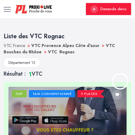
Demande devis
Liste des VTC Rognac
VTC France
>
VTC Provence Alpes Côte d'azur
>
VTC
Bouches du Rhône
>
VTC Rognac
Département 13
Résultat :
VTC
1
TOP
TAXI CONVENTIONNÉ
7 PLACES