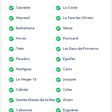
Ceyreste
La Ciotat
Meyreuil
La Fare-les-Oliviers
Barbentane
Sénas
Noves
Puyricard
Trets
Les Baux-de-Provence
Paradou
Éguilles
Martigues
Carro
Le Verger 13
Jouques
Cabriès
Calas
Saintes-Maries-de-la-Mer
Grans
Cabannes
Eyguières