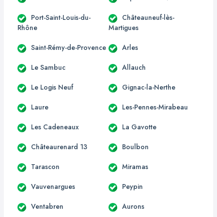
Port-Saint-Louis-du-
Châteauneuf-lès-
Rhône
Martigues
Saint-Rémy-de-Provence
Arles
Le Sambuc
Allauch
Le Logis Neuf
Gignac-la-Nerthe
Laure
Les-Pennes-Mirabeau
Les Cadeneaux
La Gavotte
Châteaurenard 13
Boulbon
Tarascon
Miramas
Vauvenargues
Peypin
Ventabren
Aurons