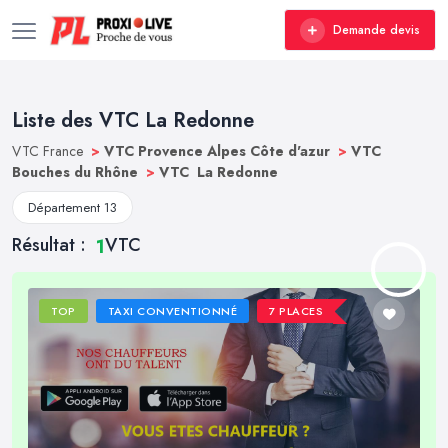
Demande devis
Liste des VTC La Redonne
VTC France
>
VTC Provence Alpes Côte d'azur
>
VTC
Bouches du Rhône
>
VTC La Redonne
Département 13
Résultat :
VTC
1
TOP
TAXI CONVENTIONNÉ
7 PLACES