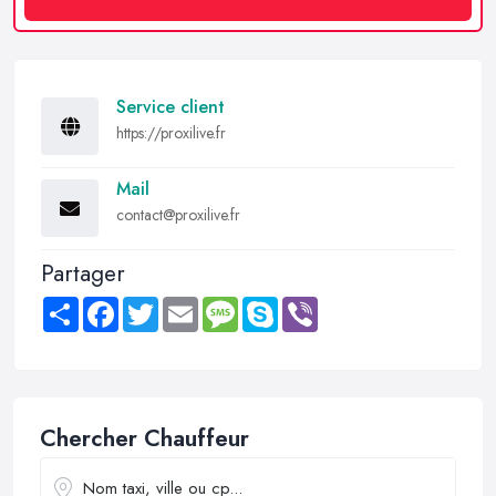
Service client
https://proxilive.fr
Mail
contact@proxilive.fr
Partager
Share
Facebook
Twitter
Email
Message
Skype
Viber
Chercher Chauffeur