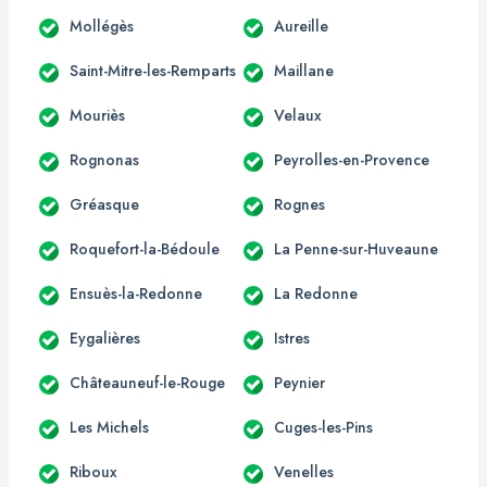
Mollégès
Aureille
Saint-Mitre-les-Remparts
Maillane
Mouriès
Velaux
Rognonas
Peyrolles-en-Provence
Gréasque
Rognes
Roquefort-la-Bédoule
La Penne-sur-Huveaune
Ensuès-la-Redonne
La Redonne
Eygalières
Istres
Châteauneuf-le-Rouge
Peynier
Les Michels
Cuges-les-Pins
Riboux
Venelles