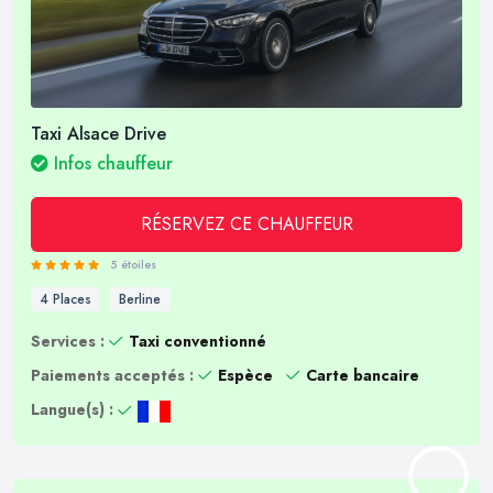
Taxi Alsace Drive
Infos chauffeur
RÉSERVEZ CE CHAUFFEUR
5 étoiles
4 Places
Berline
Services :
Taxi conventionné
Paiements acceptés :
Espèce
Carte bancaire
Langue(s) :