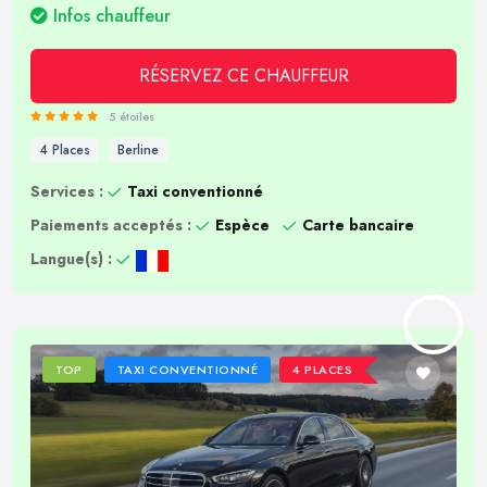
Infos chauffeur
RÉSERVEZ CE CHAUFFEUR
5 étoiles
4 Places
Berline
Services :
Taxi conventionné
Paiements acceptés :
Espèce
Carte bancaire
Langue(s) :
TOP
TAXI CONVENTIONNÉ
4 PLACES