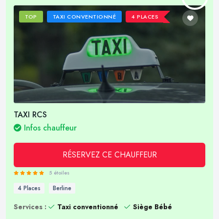
TOP
TAXI CONVENTIONNÉ
4 PLACES
TAXI RCS
Infos chauffeur
RÉSERVEZ CE CHAUFFEUR
5 étoiles
4 Places
Berline
Services :
Taxi conventionné
Siège Bébé