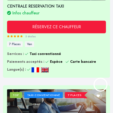
CENTRALE RESERVATION TAXI
Infos chauffeur
RÉSERVEZ CE CHAUFFEUR
5 étoiles
7 Places
Van
Services :
Taxi conventionné
Paiements acceptés :
Espèce
Carte bancaire
Langue(s) :
TOP
TAXI CONVENTIONNÉ
7 PLACES