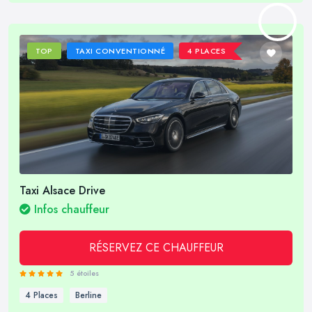
TOP
TAXI CONVENTIONNÉ
4 PLACES
Taxi Alsace Drive
Infos chauffeur
RÉSERVEZ CE CHAUFFEUR
5 étoiles
4 Places
Berline