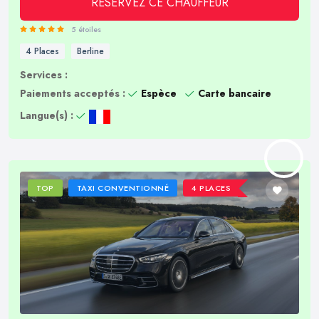
RÉSERVEZ CE CHAUFFEUR
5 étoiles
4 Places
Berline
Services :
Paiements acceptés :
Espèce
Carte bancaire
Langue(s) :
TOP
TAXI CONVENTIONNÉ
4 PLACES