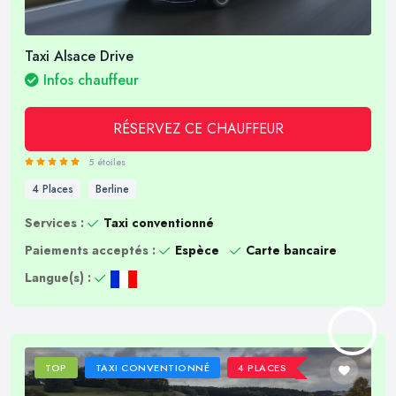
Taxi Alsace Drive
Infos chauffeur
RÉSERVEZ CE CHAUFFEUR
5 étoiles
4 Places
Berline
Services :
Taxi conventionné
Paiements acceptés :
Espèce
Carte bancaire
Langue(s) :
TOP
TAXI CONVENTIONNÉ
4 PLACES