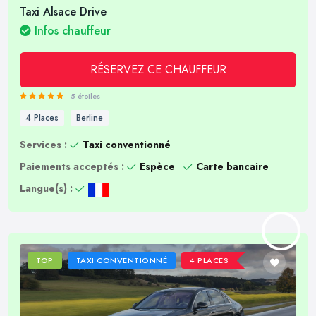
Taxi Alsace Drive
Infos chauffeur
RÉSERVEZ CE CHAUFFEUR
5 étoiles
4 Places
Berline
Services :
Taxi conventionné
Paiements acceptés :
Espèce
Carte bancaire
Langue(s) :
TOP
TAXI CONVENTIONNÉ
4 PLACES