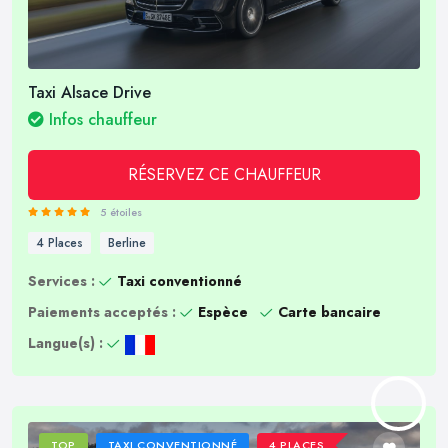
Taxi Alsace Drive
Infos chauffeur
RÉSERVEZ CE CHAUFFEUR
5 étoiles
4 Places
Berline
Services :
Taxi conventionné
Paiements acceptés :
Espèce
Carte bancaire
Langue(s) :
TOP
TAXI CONVENTIONNÉ
4 PLACES