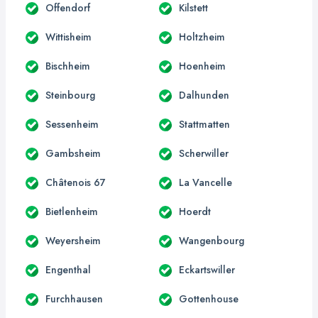
Offendorf
Kilstett
Wittisheim
Holtzheim
Bischheim
Hoenheim
Steinbourg
Dalhunden
Sessenheim
Stattmatten
Gambsheim
Scherwiller
Châtenois 67
La Vancelle
Bietlenheim
Hoerdt
Weyersheim
Wangenbourg
Engenthal
Eckartswiller
Furchhausen
Gottenhouse