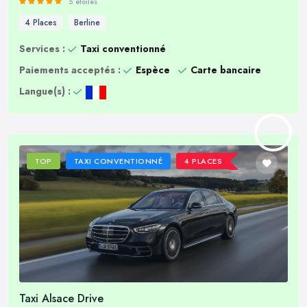
5 étoiles
4 Places
Berline
Services :
Taxi conventionné
Paiements acceptés :
Espèce
Carte bancaire
Langue(s) :
TOP
TAXI CONVENTIONNÉ
4 PLACES
Taxi Alsace Drive