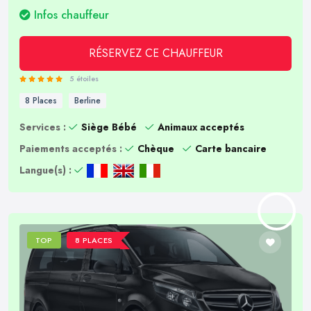
Infos chauffeur
RÉSERVEZ CE CHAUFFEUR
5 étoiles
8 Places
Berline
Services :
Siège Bébé
Animaux acceptés
Paiements acceptés :
Chèque
Carte bancaire
Langue(s) :
TOP
8 PLACES