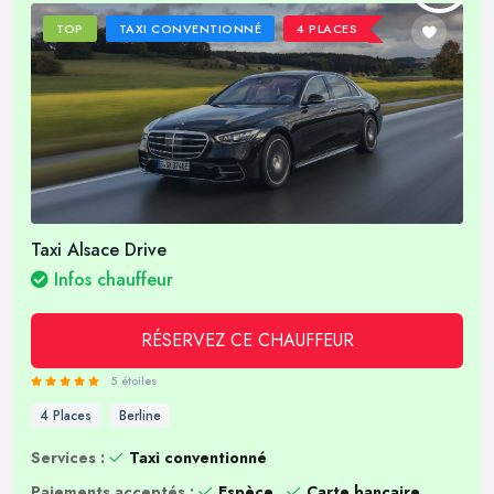
TOP
TAXI CONVENTIONNÉ
4 PLACES
Taxi Alsace Drive
Infos chauffeur
RÉSERVEZ CE CHAUFFEUR
5 étoiles
4 Places
Berline
Services :
Taxi conventionné
Paiements acceptés :
Espèce
Carte bancaire