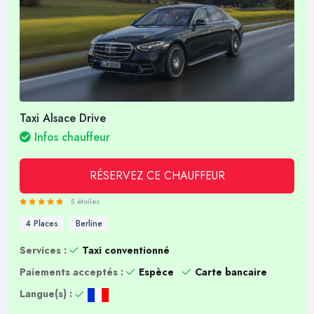
Taxi Alsace Drive
Infos chauffeur
RÉSERVEZ CE CHAUFFEUR
5 étoiles
4 Places
Berline
Services :
Taxi conventionné
Paiements acceptés :
Espèce
Carte bancaire
Langue(s) :