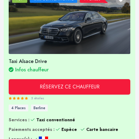
Taxi Alsace Drive
Infos chauffeur
RÉSERVEZ CE CHAUFFEUR
5 étoiles
4 Places
Berline
Services :
Taxi conventionné
Paiements acceptés :
Espèce
Carte bancaire
Langue(s) :