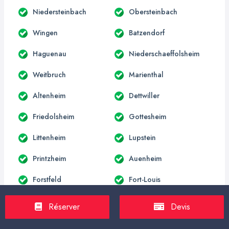
Niedersteinbach
Obersteinbach
Wingen
Batzendorf
Haguenau
Niederschaeffolsheim
Weitbruch
Marienthal
Altenheim
Dettwiller
Friedolsheim
Gottesheim
Littenheim
Lupstein
Printzheim
Auenheim
Forstfeld
Fort-Louis
Kauffenheim
Leutenheim
Réserver
Devis
Neuhaeusel
Roeschwoog