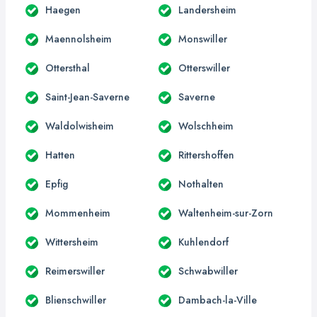
Haegen
Landersheim
Maennolsheim
Monswiller
Ottersthal
Otterswiller
Saint-Jean-Saverne
Saverne
Waldolwisheim
Wolschheim
Hatten
Rittershoffen
Epfig
Nothalten
Mommenheim
Waltenheim-sur-Zorn
Wittersheim
Kuhlendorf
Reimerswiller
Schwabwiller
Blienschwiller
Dambach-la-Ville