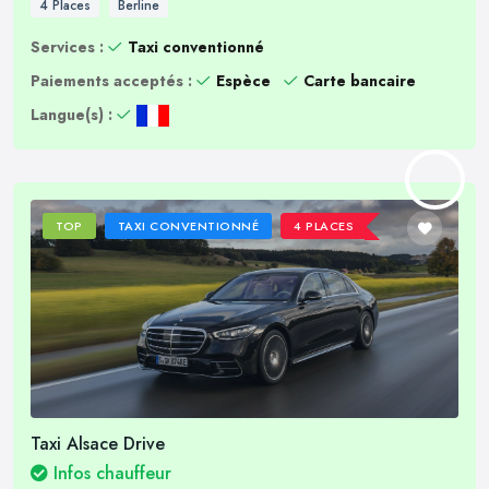
4 Places
Berline
Services :
Taxi conventionné
Paiements acceptés :
Espèce
Carte bancaire
Langue(s) :
TOP
TAXI CONVENTIONNÉ
4 PLACES
Taxi Alsace Drive
Infos chauffeur