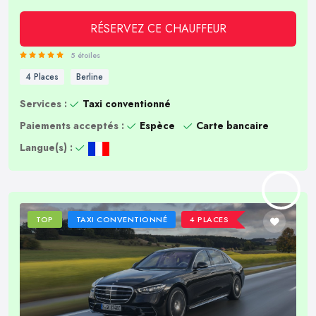
RÉSERVEZ CE CHAUFFEUR
5 étoiles
4 Places
Berline
Services :
Taxi conventionné
Paiements acceptés :
Espèce
Carte bancaire
Langue(s) :
TOP
TAXI CONVENTIONNÉ
4 PLACES