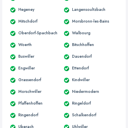
Hegeney
Langensoultzbach
Mitschdorf
Morsbronn-les-Bains
Oberdorf-Spachbach
Walbourg
Woerth
Bitschhoffen
Buswiller
Dauendorf
Engwiller
Ettendorf
Grassendorf
Kindwiller
Morschwiller
Niedermodern
Pfaffenhoffen
Ringeldorf
Ringendorf
Schalkendorf
Uberach
Uhlwiller