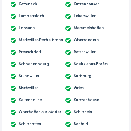
Keffenach
Kutzenhausen
Lampertsloch
Leiterswiller
Lobsann
Memmelshoffen
Merkwiller-Pechelbronn
Oberroedern
Preuschdorf
Retschwiller
Schoenenbourg
Soultz-sous-Forêts
Stundwiller
Surbourg
Bischwiller
Gries
Kaltenhouse
Kurtzenhouse
Oberhoffen-sur-Moder
Schirrhein
Schirrhoffen
Benfeld