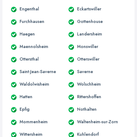
Engenthal
Eckartswiller
Furchhausen
Gottenhouse
Haegen
Landersheim
Maennolsheim
Monswiller
Ottersthal
Otterswiller
Saint-Jean-Saverne
Saverne
Waldolwisheim
Wolschheim
Hatten
Rittershoffen
Epfig
Nothalten
Mommenheim
Waltenheim-sur-Zorn
Wittersheim
Kuhlendorf