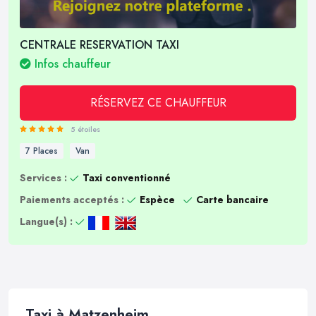
CENTRALE RESERVATION TAXI
Infos chauffeur
RÉSERVEZ CE CHAUFFEUR
5 étoiles
7 Places
Van
Services :
Taxi conventionné
Paiements acceptés :
Espèce
Carte bancaire
Langue(s) :
Taxi à Matzenheim