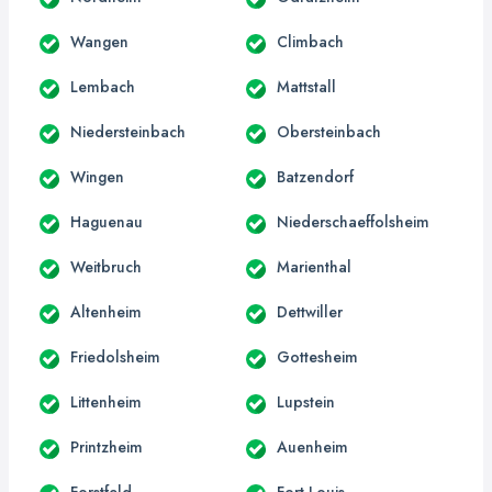
Wangen
Climbach
Lembach
Mattstall
Niedersteinbach
Obersteinbach
Wingen
Batzendorf
Haguenau
Niederschaeffolsheim
Weitbruch
Marienthal
Altenheim
Dettwiller
Friedolsheim
Gottesheim
Littenheim
Lupstein
Printzheim
Auenheim
Forstfeld
Fort-Louis