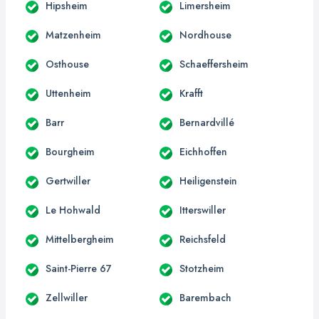
Hipsheim
Limersheim
Matzenheim
Nordhouse
Osthouse
Schaeffersheim
Uttenheim
Krafft
Barr
Bernardvillé
Bourgheim
Eichhoffen
Gertwiller
Heiligenstein
Le Hohwald
Itterswiller
Mittelbergheim
Reichsfeld
Saint-Pierre 67
Stotzheim
Zellwiller
Barembach