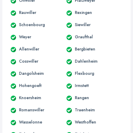
Ottwiller
Pfalzweyer
Rauwiller
Rexingen
Schoenbourg
Siewiller
Weyer
Graufthal
Allenwiller
Bergbieten
Cosswiller
Dahlenheim
Dangolsheim
Flexbourg
Hohengoeft
Irmstett
Knoersheim
Rangen
Romanswiller
Traenheim
Wasselonne
Westhoffen