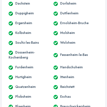
Dachstein
Dorlisheim
Duppigheim
Duttlenheim
Ergersheim
Ernolsheim-Bruche
Kolbsheim
Molsheim
Soultz-les-Bains
Wolxheim
Dossenheim-
Fessenheim-le-Bas
Kochersberg
Furdenheim
Handschuheim
Hurtigheim
Ittenheim
Quatzenheim
Reichstett
Plobsheim
Eschau
Blaesheim
Breuschwickersheim