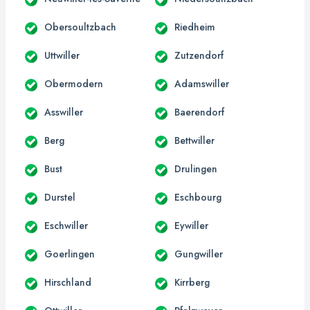
Obersoultzbach
Riedheim
Uttwiller
Zutzendorf
Obermodern
Adamswiller
Asswiller
Baerendorf
Berg
Bettwiller
Bust
Drulingen
Durstel
Eschbourg
Eschwiller
Eywiller
Goerlingen
Gungwiller
Hirschland
Kirrberg