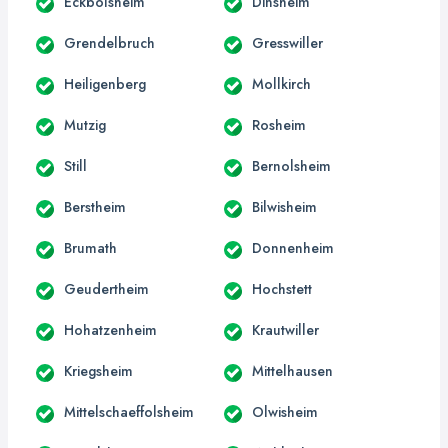
Eckbolsheim
Dinsheim
Grendelbruch
Gresswiller
Heiligenberg
Mollkirch
Mutzig
Rosheim
Still
Bernolsheim
Berstheim
Bilwisheim
Brumath
Donnenheim
Geudertheim
Hochstett
Hohatzenheim
Krautwiller
Kriegsheim
Mittelhausen
Mittelschaeffolsheim
Olwisheim