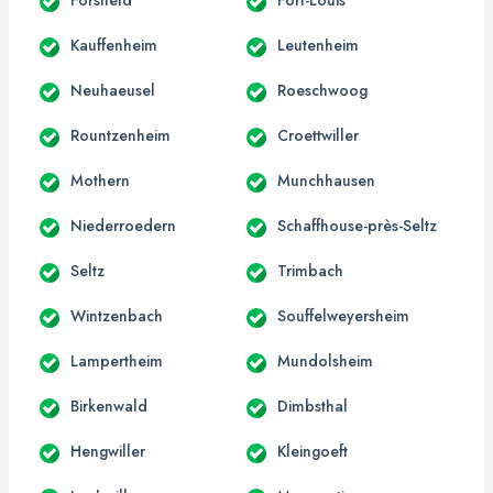
Kauffenheim
Leutenheim
Neuhaeusel
Roeschwoog
Rountzenheim
Croettwiller
Mothern
Munchhausen
Niederroedern
Schaffhouse-près-Seltz
Seltz
Trimbach
Wintzenbach
Souffelweyersheim
Lampertheim
Mundolsheim
Birkenwald
Dimbsthal
Hengwiller
Kleingoeft