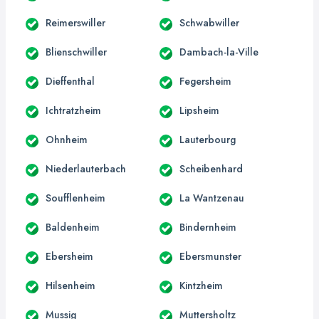
Reimerswiller
Schwabwiller
Blienschwiller
Dambach-la-Ville
Dieffenthal
Fegersheim
Ichtratzheim
Lipsheim
Ohnheim
Lauterbourg
Niederlauterbach
Scheibenhard
Soufflenheim
La Wantzenau
Baldenheim
Bindernheim
Ebersheim
Ebersmunster
Hilsenheim
Kintzheim
Mussig
Muttersholtz