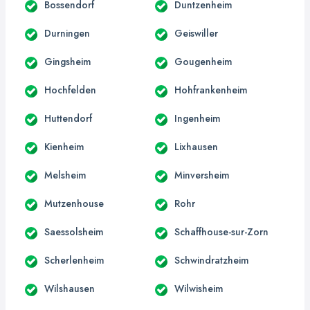
Bossendorf
Duntzenheim
Durningen
Geiswiller
Gingsheim
Gougenheim
Hochfelden
Hohfrankenheim
Huttendorf
Ingenheim
Kienheim
Lixhausen
Melsheim
Minversheim
Mutzenhouse
Rohr
Saessolsheim
Schaffhouse-sur-Zorn
Scherlenheim
Schwindratzheim
Wilshausen
Wilwisheim