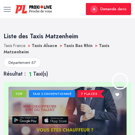
Demande devis
Liste des Taxis Matzenheim
Taxis France
>
Taxis Alsace
>
Taxis Bas Rhin
>
Taxis
Matzenheim
Département 67
Résultat :
Taxi(s)
1
TOP
TAXI CONVENTIONNÉ
7 PLACES