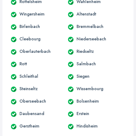
Rottelsheim
Wahlenheim
Wingersheim
Altenstadt
Birlenbach
Bremmelbach
Cleebourg
Niederseebach
Oberlauterbach
Riedseltz
Rott
Salmbach
Schleithal
Siegen
Steinseltz
Wissembourg
Oberseebach
Bolsenheim
Daubensand
Erstein
Gerstheim
Hindisheim