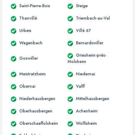
Saint-Pierre-Bois
Steige
Thanvillé
Triembach-au-Val
Urbeis
Villé 67
Wagenbach
Bernardswiller
Griesheim-près-
Goxwiller
Molsheim
Meistratzheim
Niedernai
Obernai
Valff
Niederhausbergen
Mittelhausbergen
Oberhausbergen
Achenheim
Oberschaeffolsheim
Wolfisheim