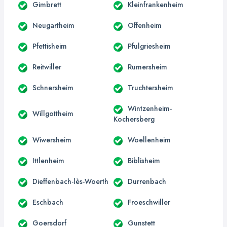
Gimbrett
Kleinfrankenheim
Neugartheim
Offenheim
Pfettisheim
Pfulgriesheim
Reitwiller
Rumersheim
Schnersheim
Truchtersheim
Wintzenheim-
Willgottheim
Kochersberg
Wiwersheim
Woellenheim
Ittlenheim
Biblisheim
Dieffenbach-lès-Woerth
Durrenbach
Eschbach
Froeschwiller
Goersdorf
Gunstett