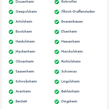
Drusenheim
Rohrwiller
Geispolsheim
Illkirch-Graffenstaden
Artolsheim
Boesenbiesen
Bootzheim
Elsenheim
Heidolsheim
Hessenheim
Mackenheim
Marckolsheim
Ohnenheim
Richtolsheim
Saasenheim
Schoenau
Schwobsheim
Lingolsheim
Avenheim
Behlenheim
Berstett
Dingsheim