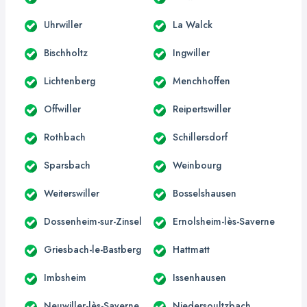
Uhrwiller
La Walck
Bischholtz
Ingwiller
Lichtenberg
Menchhoffen
Offwiller
Reipertswiller
Rothbach
Schillersdorf
Sparsbach
Weinbourg
Weiterswiller
Bosselshausen
Dossenheim-sur-Zinsel
Ernolsheim-lès-Saverne
Griesbach-le-Bastberg
Hattmatt
Imbsheim
Issenhausen
Neuwiller-lès-Saverne
Niedersoultzbach