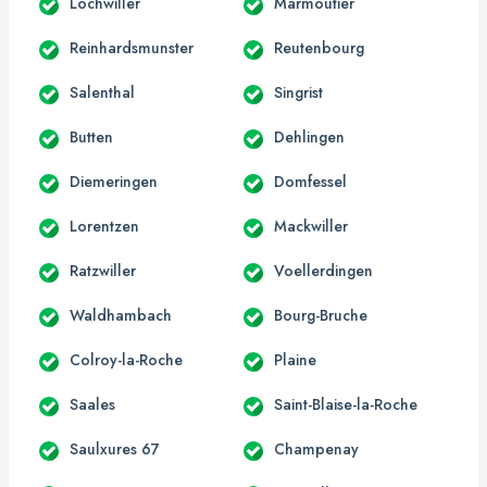
Lochwiller
Marmoutier
Reinhardsmunster
Reutenbourg
Salenthal
Singrist
Butten
Dehlingen
Diemeringen
Domfessel
Lorentzen
Mackwiller
Ratzwiller
Voellerdingen
Waldhambach
Bourg-Bruche
Colroy-la-Roche
Plaine
Saales
Saint-Blaise-la-Roche
Saulxures 67
Champenay