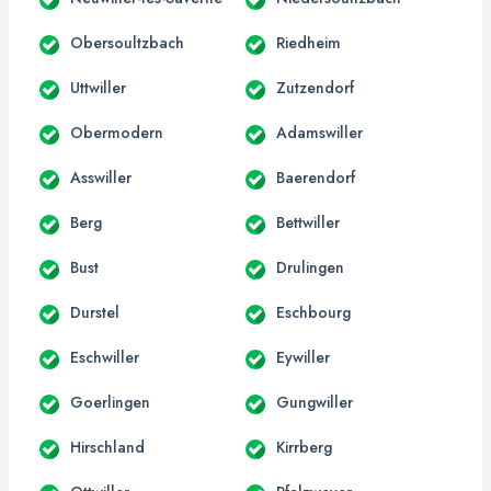
Obersoultzbach
Riedheim
Uttwiller
Zutzendorf
Obermodern
Adamswiller
Asswiller
Baerendorf
Berg
Bettwiller
Bust
Drulingen
Durstel
Eschbourg
Eschwiller
Eywiller
Goerlingen
Gungwiller
Hirschland
Kirrberg