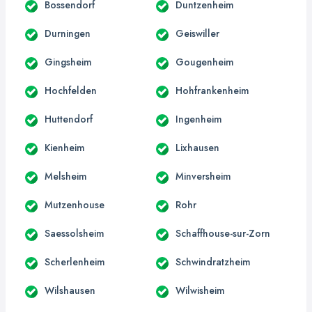
Bossendorf
Duntzenheim
Durningen
Geiswiller
Gingsheim
Gougenheim
Hochfelden
Hohfrankenheim
Huttendorf
Ingenheim
Kienheim
Lixhausen
Melsheim
Minversheim
Mutzenhouse
Rohr
Saessolsheim
Schaffhouse-sur-Zorn
Scherlenheim
Schwindratzheim
Wilshausen
Wilwisheim