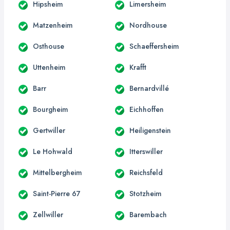
Hipsheim
Limersheim
Matzenheim
Nordhouse
Osthouse
Schaeffersheim
Uttenheim
Krafft
Barr
Bernardvillé
Bourgheim
Eichhoffen
Gertwiller
Heiligenstein
Le Hohwald
Itterswiller
Mittelbergheim
Reichsfeld
Saint-Pierre 67
Stotzheim
Zellwiller
Barembach