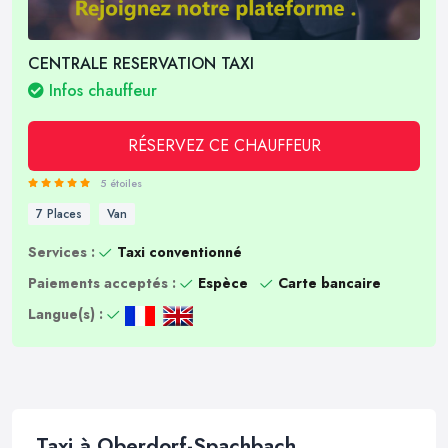
CENTRALE RESERVATION TAXI
Infos chauffeur
RÉSERVEZ CE CHAUFFEUR
5 étoiles
7 Places
Van
Services :
Taxi conventionné
Paiements acceptés :
Espèce
Carte bancaire
Langue(s) :
Taxi à Oberdorf-Spachbach