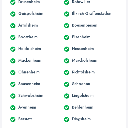
Drusenheim
Rohrwiller
Geispolsheim
Illkirch-Graffenstaden
Artolsheim
Boesenbiesen
Bootzheim
Elsenheim
Heidolsheim
Hessenheim
Mackenheim
Marckolsheim
Ohnenheim
Richtolsheim
Saasenheim
Schoenau
Schwobsheim
Lingolsheim
Avenheim
Behlenheim
Berstett
Dingsheim