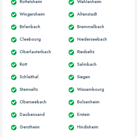
Rottelsheim
Wahlenheim
Wingersheim
Altenstadt
Birlenbach
Bremmelbach
Cleebourg
Niederseebach
Oberlauterbach
Riedseltz
Rott
Salmbach
Schleithal
Siegen
Steinseltz
Wissembourg
Oberseebach
Bolsenheim
Daubensand
Erstein
Gerstheim
Hindisheim