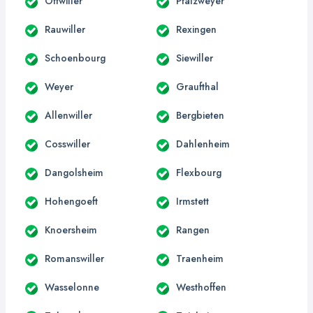
Ottwiller
Pfalzweyer
Rauwiller
Rexingen
Schoenbourg
Siewiller
Weyer
Graufthal
Allenwiller
Bergbieten
Cosswiller
Dahlenheim
Dangolsheim
Flexbourg
Hohengoeft
Irmstett
Knoersheim
Rangen
Romanswiller
Traenheim
Wasselonne
Westhoffen