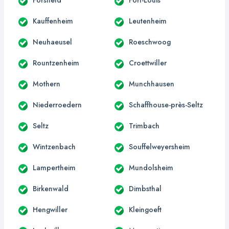
Kauffenheim
Leutenheim
Neuhaeusel
Roeschwoog
Rountzenheim
Croettwiller
Mothern
Munchhausen
Niederroedern
Schaffhouse-près-Seltz
Seltz
Trimbach
Wintzenbach
Souffelweyersheim
Lampertheim
Mundolsheim
Birkenwald
Dimbsthal
Hengwiller
Kleingoeft