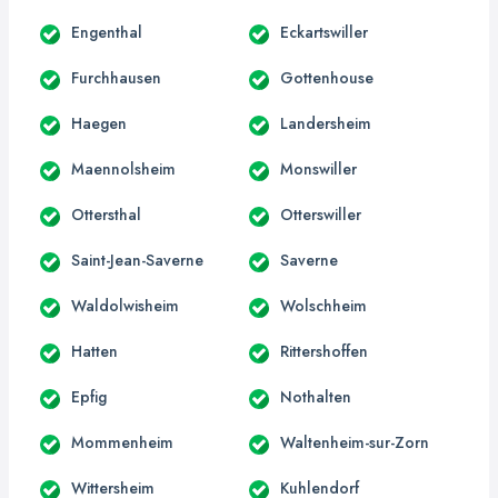
Engenthal
Eckartswiller
Furchhausen
Gottenhouse
Haegen
Landersheim
Maennolsheim
Monswiller
Ottersthal
Otterswiller
Saint-Jean-Saverne
Saverne
Waldolwisheim
Wolschheim
Hatten
Rittershoffen
Epfig
Nothalten
Mommenheim
Waltenheim-sur-Zorn
Wittersheim
Kuhlendorf