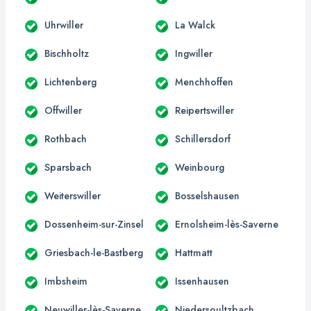
Uhrwiller
La Walck
Bischholtz
Ingwiller
Lichtenberg
Menchhoffen
Offwiller
Reipertswiller
Rothbach
Schillersdorf
Sparsbach
Weinbourg
Weiterswiller
Bosselshausen
Dossenheim-sur-Zinsel
Ernolsheim-lès-Saverne
Griesbach-le-Bastberg
Hattmatt
Imbsheim
Issenhausen
Neuwiller-lès-Saverne
Niedersoultzbach