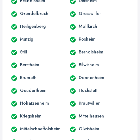
Eckbolsheim
Dinsheim
Grendelbruch
Gresswiller
Heiligenberg
Mollkirch
Mutzig
Rosheim
Still
Bernolsheim
Berstheim
Bilwisheim
Brumath
Donnenheim
Geudertheim
Hochstett
Hohatzenheim
Krautwiller
Kriegsheim
Mittelhausen
Mittelschaeffolsheim
Olwisheim