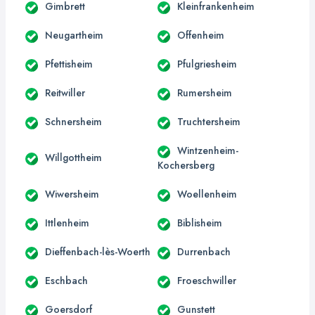
Gimbrett
Kleinfrankenheim
Neugartheim
Offenheim
Pfettisheim
Pfulgriesheim
Reitwiller
Rumersheim
Schnersheim
Truchtersheim
Wintzenheim-
Willgottheim
Kochersberg
Wiwersheim
Woellenheim
Ittlenheim
Biblisheim
Dieffenbach-lès-Woerth
Durrenbach
Eschbach
Froeschwiller
Goersdorf
Gunstett