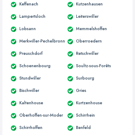
Keffenach
Kutzenhausen
Lampertsloch
Leiterswiller
Lobsann
Memmelshoffen
Merkwiller-Pechelbronn
Oberroedern
Preuschdorf
Retschwiller
Schoenenbourg
Soultz-sous-Forêts
Stundwiller
Surbourg
Bischwiller
Gries
Kaltenhouse
Kurtzenhouse
Oberhoffen-sur-Moder
Schirrhein
Schirrhoffen
Benfeld