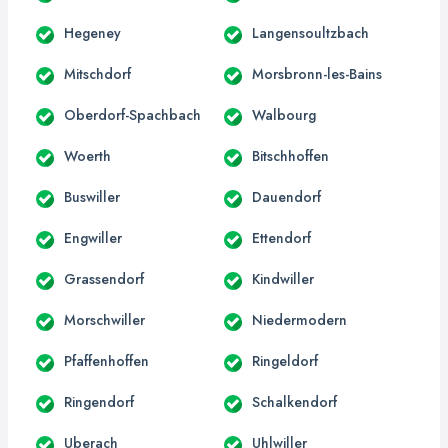
Hegeney
Langensoultzbach
Mitschdorf
Morsbronn-les-Bains
Oberdorf-Spachbach
Walbourg
Woerth
Bitschhoffen
Buswiller
Dauendorf
Engwiller
Ettendorf
Grassendorf
Kindwiller
Morschwiller
Niedermodern
Pfaffenhoffen
Ringeldorf
Ringendorf
Schalkendorf
Uberach
Uhlwiller