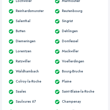
Lochwiller
Marmoutier
Reinhardsmunster
Reutenbourg
Salenthal
Singrist
Butten
Dehlingen
Diemeringen
Domfessel
Lorentzen
Mackwiller
Ratzwiller
Voellerdingen
Waldhambach
Bourg-Bruche
Colroy-la-Roche
Plaine
Saales
Saint-Blaise-la-Roche
Saulxures 67
Champenay