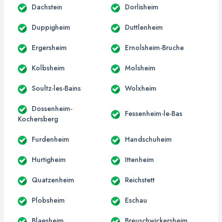
Dachstein
Dorlisheim
Duppigheim
Duttlenheim
Ergersheim
Ernolsheim-Bruche
Kolbsheim
Molsheim
Soultz-les-Bains
Wolxheim
Dossenheim-
Fessenheim-le-Bas
Kochersberg
Furdenheim
Handschuheim
Hurtigheim
Ittenheim
Quatzenheim
Reichstett
Plobsheim
Eschau
Blaesheim
Breuschwickersheim