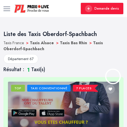
Demande devis
Liste des Taxis Oberdorf-Spachbach
Taxis France
>
Taxis Alsace
>
Taxis Bas Rhin
>
Taxis
Oberdorf-Spachbach
Département 67
Résultat :
Taxi(s)
1
TOP
TAXI CONVENTIONNÉ
7 PLACES