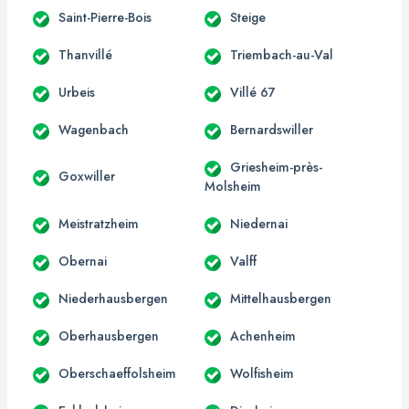
Saint-Pierre-Bois
Steige
Thanvillé
Triembach-au-Val
Urbeis
Villé 67
Wagenbach
Bernardswiller
Griesheim-près-
Goxwiller
Molsheim
Meistratzheim
Niedernai
Obernai
Valff
Niederhausbergen
Mittelhausbergen
Oberhausbergen
Achenheim
Oberschaeffolsheim
Wolfisheim