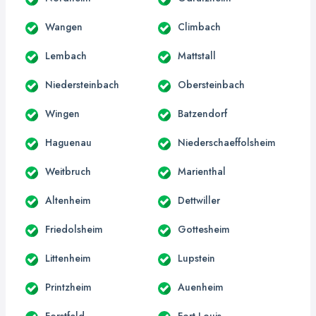
Wangen
Climbach
Lembach
Mattstall
Niedersteinbach
Obersteinbach
Wingen
Batzendorf
Haguenau
Niederschaeffolsheim
Weitbruch
Marienthal
Altenheim
Dettwiller
Friedolsheim
Gottesheim
Littenheim
Lupstein
Printzheim
Auenheim
Forstfeld
Fort-Louis