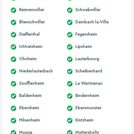
Reimerswiller
Schwabwiller
Blienschwiller
Dambach-la-Ville
Dieffenthal
Fegersheim
Ichtratzheim
Lipsheim
Ohnheim
Lauterbourg
Niederlauterbach
Scheibenhard
Soufflenheim
La Wantzenau
Baldenheim
Bindernheim
Ebersheim
Ebersmunster
Hilsenheim
Kintzheim
Mussig
Muttersholtz