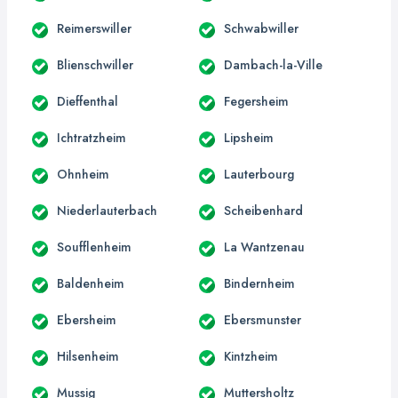
Reimerswiller
Schwabwiller
Blienschwiller
Dambach-la-Ville
Dieffenthal
Fegersheim
Ichtratzheim
Lipsheim
Ohnheim
Lauterbourg
Niederlauterbach
Scheibenhard
Soufflenheim
La Wantzenau
Baldenheim
Bindernheim
Ebersheim
Ebersmunster
Hilsenheim
Kintzheim
Mussig
Muttersholtz