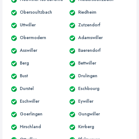
Obersoultzbach
Riedheim
Uttwiller
Zutzendorf
Obermodern
Adamswiller
Asswiller
Baerendorf
Berg
Bettwiller
Bust
Drulingen
Durstel
Eschbourg
Eschwiller
Eywiller
Goerlingen
Gungwiller
Hirschland
Kirrberg