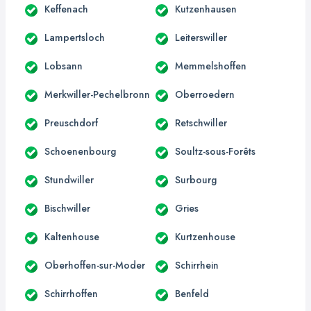
Keffenach
Kutzenhausen
Lampertsloch
Leiterswiller
Lobsann
Memmelshoffen
Merkwiller-Pechelbronn
Oberroedern
Preuschdorf
Retschwiller
Schoenenbourg
Soultz-sous-Forêts
Stundwiller
Surbourg
Bischwiller
Gries
Kaltenhouse
Kurtzenhouse
Oberhoffen-sur-Moder
Schirrhein
Schirrhoffen
Benfeld