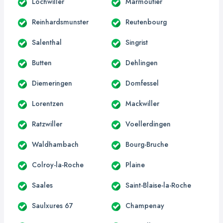
Lochwiller
Marmoutier
Reinhardsmunster
Reutenbourg
Salenthal
Singrist
Butten
Dehlingen
Diemeringen
Domfessel
Lorentzen
Mackwiller
Ratzwiller
Voellerdingen
Waldhambach
Bourg-Bruche
Colroy-la-Roche
Plaine
Saales
Saint-Blaise-la-Roche
Saulxures 67
Champenay