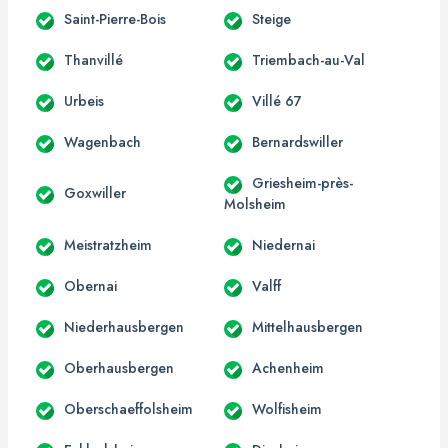
Saint-Pierre-Bois
Steige
Thanvillé
Triembach-au-Val
Urbeis
Villé 67
Wagenbach
Bernardswiller
Griesheim-près-
Goxwiller
Molsheim
Meistratzheim
Niedernai
Obernai
Valff
Niederhausbergen
Mittelhausbergen
Oberhausbergen
Achenheim
Oberschaeffolsheim
Wolfisheim