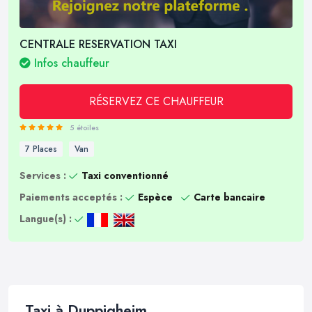
CENTRALE RESERVATION TAXI
Infos chauffeur
RÉSERVEZ CE CHAUFFEUR
5 étoiles
7 Places
Van
Services :
Taxi conventionné
Paiements acceptés :
Espèce
Carte bancaire
Langue(s) :
Taxi à Duppigheim