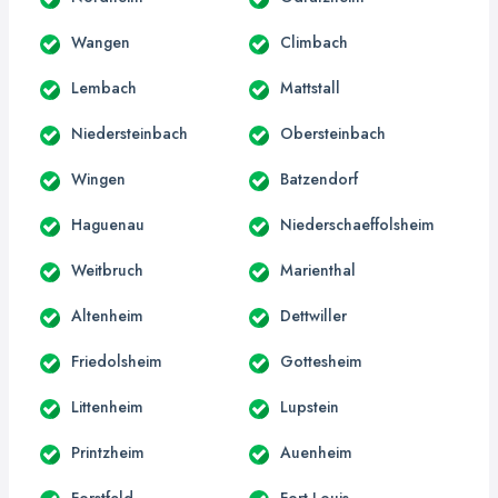
Wangen
Climbach
Lembach
Mattstall
Niedersteinbach
Obersteinbach
Wingen
Batzendorf
Haguenau
Niederschaeffolsheim
Weitbruch
Marienthal
Altenheim
Dettwiller
Friedolsheim
Gottesheim
Littenheim
Lupstein
Printzheim
Auenheim
Forstfeld
Fort-Louis