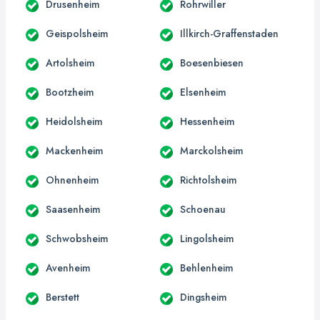
Drusenheim
Rohrwiller
Geispolsheim
Illkirch-Graffenstaden
Artolsheim
Boesenbiesen
Bootzheim
Elsenheim
Heidolsheim
Hessenheim
Mackenheim
Marckolsheim
Ohnenheim
Richtolsheim
Saasenheim
Schoenau
Schwobsheim
Lingolsheim
Avenheim
Behlenheim
Berstett
Dingsheim