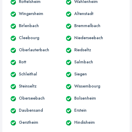
Rottelsheim
Wahlenheim
Wingersheim
Altenstadt
Birlenbach
Bremmelbach
Cleebourg
Niederseebach
Oberlauterbach
Riedseltz
Rott
Salmbach
Schleithal
Siegen
Steinseltz
Wissembourg
Oberseebach
Bolsenheim
Daubensand
Erstein
Gerstheim
Hindisheim