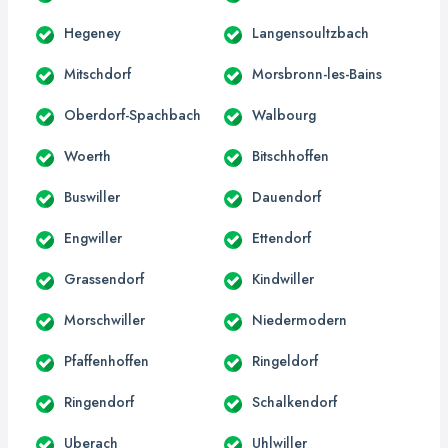
Hegeney
Langensoultzbach
Mitschdorf
Morsbronn-les-Bains
Oberdorf-Spachbach
Walbourg
Woerth
Bitschhoffen
Buswiller
Dauendorf
Engwiller
Ettendorf
Grassendorf
Kindwiller
Morschwiller
Niedermodern
Pfaffenhoffen
Ringeldorf
Ringendorf
Schalkendorf
Uberach
Uhlwiller