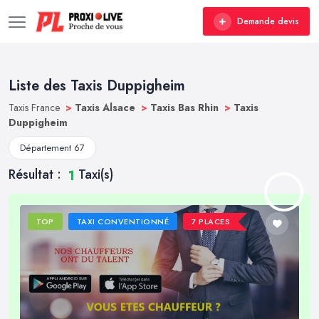
Demande devis
Liste des Taxis Duppigheim
Taxis France
>
Taxis Alsace
>
Taxis Bas Rhin
>
Taxis
Duppigheim
Département 67
Résultat :
Taxi(s)
1
TOP
TAXI CONVENTIONNÉ
7 PLACES