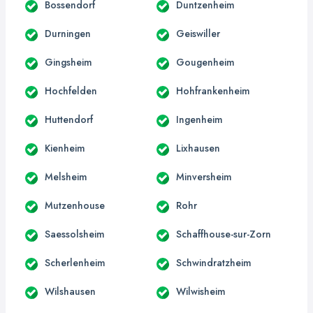
Bossendorf
Duntzenheim
Durningen
Geiswiller
Gingsheim
Gougenheim
Hochfelden
Hohfrankenheim
Huttendorf
Ingenheim
Kienheim
Lixhausen
Melsheim
Minversheim
Mutzenhouse
Rohr
Saessolsheim
Schaffhouse-sur-Zorn
Scherlenheim
Schwindratzheim
Wilshausen
Wilwisheim