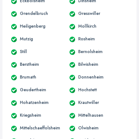
Eckbolsheim
Dinsheim
Grendelbruch
Gresswiller
Heiligenberg
Mollkirch
Mutzig
Rosheim
Still
Bernolsheim
Berstheim
Bilwisheim
Brumath
Donnenheim
Geudertheim
Hochstett
Hohatzenheim
Krautwiller
Kriegsheim
Mittelhausen
Mittelschaeffolsheim
Olwisheim