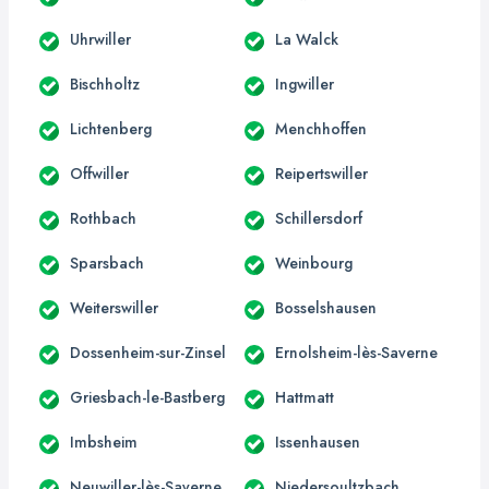
Uhrwiller
La Walck
Bischholtz
Ingwiller
Lichtenberg
Menchhoffen
Offwiller
Reipertswiller
Rothbach
Schillersdorf
Sparsbach
Weinbourg
Weiterswiller
Bosselshausen
Dossenheim-sur-Zinsel
Ernolsheim-lès-Saverne
Griesbach-le-Bastberg
Hattmatt
Imbsheim
Issenhausen
Neuwiller-lès-Saverne
Niedersoultzbach