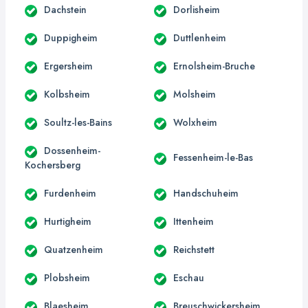
Dachstein
Dorlisheim
Duppigheim
Duttlenheim
Ergersheim
Ernolsheim-Bruche
Kolbsheim
Molsheim
Soultz-les-Bains
Wolxheim
Dossenheim-
Fessenheim-le-Bas
Kochersberg
Furdenheim
Handschuheim
Hurtigheim
Ittenheim
Quatzenheim
Reichstett
Plobsheim
Eschau
Blaesheim
Breuschwickersheim