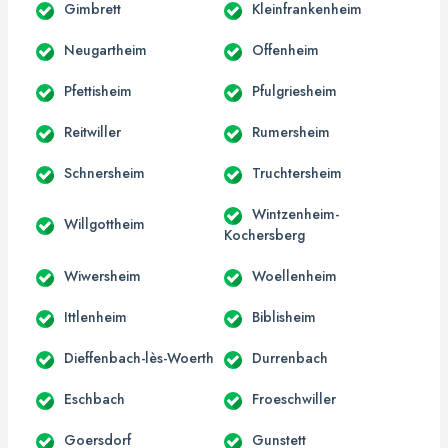
Gimbrett
Kleinfrankenheim
Neugartheim
Offenheim
Pfettisheim
Pfulgriesheim
Reitwiller
Rumersheim
Schnersheim
Truchtersheim
Wintzenheim-
Willgottheim
Kochersberg
Wiwersheim
Woellenheim
Ittlenheim
Biblisheim
Dieffenbach-lès-Woerth
Durrenbach
Eschbach
Froeschwiller
Goersdorf
Gunstett