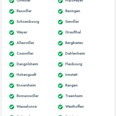
Ottwiller
Pfalzweyer
Rauwiller
Rexingen
Schoenbourg
Siewiller
Weyer
Graufthal
Allenwiller
Bergbieten
Cosswiller
Dahlenheim
Dangolsheim
Flexbourg
Hohengoeft
Irmstett
Knoersheim
Rangen
Romanswiller
Traenheim
Wasselonne
Westhoffen