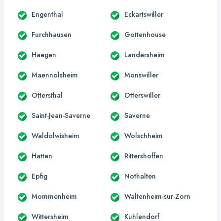
Engenthal
Eckartswiller
Furchhausen
Gottenhouse
Haegen
Landersheim
Maennolsheim
Monswiller
Ottersthal
Otterswiller
Saint-Jean-Saverne
Saverne
Waldolwisheim
Wolschheim
Hatten
Rittershoffen
Epfig
Nothalten
Mommenheim
Waltenheim-sur-Zorn
Wittersheim
Kuhlendorf