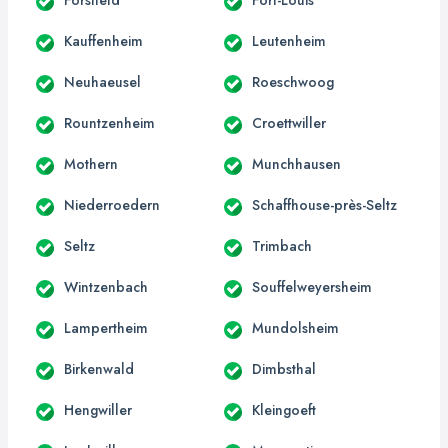
Kauffenheim
Leutenheim
Neuhaeusel
Roeschwoog
Rountzenheim
Croettwiller
Mothern
Munchhausen
Niederroedern
Schaffhouse-près-Seltz
Seltz
Trimbach
Wintzenbach
Souffelweyersheim
Lampertheim
Mundolsheim
Birkenwald
Dimbsthal
Hengwiller
Kleingoeft