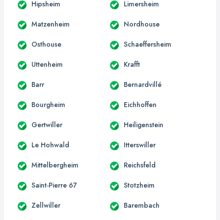
Hipsheim
Limersheim
Matzenheim
Nordhouse
Osthouse
Schaeffersheim
Uttenheim
Krafft
Barr
Bernardvillé
Bourgheim
Eichhoffen
Gertwiller
Heiligenstein
Le Hohwald
Itterswiller
Mittelbergheim
Reichsfeld
Saint-Pierre 67
Stotzheim
Zellwiller
Barembach